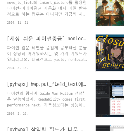
move_to_field와 insert_picture를 활용한
단의 스타일 변경 :
파이썬-아래아한글 자동화 예시 매일 반복
hwp.set_style(style)3. 특정 스타일이 적
적으로 하는 업무는 아니지만 가끔씩 시간
용된 문단으로 찾아가기 :
을 많이 뺏는 업무 중에"페이지 꽉 채우는
hwp.goto_style(style)4. 문서의 모든 스
2024. 11. 21.
표 하나에 사진 하나씩 수백장 삽입하기"
타일 목록 추출 : hwp.get_style_dict()5.
같은 업무가 있습니다.굉장히 단순한 업무
문서에서 실제 사용된 스타일 목록만 추출
인데 양이 많아서 몇 시간씩 걸리기도 하
[세상 쉬운 파이썬중급] nonlocal? closure? yield? generator?
: hwp.get_used_style_dict()6. 특정 스타
고, 특히 눈도 손목도 아프고 피곤하고요
일 제거하기 : hwp.delete_st..
파이썬 입문 레벨을 즐겁게 공부하신 분들
ㅜ​​이런 경우에 파이썬코드 두세 줄 정도
이 상당히 버거워하시는 몇 가지 키워드가
외워서 활용하기 딱 좋은 예제입니다. 어
있더라고요. 대표적으로 yield, nonlocal,
떤 분들에게는 도움이 되었길 바랍니다.행
closure나, 코루틴, 제너레이터, 스레드
복한 하루 되세요^^
2024. 3. 13.
같은.. 중요하기도 하고, 이해하고 나면
의외로 간단한데 처음엔 겁이 덜컥 나는
키워드들 있잖아요ㅎㅎ 그래서, 최대한 간
[pyhwpx] hwp.put_field_text에 입력 가능한 6가지 자료구조☆☆☆☆☆
단한 예제를 가지고 생소한 키워드나 문법
파이썬의 창시자 Guido Van Rossum 선생님
을 차근차근 뿌시는 영상 시리즈를 기획해
은 말씀하셨지. Readability comes first,
보았습니다. 20분 내외 x 총 10회 정도로
performance next. 가독성보다는 성능에
구상중입니다. 문법을 정리하는 시간도 되
치중해서, 비교적 복잡한 메서드를 사용하
고, 요새 심란한 마음이 다소나마 차분해
2024. 2. 10.
는 프로그래머들에게 "경미한 성능향상보
지는 것 같아 개인적으로는 제작이 즐겁습
다는 가독성을 중시해서 코딩하라"는 맥락
니다. (업무자동화 콘텐츠 소재고갈 때문
으로 연산자 오버로딩의 장점에 대해 다루
[pyhwpx] 삽입할 필드가 너무 많을 때 : hwp.set_field_by_bracket()
이기도 하고;;;) 하여튼 첫 영상은 클로저