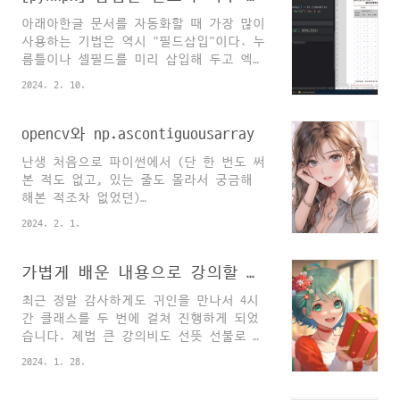
면서 하신 말씀이긴 했지만, pyhwpx의 문
와 제너레이터에 대해 다뤄보았습니다. 파
아래아한글 문서를 자동화할 때 가장 많이
법도 가급적 사용자 지향적으로, 성능보다
이썬 입문에서 실력이 멈췄다 싶은 분들께
사용하는 기법은 역시 "필드삽입"이다. 누
는 가독성이나 편의 위주로 코드를 짜보고
추천드..
름틀이나 셀필드를 미리 삽입해 두고 엑셀
있다. 약간 과하다 싶을만큼 추상화를 하
문서나 데이터프레임에서 필드를 일괄삽입
기도 했고, "로우코드"스럽게 만들고 싶었
2024. 2. 10.
하는 방식으로 hwp 문서를 자동화할 수 있
다. (그렇다고 성능을 엄청 버린 건 아니
는데, 문제는 필드가 너무 많을 때에는 필
고.. 내부적으로는 최대한 빠른 방법을 썼
드 삽입작업도 너무 귀찮다는 것. 예를 들
opencv와 np.ascontiguousarray
다.) 그 중 최고로 유용하게 쓰일 메서드
어 아래의 문서를 자동화하려면 저 빈 칸
를 고르라면 단연 put_field_text를 꼽고
난생 처음으로 파이썬에서 (단 한 번도 써
에 전부 필드를 삽입해야 한다고 생각하면
싶은데(그 ..
본 적도 없고, 있는 줄도 몰라서 궁금해
자동화를 위한 준비작업조차 빡센 상황이
해본 적조차 없었던)
된다... 실제로는 이런 경우에는 필드삽입
np.ascontiguousarray 함수를 사용해서 오
보다 한 행만 남겨놓고, 나머지 행을 삭제
2024. 2. 1.
류를 해결하는 경험을 했다. 고백하건대
한 후 소스(엑셀파일)에 맞춰 동적으로 행
ChatGPT가 아니었으면 새벽까지 삽질하다
을 추가해 가는 방식이 더 적절할 것 같기
나자빠졌을 것ㅜ 해결돼서 기쁘지만 아직
가볍게 배운 내용으로 강의할 때 빠지기 쉬운 함정이랄까?
는 하다. 나중에 다뤄볼 것. 이런 경우에
도 얼떨떨하다. opencv는 "연속된 메모리
는 set_field_by_bracket을 사용해보자.
최근 정말 감사하게도 귀인을 만나서 4시
배열"이란 걸 요구하는구나... C 근처에만
필드가 매겨질 곳에 대괄호 두겹으로 필드
간 클래스를 두 번에 걸쳐 진행하게 되었
가면 나는 너무 작아졌다. 귀한 경험 한
명을 써..
습니다. 제법 큰 강의비도 선뜻 선불로 쏴
셈 치고 넘어갈 게 아니고 이놈의 CS 공포
주시고, 전적으로 저를 믿고 맡겨주셔서
증을 이제부터라도 극복해야겠다. 고마워,
2024. 1. 28.
저도 최선을 다해 준비하는 중에 문득 이
챗지피티! ========= 부연하면, RGBA 이미
런 생각이 들더군요. 최근 1인 지식창업가
지 배열을 RGB로 변환할 때 단순히 슬라이