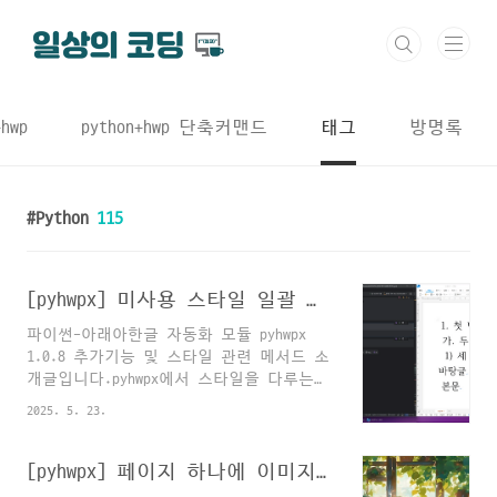
본문 바로가기
+hwp
python+hwp 단축커맨드
태그
방명록
Python
115
[pyhwpx] 미사용 스타일 일괄 제거하기 : remove_unused_styles
파이썬-아래아한글 자동화 모듈 pyhwpx
1.0.8 추가기능 및 스타일 관련 메서드 소
개글입니다.pyhwpx에서 스타일을 다루는
메서드가 아직 다양하지는 않지만,손이 많
2025. 5. 23.
이 가는 작업 위주로 메서드를 만들어 둔
게 있는데, 모아서 소개드립니다.1. 현재
커서가 위치한 문단의 스타일 정보 :
[pyhwpx] 페이지 하나에 이미지 하나씩 수백장 삽입해야 할 때...
hwp.get_style()2. 현재 커서가 위치한 문