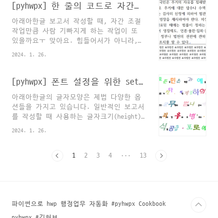
들 사이에서는 뭐든 빠르게 배우고 바로
[pyhwpx] 한 줄의 코드로 자간자동조절 : auto_spacing
싱으로 img = img[:, :, :3] 으로 A값만
입문강의로 아웃풋을 내라는 조언이 은근
잘라내면 될 줄 알았는데, opencv로 이미
아래아한글 보고서 작성할 때, 자간 조절
히 많이 보입니다. 그런데, 그런 강의들이
지를 조작할 때 자..
작업만큼 사람 기빠지게 하는 작업이 또
쉽게 빠질 수 있는 가장 큰 함정이자 단점
있을까요ㅜ 맞아요. 힘들어서가 아니라,
을 꼽으라면 (강사도 입문자라면) 뭔가 기
자괴감이 들지요. HTML 삽입 미리보기할
초를 꼼꼼히 알려줄 수 있지만 아무래도
2024. 1. 26.
수 없는 소스 격한 공감ㅜㅜㅜㅜㅜㅜㅜㅜ
"강의 이후의 방향"에 대해서는 적절하게
ㅜㅜㅜㅜㅜㅜㅜㅜ 윗분들은... 그냥 읽으
제시해주기 어렵다는 거겠지요. 제 이번
시면 되는데, 외국인들은 자간조절 같은
[pyhwpx] 폰트 설정을 위한 set_font 메서드
강의도 YOLOv8을 통한 이미지 인식과 분할
거 안 하고 그냥 단어단어 끊어서 잘만 쓰
방법인데 실제 현업에서 어떻게 쓰이는지
아래아한글의 글자모양은 제법 다양한 옵
던데.. "보기 좋다는" 보고서를 만들기 위
최소한의 사례나, 방향이라도 알려주지 않
션들을 가지고 있습니다. 일반적인 보고서
해 자간조절 따위에 시간을 쓰고 있으면
으면 빈 깡통 같은 이론강..
를 작성할 때 사용하는 글자크기(height),
정말 스트레스 받습니다. 팀장, 처장, 본
위첨자와 아래첨자, 특별한 경우 글자색을
부장, 사장이라는 사람들이 줄글에 단어
2024. 1. 26.
넣는 정도 외에도 다양한 글자모양 옵션을
하나 끊어졌다고 문맥파악 못 하는 것도
아래와 같이 간단한 명령어를 조합하여 적
아니고, 보고서 읽는 시간이 엄청 길어지
용해볼 수 있습니다. hwp.set_font()의 파
1
2
3
4
···
13
는 것도 아닌데ㅜ 이상한 공무행정 관행이
라미터 목록 Bold: 진하게 적용
우리나라에만 유난히 굳어져 있는 것 같아
(True/False) DiacSymMark: 강조점(0~12)
요. 그럼에도 하여튼, 이런 자간조절 작업
Emboss: 양각(True/False) Engrave: 음각
때문에 퇴근을 10분 더 늦..
(True/False) FaceName: 서체 이름
FontType: 1(TTF, 기본값) Height: 글자크
파이썬으로 hwp 행정업무 자동화 #pyhwpx Cookbook
기(pt, 0.1 ~ 4096) Italic: 이탤릭
pyhwpx #깃허브