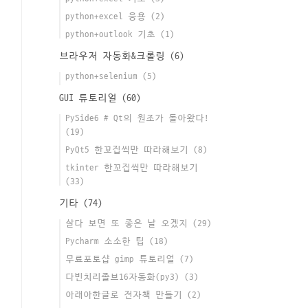
python+excel 응용
(2)
python+outlook 기초
(1)
브라우저 자동화&크롤링
(6)
python+selenium
(5)
GUI 튜토리얼
(60)
PySide6 # Qt의 원조가 돌아왔다!
(19)
PyQt5 한꼬집씩만 따라해보기
(8)
tkinter 한꼬집씩만 따라해보기
(33)
기타
(74)
살다 보면 또 좋은 날 오겠지
(29)
Pycharm 소소한 팁
(18)
무료포토샵 gimp 튜토리얼
(7)
다빈치리졸브16자동화(py3)
(3)
아래아한글로 전자책 만들기
(2)