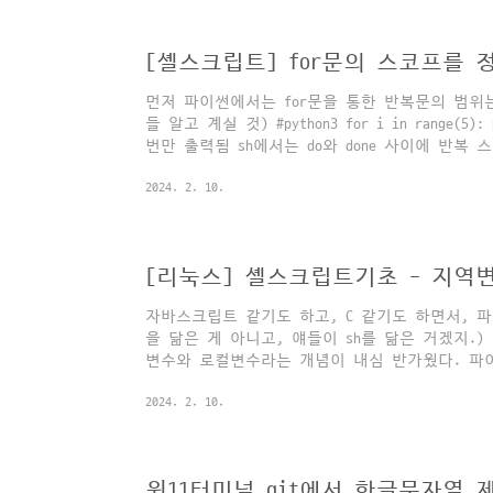
print("equal") elif a < 10: print("less than 
10") 이런 느낌이라면, 셸스크립트는 a=9 # 등..
[셸스크립트] for문의 스코프를 정하
먼저 파이썬에서는 for문을 통한 반복문의 범위
들 알고 계실 것) #python3 for i in range(5): pr
번만 출력됨 sh에서는 do와 done 사이에 반복 스코
You can't use 'macro parameter character #' in math mode
for i in
You can't use 'macro parameter character #'
2024. 2. 10.
going!" 갑자기 궁금한 게 생겼다. 파이썬의 r
만들 수 있을까? ChatGPT에게 물어보자. 이건
라서 생소하지는 않은데, ...괄호가 두 겹이네. 신기한
용할 수도 있고, `f..
[리눅스] 셸스크립트기초 - 지역
자바스크립트 같기도 하고, C 같기도 하면서, 파이
을 닮은 게 아니고, 얘들이 sh를 닮은 거겠지.
변수와 로컬변수라는 개념이 내심 반가웠다. 파
하면 그냥 자동으로 지역변수가 되는데, sh에서는
2024. 2. 10.
한다. #!/bin/bash language="Korean" function 
learn_language="English" # 등호 좌우
echo "I am learning $learn_language" # ech
{ echo "I can spea..
윈11터미널 git에서 한글문자열