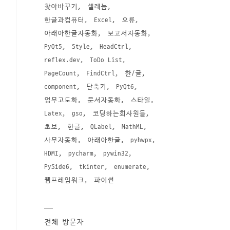
찾아바꾸기
셀레늄
한글과컴퓨터
Excel
오류
아래아한글자동화
보고서자동화
PyQt5
Style
HeadCtrl
reflex.dev
ToDo List
PageCount
FindCtrl
한/글
component
단축키
PyQt6
업무고도화
문서자동화
스타일
Latex
gso
코딩하는회사원들
초보
한글
QLabel
MathML
사무자동화
아래아한글
pyhwpx
HDMI
pycharm
pywin32
PySide6
tkinter
enumerate
웹프레임워크
파이썬
전체 방문자