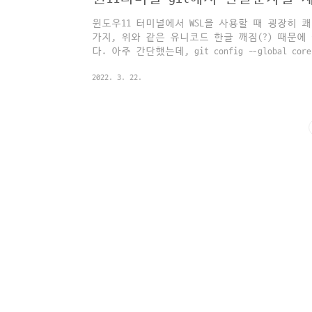
윈도우11 터미널에서 WSL을 사용할 때 굉장히 
가지, 위와 같은 유니코드 한글 깨짐(?) 때문
다. 아주 간단했는데, git config --global cor
깔끔하게 한글이 출력된다! 출처는 windows - Unicode
2022. 3. 22.
Stack Overflow Unicode (utf-8) with git-bash 
unicode to work for git-bash (on windows 7). 
success. Although, I'm n..