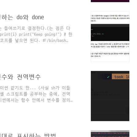
10") else: print("greater than
는 do와 done
는 들여쓰기로 결정한다.(는 점은 다
int(i) print("Keep going!") # 한
프를 넣으면 된다. #!/bin/bash
i done echo "Keep
 in math mode
ange 배열은 sh에서는 어떤 방식으로
 뭐, 다른 언어랑 비슷해 보이는 문법이
 건 , `for i in $*` 처럼 사
변수와 전역변수
썬 같기도 한... (사실 sh가 이들
) 셸 스크립트를 공부하는 중에, 전역
이썬에서는 함수 안에서 변수를 정의
 local 이라는 키워드를 넣어줘야
learn() { local
에 빈칸이 있으면 오류남ㅜ. 지역변수 정의
o는 print와 같음. } function print_()
 제대로 표시하는 방법