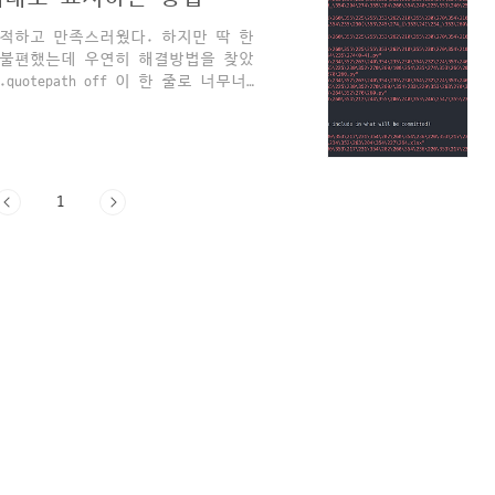
쾌적하고 만족스러웠다. 하지만 딱 한
에 불편했는데 우연히 해결방법을 찾았
e.quotepath off 이 한 줄로 너무너무
 (utf-8) with git-bash -
I'm having some trouble getting
I have tried many things without
1