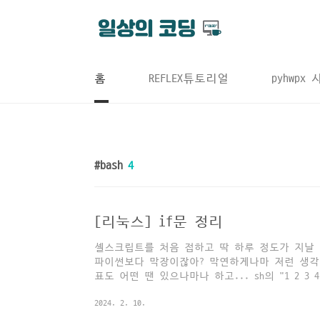
본문 바로가기
홈
REFLEX튜토리얼
pyhwpx
bash
4
[리눅스] if문 정리
셸스크립트를 처음 접하고 딱 하루 정도가 지날 
파이썬보다 막장이잖아? 막연하게나마 저런 생각이
표도 어떤 땐 있으나마나 하고... sh의 "1 2 3 4 5
같다는 것도 충격이었다. 우선 콤마란 게 필요없
2024. 2. 10.
어떤 경우에는 따옴표도 필요없다ㄷㄷㄷ 하여튼,
히 비슷한 면이 있다. 간단한 if문을 써보면 파이썬은 a