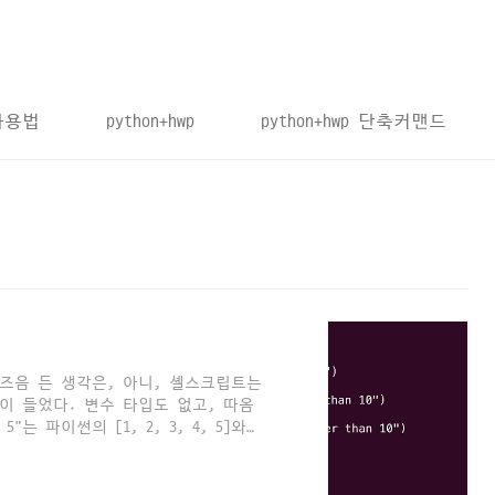
 사용법
python+hwp
python+hwp 단축커맨드
즈음 든 생각은, 아니, 셸스크립트는
 들었다. 변수 타입도 없고, 따옴
"는 파이썬의 [1, 2, 3, 4, 5]와
다. 어떤 때는 괄호도 필요없다. 또
 셸스크립트의 if문은 파이썬과 상당
 = 10 if a == 10: