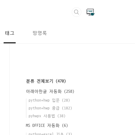
태그
방명록
분류 전체보기
(470)
아래아한글 자동화
(258)
python+hwp 입문
(28)
python+hwp 중급
(182)
pyhwpx 사용법
(38)
MS OFFICE 자동화
(6)
python+excel 기초
(3)