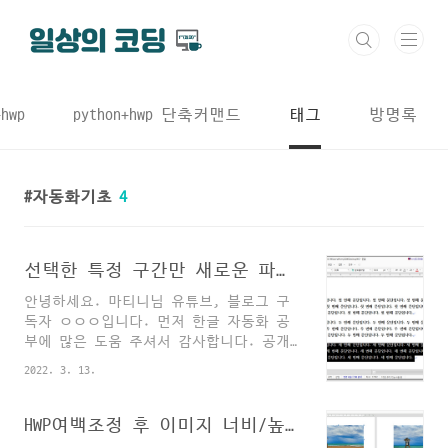
본문 바로가기
+hwp
python+hwp 단축커맨드
태그
방명록
자동화기초
4
선택한 특정 구간만 새로운 파일로 저장하는 함수 만들기
안녕하세요. 마티니님 유튜브, 블로그 구
독자 ㅇㅇㅇ입니다. 먼저 한글 자동화 공
부에 많은 도움 주셔서 감사합니다. 공개
해주신 동영상, 블로그를 모두 찾아 봤는
2022. 3. 13.
데요 제가 원하는 기능 없어서 문의 드립
니다. 아래한글 파일의 내용 중 특정 영역
을 블록으로 선택하여 지정된 블록영역만
HWP여백조정 후 이미지 너비/높이를 폭에 맞게 일괄조정하는 방법
다른이름으로 저장하려는데요. 예를 들어