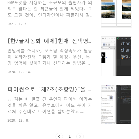
HWP포맷을 사용하는 소규모의 출판사가 의
서 SetPos로 블록 시작위치를 지정하고 특
외로 많다는 걸 최근들어 알게 되었다. 그
정 위치의 블록 끝 위치를 지정한 후 블록
도 그럴 것이, 인디자인이나 퍼블리셔 같
으로 지정된 영역만 새로운 파일로 저장했
은 프로그램 없이도 직접 책을 출판하고
으면 합니다. 도움 주시면 감사하겠습니
2021. 1. 7.
SNS로 홍보할 수 있는 시대가 열렸다. 이
다. 구독과 질문 감사합니다. 질문 주신
부분은 다음에 더 이야기하기로 하고, 수
분은 어느 정도 한/글 자동화에 익숙하신
백 페이지 규모의 HWP문서를 만질 때는,
[한/글자동화 예제]현재 선택영역에 글자속성 적용하기
분인 것 같아요. SetPos로 두 개의 포지션
특히 이미지가 많은 문서라면 정말 고생하
을 선택해서 사이구간을 다른이름으로 저
반말체를 쓰니까, 포스팅 작성속도가 월등
는 경우가 있는데, 그 중 최고랄 만한 작
장하는 방법을 물어보셨습니다. 우선, 선
히 올라가길래 그렇게 할 예정. 우선, 특
업은 바로 "용지를 바꾸거나 여백을 변경
택한 블록을 다른이름으로 저장..
정 영역에 찾아가거나 선택하는 방법은 다
했을 때"이다. ㄷㄷㄷㄷ 이러면 표 뿐만
양하다. "찾기Ctrl-F"를 사용하거나, "탐
아니라 각각의 이미지 전체를 문서 폭 안
2020. 12. 14.
색GetText" 메서드를 사용하거나, 아날로
으로 우겨넣거나 늘려야 하는데, (만약 이
그하게 캐럿위치를 "아래로 몇줄 우측으로
미지 너비가 "고정값"이 아니면 더 고생한
세 번째 단어" 식으로 옮길 수도 있으며,
파이썬으로 "제?조(조항명)"을 "제?조[조항명]"으로 수정하기
다. 예를 들어 이미지 너비가 "쪽 100%"로
특정 좌표를 찍고 바로 캐럿을 옮길 수도
설정되어 있었는데 용지의 좌우여백을 변
...저는 한 열흘 전 우연히 파이썬 이라는
있다. 필자가 애용하는 방법은 "찾기"와
경해버리면 폭만 자동으로 줄어들어버려서
것을 처음 알고. 유투브에서 어느 분이 가
"GetText"이며, 특정 상황에는 미리 만들
그림이 좌우로 쪼..
르쳐 주신대로 파이썬을 깔아놓았고.
어놓은 누름틀(Field)을 사용하는 게 캐럿
print("hello")만 딱 한 번 해 보았을 뿐
이동이나 블록선택에 가장 효율적일 수 있
2020. 12. 8.
입니다. 참고로, 저는 젊어서 Dos시절 포
다. 하여튼 [특정영역 선택]은 다른 포스
트란, 파스칼, C 등등 당신의 프로그램 언
팅에서 자세히 다루기로 하고, 특정영역을
어로 코딩을 개인적으로 많이 하기도 하였
1
선택했다고 치자. 이 영역에 특정 글자속