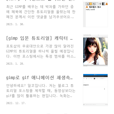
에 "Hello, world!" [GIMP] 파이썬으로 플
만 이제 복잡한 워크플로우..
최근 GIMP를 배우는 데 박차를 가하던 중
러그인 만들기①: 오류콘솔에 "Hello,
에 페북에 간단한 튜토리얼을 올렸는데 한
world!" 최근 GIMP를 배우는 데 박차를 가
페친 분께서 이런 댓글을 남겨주셨어요.
하던 중에 페북에 간단한 튜토리얼을 올렸
여차저차해서 시작하게 된 튜토리얼이지
는데 한 페친 분께서 이런 댓글을 남겨주
2023. 1. 30.
만, 사실 예전부터 만들어 보고 싶은 플러
셨어요. 여차저차해서 시작하게 된 튜토리
그인이 있긴 했거든요ㅎㅎ 바로, 썸네일
얼이지만, 사실 예전부터 만들어 보
자동생성기! 아니, 이 튜토리얼에서 다룰
[gimp 입문 튜토리얼] 캐릭터 입술에 립스틱 옅게 바르기 #레이어마스크
martinii.fun 이번 포스팅에서는 본격적으
내용은 아니고... 먼 여정의 첫 걸음은 역
로 프로젝트 파일(image)과 활성레이어
포토샵의 무료대안으로 가장 많이 알려진
시 헬로월드지. 해외 포스팅과 스택오버플
(draw..
GIMP의 튜토리얼을 하나씩 올릴 예정입니
로, 유튜브 동영상을 뒤진 끝에 첫 걸음을
다. 이번 포스팅에서는 특정 범위를 마스
내딛게 되었으니.. 이 튜토리얼 시리즈는
킹하고, 색을 입히는 과정을 차근차근 설
제 배움의 여정이자 제가 다시 읽기 위한
2023. 1. 28.
명드리겠습니다. 원본 이미지는 AI로 생성
기록이므로 여러분께는 다소 불친절할 수
한 날개달린 천사입니다. 완성된 이미지에
있다는 점, 양해 바랍니다^^ 오늘은 김프
는 아래와 같이 입술에 옅게 립스틱을 발
gimp로 gif 애니메이션 재생속도 바꾸기
의 파이썬 플러그인 구조와, 등록방법 그
라주었습니다. 그럼 한 번 시작해볼까요?
리고, 가장 간단한 튜토리얼인 헬로월드
안녕하세요? 일코입니다. 저는 블로그 튜
① 김프를 열고, 이미지를 드래그해서 김
찍기를 보여드리려고 해요. 이번 포스팅의
토리얼 포스팅을 제작할 때, 동영상보다는
프에 넣습니다. ② 우측하단 레이어창의
목차는, ① 파이참 연동..
gif를 많이 활용하는 편입니다. 녹화는
해당 레이어에 우클릭, "레이어마스크 추
picpick이나 oCam으로 움짤(gif)을 만들
가 - 흰색"을 선택합니다. 임시로 특정 영
2022. 12. 17.
고, gif 편집은 김프(gimp)로 작업하고 있
역을 선택하기 위한 과정의 일환입니다.
습니다. 유무료나 주류/비주류를 떠나서
③ 붓 도구(단축키:P)로 입술 부위를 색칠