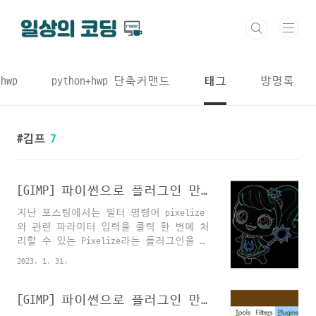
본문 바로가기
+hwp
python+hwp 단축커맨드
태그
방명록
김프
7
[GIMP] 파이썬으로 플러그인 만들기⑤: 컬러링북 만들기(최종)
지난 포스팅에서는 필터 명령어 pixelize
와 관련 파라미터 입력을 클릭 한 번에 처
리할 수 있는 Pixelize라는 플러그인을 직
접 만들어보았습니다. 팁으로 플러그인에
2023. 1. 31.
단축키를 지정하는 방법이나 플러그인 새
로고침하는 단축키(Ctrl-Shift-Alt-R)도
알려드렸어요. 2023.01.31 - [기타/무료포
[GIMP] 파이썬으로 플러그인 만들기④: 플러그인에 단축키 지정하기
토샵 gimp 튜토리얼] - [GIMP] 파이썬으로