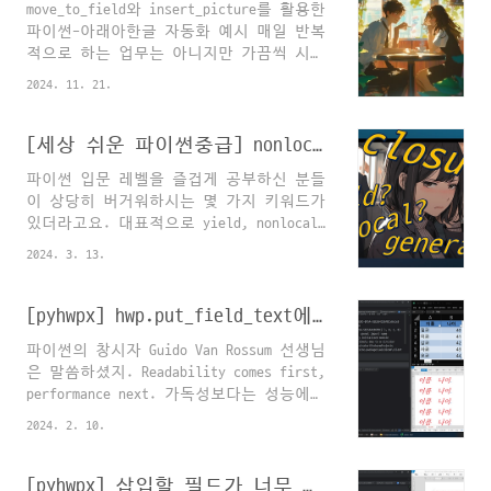
move_to_field와 insert_picture를 활용한
단의 스타일 변경 :
파이썬-아래아한글 자동화 예시 매일 반복
hwp.set_style(style)3. 특정 스타일이 적
적으로 하는 업무는 아니지만 가끔씩 시간
용된 문단으로 찾아가기 :
을 많이 뺏는 업무 중에"페이지 꽉 채우는
hwp.goto_style(style)4. 문서의 모든 스
2024. 11. 21.
표 하나에 사진 하나씩 수백장 삽입하기"
타일 목록 추출 : hwp.get_style_dict()5.
같은 업무가 있습니다.굉장히 단순한 업무
문서에서 실제 사용된 스타일 목록만 추출
인데 양이 많아서 몇 시간씩 걸리기도 하
[세상 쉬운 파이썬중급] nonlocal? closure? yield? generator?
: hwp.get_used_style_dict()6. 특정 스타
고, 특히 눈도 손목도 아프고 피곤하고요
일 제거하기 : hwp.delete_st..
파이썬 입문 레벨을 즐겁게 공부하신 분들
ㅜ​​이런 경우에 파이썬코드 두세 줄 정도
이 상당히 버거워하시는 몇 가지 키워드가
외워서 활용하기 딱 좋은 예제입니다. 어
있더라고요. 대표적으로 yield, nonlocal,
떤 분들에게는 도움이 되었길 바랍니다.행
closure나, 코루틴, 제너레이터, 스레드
복한 하루 되세요^^
2024. 3. 13.
같은.. 중요하기도 하고, 이해하고 나면
의외로 간단한데 처음엔 겁이 덜컥 나는
키워드들 있잖아요ㅎㅎ 그래서, 최대한 간
[pyhwpx] hwp.put_field_text에 입력 가능한 6가지 자료구조☆☆☆☆☆
단한 예제를 가지고 생소한 키워드나 문법
파이썬의 창시자 Guido Van Rossum 선생님
을 차근차근 뿌시는 영상 시리즈를 기획해
은 말씀하셨지. Readability comes first,
보았습니다. 20분 내외 x 총 10회 정도로
performance next. 가독성보다는 성능에
구상중입니다. 문법을 정리하는 시간도 되
치중해서, 비교적 복잡한 메서드를 사용하
고, 요새 심란한 마음이 다소나마 차분해
2024. 2. 10.
는 프로그래머들에게 "경미한 성능향상보
지는 것 같아 개인적으로는 제작이 즐겁습
다는 가독성을 중시해서 코딩하라"는 맥락
니다. (업무자동화 콘텐츠 소재고갈 때문
으로 연산자 오버로딩의 장점에 대해 다루
[pyhwpx] 삽입할 필드가 너무 많을 때 : hwp.set_field_by_bracket()
이기도 하고;;;) 하여튼 첫 영상은 클로저