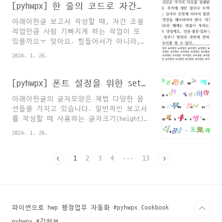
들 사이에서는 뭐든 빠르게 배우고 바로
[pyhwpx] 한 줄의 코드로 자간자동조절 : auto_spacing
싱으로 img = img[:, :, :3] 으로 A값만
입문강의로 아웃풋을 내라는 조언이 은근
잘라내면 될 줄 알았는데, opencv로 이미
아래아한글 보고서 작성할 때, 자간 조절
히 많이 보입니다. 그런데, 그런 강의들이
지를 조작할 때 자..
작업만큼 사람 기빠지게 하는 작업이 또
쉽게 빠질 수 있는 가장 큰 함정이자 단점
있을까요ㅜ 맞아요. 힘들어서가 아니라,
을 꼽으라면 (강사도 입문자라면) 뭔가 기
자괴감이 들지요. HTML 삽입 미리보기할
초를 꼼꼼히 알려줄 수 있지만 아무래도
2024. 1. 26.
수 없는 소스 격한 공감ㅜㅜㅜㅜㅜㅜㅜㅜ
"강의 이후의 방향"에 대해서는 적절하게
ㅜㅜㅜㅜㅜㅜㅜㅜ 윗분들은... 그냥 읽으
제시해주기 어렵다는 거겠지요. 제 이번
시면 되는데, 외국인들은 자간조절 같은
[pyhwpx] 폰트 설정을 위한 set_font 메서드
강의도 YOLOv8을 통한 이미지 인식과 분할
거 안 하고 그냥 단어단어 끊어서 잘만 쓰
방법인데 실제 현업에서 어떻게 쓰이는지
아래아한글의 글자모양은 제법 다양한 옵
던데.. "보기 좋다는" 보고서를 만들기 위
최소한의 사례나, 방향이라도 알려주지 않
션들을 가지고 있습니다. 일반적인 보고서
해 자간조절 따위에 시간을 쓰고 있으면
으면 빈 깡통 같은 이론강..
를 작성할 때 사용하는 글자크기(height),
정말 스트레스 받습니다. 팀장, 처장, 본
위첨자와 아래첨자, 특별한 경우 글자색을
부장, 사장이라는 사람들이 줄글에 단어
2024. 1. 26.
넣는 정도 외에도 다양한 글자모양 옵션을
하나 끊어졌다고 문맥파악 못 하는 것도
아래와 같이 간단한 명령어를 조합하여 적
아니고, 보고서 읽는 시간이 엄청 길어지
용해볼 수 있습니다. hwp.set_font()의 파
1
2
3
4
···
13
는 것도 아닌데ㅜ 이상한 공무행정 관행이
라미터 목록 Bold: 진하게 적용
우리나라에만 유난히 굳어져 있는 것 같아
(True/False) DiacSymMark: 강조점(0~12)
요. 그럼에도 하여튼, 이런 자간조절 작업
Emboss: 양각(True/False) Engrave: 음각
때문에 퇴근을 10분 더 늦..
(True/False) FaceName: 서체 이름
FontType: 1(TTF, 기본값) Height: 글자크
파이썬으로 hwp 행정업무 자동화 #pyhwpx Cookbook
기(pt, 0.1 ~ 4096) Italic: 이탤릭
pyhwpx #깃허브