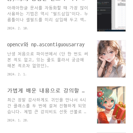
면서 하신 말씀이긴 했지만, pyhwpx의 문
와 제너레이터에 대해 다뤄보았습니다. 파
아래아한글 문서를 자동화할 때 가장 많이
법도 가급적 사용자 지향적으로, 성능보다
이썬 입문에서 실력이 멈췄다 싶은 분들께
사용하는 기법은 역시 "필드삽입"이다. 누
는 가독성이나 편의 위주로 코드를 짜보고
추천드..
름틀이나 셀필드를 미리 삽입해 두고 엑셀
있다. 약간 과하다 싶을만큼 추상화를 하
문서나 데이터프레임에서 필드를 일괄삽입
기도 했고, "로우코드"스럽게 만들고 싶었
2024. 2. 10.
하는 방식으로 hwp 문서를 자동화할 수 있
다. (그렇다고 성능을 엄청 버린 건 아니
는데, 문제는 필드가 너무 많을 때에는 필
고.. 내부적으로는 최대한 빠른 방법을 썼
드 삽입작업도 너무 귀찮다는 것. 예를 들
opencv와 np.ascontiguousarray
다.) 그 중 최고로 유용하게 쓰일 메서드
어 아래의 문서를 자동화하려면 저 빈 칸
를 고르라면 단연 put_field_text를 꼽고
난생 처음으로 파이썬에서 (단 한 번도 써
에 전부 필드를 삽입해야 한다고 생각하면
싶은데(그 ..
본 적도 없고, 있는 줄도 몰라서 궁금해
자동화를 위한 준비작업조차 빡센 상황이
해본 적조차 없었던)
된다... 실제로는 이런 경우에는 필드삽입
np.ascontiguousarray 함수를 사용해서 오
보다 한 행만 남겨놓고, 나머지 행을 삭제
2024. 2. 1.
류를 해결하는 경험을 했다. 고백하건대
한 후 소스(엑셀파일)에 맞춰 동적으로 행
ChatGPT가 아니었으면 새벽까지 삽질하다
을 추가해 가는 방식이 더 적절할 것 같기
나자빠졌을 것ㅜ 해결돼서 기쁘지만 아직
가볍게 배운 내용으로 강의할 때 빠지기 쉬운 함정이랄까?
는 하다. 나중에 다뤄볼 것. 이런 경우에
도 얼떨떨하다. opencv는 "연속된 메모리
는 set_field_by_bracket을 사용해보자.
최근 정말 감사하게도 귀인을 만나서 4시
배열"이란 걸 요구하는구나... C 근처에만
필드가 매겨질 곳에 대괄호 두겹으로 필드
간 클래스를 두 번에 걸쳐 진행하게 되었
가면 나는 너무 작아졌다. 귀한 경험 한
명을 써..
습니다. 제법 큰 강의비도 선뜻 선불로 쏴
셈 치고 넘어갈 게 아니고 이놈의 CS 공포
주시고, 전적으로 저를 믿고 맡겨주셔서
증을 이제부터라도 극복해야겠다. 고마워,
2024. 1. 28.
저도 최선을 다해 준비하는 중에 문득 이
챗지피티! ========= 부연하면, RGBA 이미
런 생각이 들더군요. 최근 1인 지식창업가
지 배열을 RGB로 변환할 때 단순히 슬라이