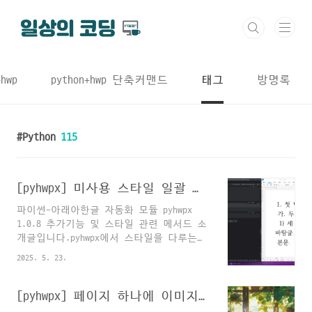
본문 바로가기
+hwp
python+hwp 단축커맨드
태그
방명록
Python
115
[pyhwpx] 미사용 스타일 일괄 제거하기 : remove_unused_styles
파이썬-아래아한글 자동화 모듈 pyhwpx
1.0.8 추가기능 및 스타일 관련 메서드 소
개글입니다.pyhwpx에서 스타일을 다루는
메서드가 아직 다양하지는 않지만,손이 많
2025. 5. 23.
이 가는 작업 위주로 메서드를 만들어 둔
게 있는데, 모아서 소개드립니다.1. 현재
커서가 위치한 문단의 스타일 정보 :
[pyhwpx] 페이지 하나에 이미지 하나씩 수백장 삽입해야 할 때...
hwp.get_style()2. 현재 커서가 위치한 문