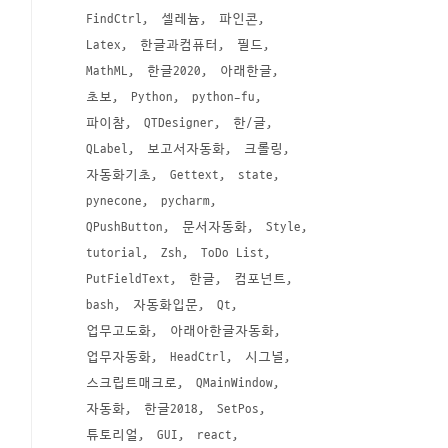
FindCtrl
셀레늄
파인콘
Latex
한글과컴퓨터
필드
MathML
한글2020
아래한글
초보
Python
python-fu
파이참
QTDesigner
한/글
QLabel
보고서자동화
크롤링
자동화기초
Gettext
state
pynecone
pycharm
QPushButton
문서자동화
Style
tutorial
Zsh
ToDo List
PutFieldText
한글
컴포넌트
bash
자동화입문
Qt
업무고도화
아래아한글자동화
업무자동화
HeadCtrl
시그널
스크립트매크로
QMainWindow
자동화
한글2018
SetPos
튜토리얼
GUI
react