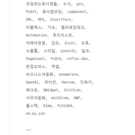
코딩하는회사원들
수식
gso
PyQt5
회사원코딩
component
XML
RPA
InsertText
리플렉스
기초
웹프레임워크
Automation
투두리스트
아래아한글
김프
Excel
오류
누름틀
스타일
pywin32
일코
PageCount
PyQt6
reflex.dev
한컴오피스
엑셀
비즈니스자동화
enumerate
OpenAI
파이썬
Hancom
단축키
매크로
QWidget
InitScan
사무자동화
win32com
HWP
풀스택
Gimp
PySide6
oh-my-zsh