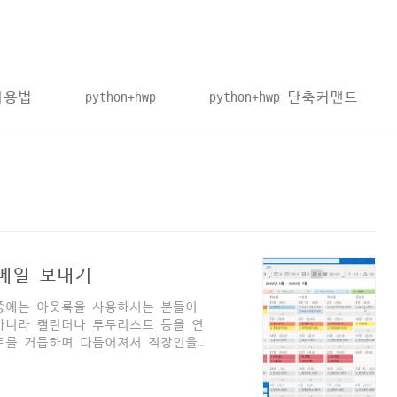
 사용법
python+hwp
python+hwp 단축커맨드
메일 보내기
 중에는 아웃룩을 사용하시는 분들이
아니라 캘린더나 투두리스트 등을 연
이트를 거듭하며 다듬어져서 직장인을
고의 프로그램 중 하나로 굳건히 자
간단한 파이썬 코드로 아웃룩 단체메
pywin32 패키지, 그리고 아웃룩이