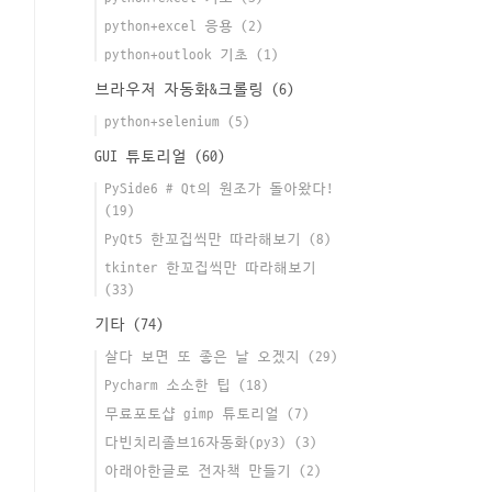
python+excel 응용
(2)
python+outlook 기초
(1)
브라우저 자동화&크롤링
(6)
python+selenium
(5)
GUI 튜토리얼
(60)
PySide6 # Qt의 원조가 돌아왔다!
(19)
PyQt5 한꼬집씩만 따라해보기
(8)
tkinter 한꼬집씩만 따라해보기
(33)
기타
(74)
살다 보면 또 좋은 날 오겠지
(29)
Pycharm 소소한 팁
(18)
무료포토샵 gimp 튜토리얼
(7)
다빈치리졸브16자동화(py3)
(3)
아래아한글로 전자책 만들기
(2)