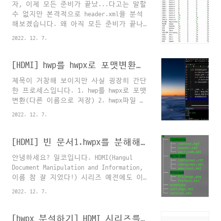
자, 이제 모든 준비가 끝났...다고는 말할
서 대비 전부 미묘하게 바뀌어 있고 특히
수 없지만 본격적으로 header.xml을 분석
템플릿의 스타일과 취합문서의 스타일 순
해보겠습니다. 왜 아직 모든 준비가 끝나
서가 뒤죽박죽이 되어버렸기 때문입니다.
지 않았냐면, 한/글의 xml 파일들은 "네임
(극단적인 예를 들었습니다.) 위 엑셀파일
2022. 12. 7.
스페이스"라는 일종의 축약어를 사용하는
에는 취합문서 스타일의 이름이 템플릿 문
데, 예를 들면, header.xml의 시작부분은
서의 스타일과 전부 다릅니다. 여기
아래와 같습니다. 뾰족괄호와 콜론(:) 사
[HDMI] hwp를 hwpx로 포맷변환하고 압축 풀기
SequenceMatcher를 도입하면 어떨까? 그럼
이의 "hh"가 네임스페이스인데요. head 태
SequenceMatcher의 사용법에 대해 간략히
제목이 거창해 보이지만 사실 굉장히 간단
그 안에 보면
보여드리겠습니다. 사실 SequenceM..
한 프로세스입니다. 1. hwp를 hwpx로 포맷
xmlns:hh="http://www.hancom.co.kr/hwpml/2011/head"
변환(다른 이름으로 저장) 2. hwpx파일 압
라는 문구가 있습니다. xmlns 는
축해제 이러면 제목이랑 똑같잖아!ㅜ 위
xmlNameSpace의 약자로, 이 문서 내 는 모
2022. 12. 7.
두가지 기능을 각각 구현해보겠습니다. 1.
두 실제 태그이름이 로 치환됩니다.
다른이름으로 저장 한글에서 제공하는 API
iter() 메서드나 findall() 메서드 이용시
를 형식별로 크게 나누면 네 가지 정도가
[HDMI] 빈 문서1.hwpx를 분해해보면
"hh:태그"로는 탐색이 되지 않기 때문에
있습니다. ①일반적인 메서드, ②프로퍼
1. 직접 저렇게 길게 입력하거나 ..
안녕하세요? 일코입니다. HDMI(Hangul
티, ③파라미터가 필요한 액션, 그리고 ④
Document Manipulation and Information,
파라미터가 필요없는 액션 다른이름으로
이름 참 잘 지었다!) 시리즈 예전에도 이
저장하기 기능은 함수 형태의 메서드로도
와 관련한 포스팅을 한 번 올린 적은 있었
구현되어 있습니다. hwp.SaveAs(파일명,
2022. 12. 7.
습니다. 한/글 없이 hwpx 파일의 표를
포맷)입니다. import win32com.client as
pd.DataFrame으로 추출하는 방법
win32 FILE_PATH =
(tistory.com) 한/글 없이 hwpx 파일의 표
[hwpx 분석하기] HDMI 시리즈를 시작하며
r"C:\Users\smj02\OneDrive\바탕 화면\빈