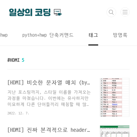
본문 바로가기
+hwp
python+hwp 단축커맨드
태그
방명록
HDMI
5
[HDMI] 비슷한 문자열 매치 (by difflib.SequenceMatcher)
지난 포스팅까지, 스타일 이름을 가져오는
과정을 마쳤습니다. 이번에는 유사하지만
미묘하게 다른 단어들끼리 매칭할 때 많이
사용되는 파이썬 내장모듈인 difflib의
2022. 12. 7.
SequenceMatcher를 활용하는 방법을 알려
드리겠습니다. 지금까지 이 고생을 해서
스타일 이름을 가져온 이유를 다시 상기해
[HDMI] 진짜 본격적으로 header.xml 파헤쳐보기
보면, 취합문서의 스타일 이름이 템플릿문