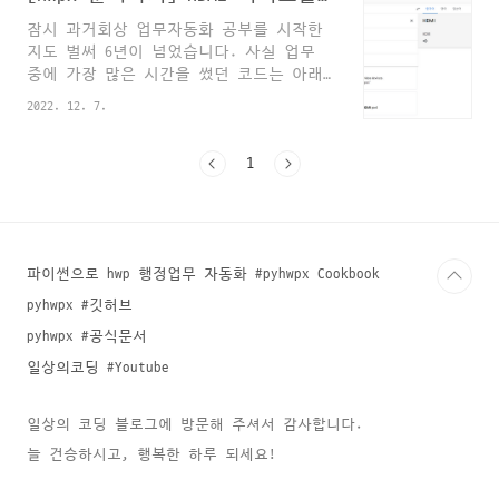
를 pd.DataFrame으로 추출하는 방법 안녕
문서1.hwp" hwp = win32.gencache.E..
잠시 과거회상 업무자동화 공부를 시작한
하세요? 일상의 코딩, 일코입니다. hwpx
지도 벌써 6년이 넘었습니다. 사실 업무
포맷이 만들어진지 벌써 10년도 훌쩍 넘었
중에 가장 많은 시간을 썼던 코드는 아래
습니다. 한컴오피스에서는, 데이터 추출이
아한글이 아니라 파이썬-셀레늄으로 브라
번거로운 기존의 hwp 포맷 대신 machine-
2022. 12. 7.
우저(회사 그룹웨어) 작업을 자동화하는
readable한 hwpx 포맷을 사용해
거였어요. 이게 나름 해킹하는 느낌의 재
martinii.fun 솔직히 말ㅆ므드리면 그 뒤
미가 있어서 파고들게 되었습니다. 해킹이
1
로 틈틈이 파이썬의 xml 모듈 문서를 읽어
라는 표현은 좀 오바 같지만, 공기업의 그
보거나 튜토리얼을 ..
룹웨어가 이렇게 취약점이 많을 줄은 몰랐
거든요. 재직 당시 보안팀에 제보했던 수
십 개의 취약점 중에 굵직한 걸 꼽으라면
그룹웨어 로그인 비밀번호 입력 무력화,
파이썬으로 hwp 행정업무 자동화 #pyhwpx Cookbook
로그인할 때 휴대폰 2차인증 패스, 다른
pyhwpx #깃허브
사우 사번으로 그룹웨어 및 메신저 로그인
pyhwpx #공식문서
하기, 타 부서 기록물, 비공개문서 열람하
기, 비밀번호 "1"로 바꾸기 등등 서비스
일상의코딩 #Youtube
대부분이 주로 클라이언트 측에서 자바스
크립트로 이뤄지는 구조라서 소스코드만..
일상의 코딩 블로그에 방문해 주셔서 감사합니다.
늘 건승하시고, 행복한 하루 되세요!