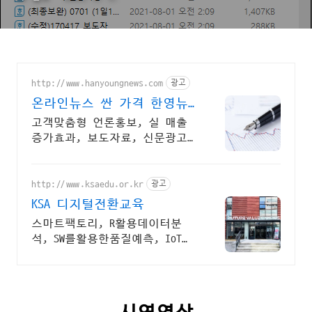
http://www.hanyoungnews.com
광고
온라인뉴스 싼 가격 한영뉴
스 최고의 서비스 제공하겠
고객맞춤형 언론홍보, 실 매출
습니다
증가효과, 보도자료, 신문광고
전문대행사
http://www.ksaedu.or.kr
광고
KSA 디지털전환교육
스마트팩토리, R활용데이터분
석, SW를활용한품질예측, IoT센
터기술, 파이썬활용