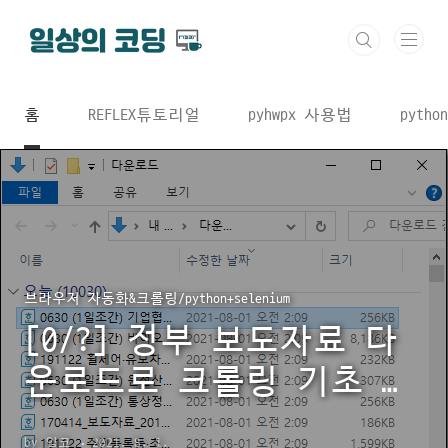
본문 바로가기
홈
REFLEX튜토리얼
pyhwpx 사용법
python
브라우저 자동화&크롤링/python+selenium
[0/?] 정부 보도자료 다
운로드로 크롤링 기초 다
지기
by 일코
2021. 8. 1.