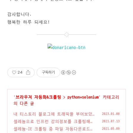
감사합니다.
행복한 하루 되세요!
24
구독하기
'
브라우저 자동화&크롤링
>
python+selenium
' 카테고리
의 다른 글
내 티스토리 블로그에 트래픽을 부어보았
2023.01.08
더니 일어난 이상한 일
(0)
셀레늄으로 인프런 강의정보를 크롤링해
2021.07.13
서, 수강료 인사이트 얻기[연재]
(0)
셀레늄-IE 크롤링 중 파일 자동다운로드
2021.05.09