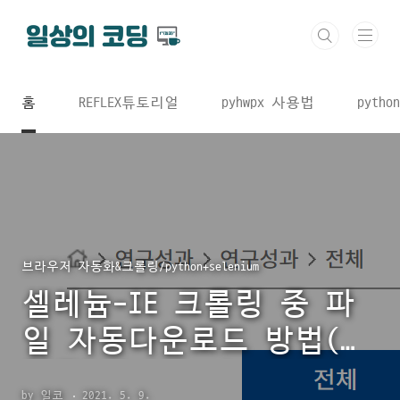
본문 바로가기
홈
REFLEX튜토리얼
pyhwpx 사용법
python
브라우저 자동화&크롤링/python+selenium
셀레늄-IE 크롤링 중 파
일 자동다운로드 방법(진
행중) feat. win32
by 일코
2021. 5. 9.