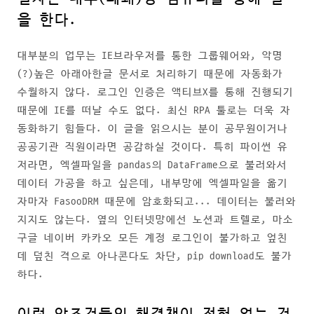
을 한다.
대부분의 업무는 IE브라우저를 통한 그룹웨어와, 악명
(?)높은 아래아한글 문서로 처리하기 때문에 자동화가
수월하지 않다. 로그인 인증은 액티브X를 통해 진행되기
때문에 IE를 떠날 수도 없다. 최신 RPA 툴로는 더욱 자
동화하기 힘들다. 이 글을 읽으시는 분이 공무원이거나
공공기관 직원이라면 공감하실 것이다. 특히 파이썬 유
저라면, 엑셀파일을 pandas의 DataFrame으로 불러와서
데이터 가공을 하고 싶은데, 내부망에 엑셀파일을 옮기
자마자 FasooDRM 때문에 암호화되고... 데이터는 불러와
지지도 않는다. 옆의 인터넷망에선 노션과 트렐로, 마소
구글 네이버 카카오 모든 계정 로그인이 불가하고 엎친
데 덮친 격으로 아나콘다도 차단, pip download도 불가
하다.