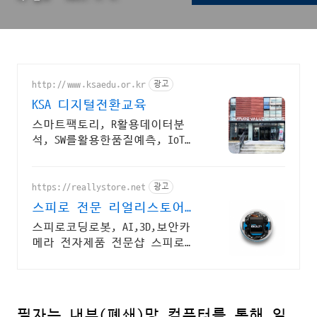
http://www.ksaedu.or.kr
광고
KSA 디지털전환교육
스마트팩토리, R활용데이터분
석, SW를활용한품질예측, IoT센
터기술, 파이썬활용
https://reallystore.net
광고
스피로 전문 리얼리스토어
코딩교육을 쉽고 재밌게
스피로코딩로봇, AI,3D,보안카
메라 전자제품 전문샵 스피로볼
트코딩로봇, 스피로볼트파워팩,
스피로미니등 스피로 전문몰
필자는 내부(폐쇄)망 컴퓨터를 통해 일