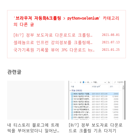
'
브라우저 자동화&크롤링
>
python+selenium
' 카테고리
의 다른 글
[0/?] 정부 보도자료 다운로드로 크롤링
2021.08.01
기초 다지기
(2)
셀레늄으로 인프런 강의정보를 크롤링해
2021.07.13
서, 수강료 인사이트 얻기[연재]
(0)
국가기록원 기록물 뷰어 JPG 다운로드 by
2021.01.25
파이썬
(0)
관련글
내 티스토리 블로그에 트래
[0/?] 정부 보도자료 다운로
픽을 부어보았더니 일어난
드로 크롤링 기초 다지기