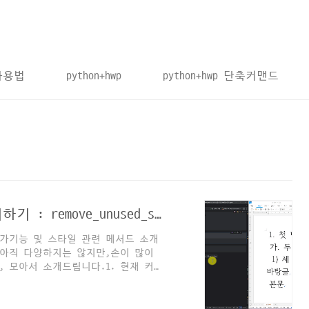
 사용법
python+hwp
python+hwp 단축커맨드
[pyhwpx] 미사용 스타일 일괄 제거하기 : remove_unused_styles
8 추가기능 및 스타일 관련 메서드 소개
가 아직 다양하지는 않지만,손이 많이
, 모아서 소개드립니다.1. 현재 커서
le()2. 현재 커서가 위치한 문단의 스타
 스타일이 적용된 문단으로 찾아가기 :
추출 : hwp.get_style_dict()5.