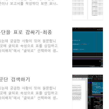
문이나 보고서를 작성하다 보면 표나
경우가 생깁니다. 개체가 예닐곱 개
정하면 되는데 페이지가 많고, 표나
모적이고 시간을 죽이는" 업무가 됩
히 알려드립니다. 전체 파이썬코드를
동화에 관심 있으신 분들은 한 번 방
한 문단을 표로 감싸기-최종
서 ..
있는데 궁금한 사항이 있어 질문합니
 곳에 글뒤로 속성으로 표를 삽입하고
과의배치"에서 "글뒤로" 선택하여 생
입되면서 글자가 밀려나는 현상이 발
값으로 알 수 있나요? 표 생성시 위치값
치의 속성은 줄,칸으로 알려주네요. 이
드디어 모든 재료가 완성되었습니다.
화 응용] - [QnA] (2/?) 표 생성하
한 문단 검색하기
있는데 궁금한 사항이 있어 질문합니
 곳에 글뒤로 속성으로 표를 삽입하고
과의배치"에서 "글뒤로" 선택하여 생
입되면서 글자가 밀려나는 현상이 발
값으로 알 수 있나요? 표 생성시 위치값