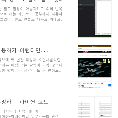
는 필드 활용이 아닐까? 그 외의 반복
으로 하는 게, 코드 공부해서 적용하
 들었다. 필드 만들고 채우고 꺼내고
낌. 급하지 않다면 그냥 틈틈이 연
 업무들은 급하니까. 오늘의 본론은
는 두 가지가 있다. 누름틀 필드는
셀필드는
왜 이렇게 둘로 나눠야 했을까? 셀 안에도 누름
업무자동화가 어렵다면...
튜브에 몇 년간 작성해 오면서받았던
"너무 어렵다"는 말씀이 가장 많습니
미흡한 탓이라는 생각이 드니까반성도
이해하면 간단하기도 하다.'는 막연한
렸기 때문일 것입니다. 아마도 제가
 이유는,당장 방법이 생각나지 않거
는지 알기 때문인 것 같습니다. 그
는 한/글 업무자동화 코드작성 과정
수정하는 파이썬 코드
다.1. 저는 대부..
 레시피 | 학습 페이지
n.com 파이썬-아래아한글 업무자동화 관련