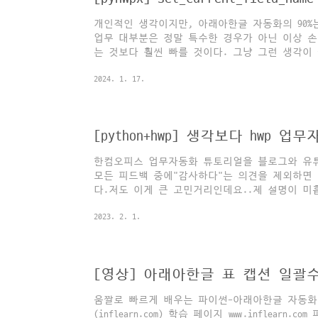
개인적인 생각이지만, 아래아한글 자동화의 90%
업무 대부분은 정말 특수한 경우가 아닌 이상 손
는 것보다 훨씬 빠를 것이다. 그냥 그런 생각이
하는 기능 외의 대부분의 기능은 부차적이라는 느
2024. 1. 17.
습하다가 때가 되면 써먹을 수 있지만, 대부분의
누름틀/필드를 생성할 때 사용할 수 있는 메서드
hwp.create_field(field, direction, memo) 
hwp.set_current_field_name(field) 
[python+hwp] 생각보다 hwp 
틀을 넣을 수 있기 때문이다..
한컴오피스 업무자동화 튜토리얼을 블로그와 유
모든 피드백 중에"감사하다"는 의견을 제외하면 
다.저도 이게 큰 고민거리인데요..제 설명이 
많이 하게 되고요.제 기준에서 '의외로 쉽고, 
2023. 2. 1.
느낌은아마 제가 입문자들의 레벨을 벌써 잊어버
"한/글 업무자동화"를 쉽다고 생각하는 첫 번째
나, 막히더라도어떤 과정으로 해답을 찾아가야 하
래서 이번 포스팅에서는일반적으로 활용할 수 있
[영상] 아래아한글 표 캡션 일괄
을의식의 흐름대로 한 번 쭉 써내려가 보려고 합니
움짤로 빠르게 배우는 파이썬-아래아한글 자동화
(inflearn.com) 학습 페이지 www.inflear