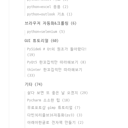
python+excel 응용
(2)
python+outlook 기초
(1)
브라우저 자동화&크롤링
(6)
python+selenium
(5)
GUI 튜토리얼
(60)
PySide6 # Qt의 원조가 돌아왔다!
(19)
PyQt5 한꼬집씩만 따라해보기
(8)
tkinter 한꼬집씩만 따라해보기
(33)
기타
(74)
살다 보면 또 좋은 날 오겠지
(29)
Pycharm 소소한 팁
(18)
무료포토샵 gimp 튜토리얼
(7)
다빈치리졸브16자동화(py3)
(3)
아래아한글로 전자책 만들기
(2)