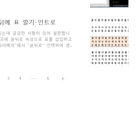
치의 속성은 줄,칸으로 알려주네요. 이
 용지의 너비와 문단의 높이를 구하
 [업무자동화/파이썬-아래아한글 자동화
단 뒤에 표 깔기-인트로
있는데 궁금한 사항이 있어 질문합니
 곳에 글뒤로 속성으로 표를 삽입하고
과의배치"에서 "글뒤로" 선택하여 생
입되면서 글자가 밀려나는 현상이 발
값으로 알 수 있나요? 표 생성시 위치값
치의 속성은 줄,칸으로 알려주네요. 이
질문이 있어 블로그에서 다뤄보겠습니
. 아래와 같은 문서가 있을 때 특정
3
4
···
6