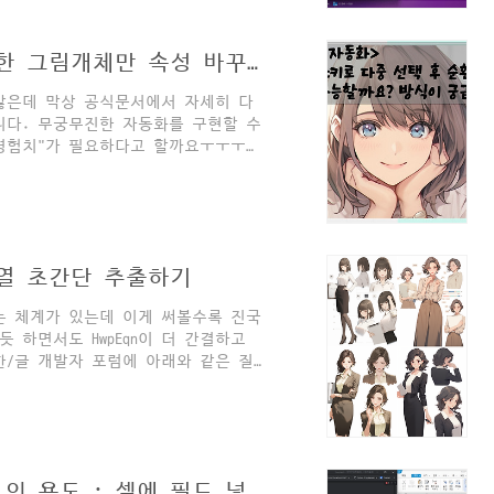
used_style_dict()6. 특정 스타
[QnA] 아래아한글, 마우스로 선택한 그림개체만 속성 바꾸기
 많은데 막상 공식문서에서 자세히 다
니다. 무궁무진한 자동화를 구현할 수
"경험치"가 필요하다고 할까요ㅜㅜㅜㅜ
래아한글 자동화 노하우를 유튜브로 공
그림개체들의 크기만 일괄변경하는 방
문자열 초간단 추출하기
라는 체계가 있는데 이게 써볼수록 진국
듯 하면서도 HwpEqn이 더 간결하고
한/글 개발자 포럼에 아래와 같은 질
사용하는 방식 기존 한/글 오토메이션
오는 (내가 아는 한 가장 간결한) 방
삽입하는 코드 """ import os
ject") hwp.XHwpWindows..
[pyhwpx] set_current_field_name 의 용도 : 셀에 필드 넣기