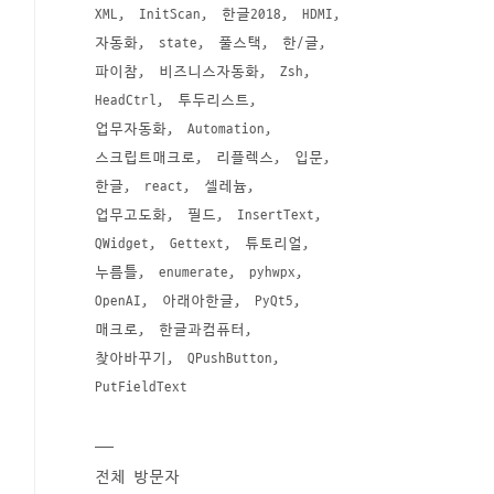
XML
InitScan
한글2018
HDMI
자동화
state
풀스택
한/글
파이참
비즈니스자동화
Zsh
HeadCtrl
투두리스트
업무자동화
Automation
스크립트매크로
리플렉스
입문
한글
react
셀레늄
업무고도화
필드
InsertText
QWidget
Gettext
튜토리얼
누름틀
enumerate
pyhwpx
OpenAI
아래아한글
PyQt5
매크로
한글과컴퓨터
찾아바꾸기
QPushButton
PutFieldText
전체 방문자