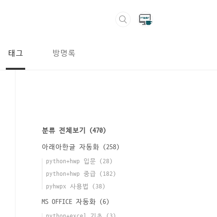
태그
방명록
분류 전체보기
(470)
아래아한글 자동화
(258)
python+hwp 입문
(28)
python+hwp 중급
(182)
pyhwpx 사용법
(38)
MS OFFICE 자동화
(6)
python+excel 기초
(3)