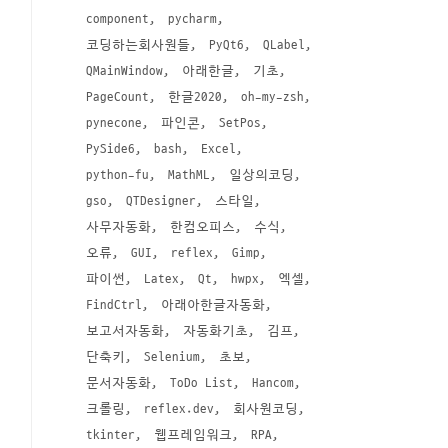
component
pycharm
코딩하는회사원들
PyQt6
QLabel
QMainWindow
아래한글
기초
PageCount
한글2020
oh-my-zsh
pynecone
파인콘
SetPos
PySide6
bash
Excel
python-fu
MathML
일상의코딩
gso
QTDesigner
스타일
사무자동화
한컴오피스
수식
오류
GUI
reflex
Gimp
파이썬
Latex
Qt
hwpx
엑셀
FindCtrl
아래아한글자동화
보고서자동화
자동화기초
김프
단축키
Selenium
초보
문서자동화
ToDo List
Hancom
크롤링
reflex.dev
회사원코딩
tkinter
웹프레임워크
RPA