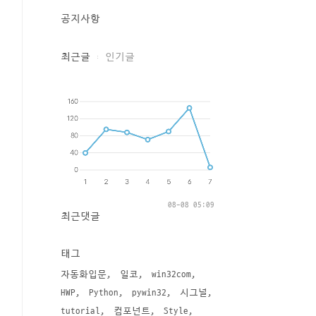
공지사항
최근글
인기글
08-08 05:09
최근댓글
태그
자동화입문
일코
win32com
HWP
Python
pywin32
시그널
tutorial
컴포넌트
Style