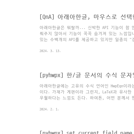
문서에서 실제 사용된 스타일 목록만 추출 : hwp.get_
일 제거하기 : hwp.delete_st..
아래아한글은 뭐랄까... 신박한 API 기능이 참
뤄주지 않아서 기능이 꼭꼭 숨겨져 있는 느낌입
있는 수백개의 API를 제공하고 있지만 일종의 
그런 관점에서 저 혼자만 알고 있기 아까운 아
2024. 3. 13.
유해봅니다. 이번 영상에서는 마우스로 선택한 
법을 소개합니다.
[pyhwpx] 한/글 문서의 수식 
아래아한글에는 고유의 수식 언어인 HwpEqn이
이다. 가재가 게편이라 그런지, LaTeX과 유사한 
우월하다는 느낌도 든다. 하여튼, 어떤 분께서 
문을 남겨주셨다. 1. 기존의 오토메이션API를 
2024. 2. 1.
API를 이용하여 문서 내의 모든 수식을 추출해 
법은 아래와 같다. """ 각 수식 밑에 수식String 
import win32com.client as win32 hwp =
win32.gencache.EnsureDispatch("hwpframe.hwpob