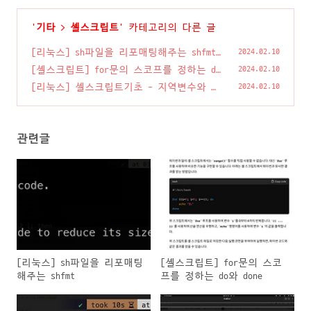
'
기타
>
셸스크립트
' 카테고리의 다른 글
[리눅스] sh파일을 리포매팅해주는 shfmt
2024.02.10
(0)
[셸스크립트] for문의 스코프를 정하는 do
2024.02.10
와 done
(0)
[리눅스] 셸스크립트기초 - 지역변수와 전
2024.02.10
역변수
(0)
관련글
[리눅스] sh파일을 리포매팅
[셸스크립트] for문의 스코
해주는 shfmt
프를 정하는 do와 done