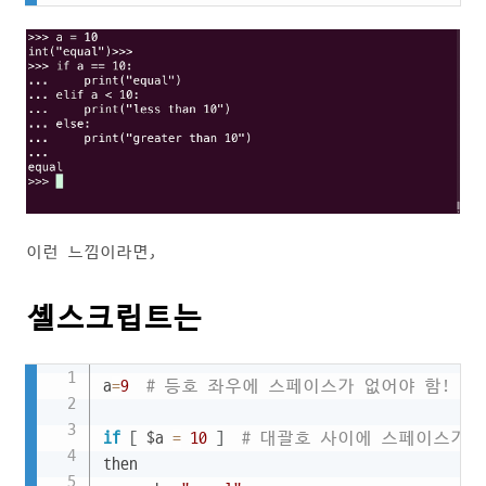
이런 느낌이라면,
셸스크립트는
Copy
a
=
9
# 등호 좌우에 스페이스가 없어야 함!
if
[
 $a 
=
10
]
# 대괄호 사이에 스페이스가 
then
