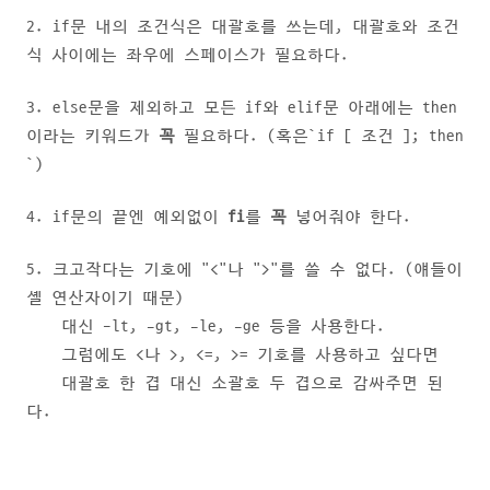
2. if문 내의 조건식은 대괄호를 쓰는데, 대괄호와 조건
식 사이에는 좌우에 스페이스가 필요하다.
3. else문을 제외하고 모든 if와 elif문 아래에는 then
이라는 키워드가
꼭
필요하다. (혹은`if [ 조건 ]; then
`)
4. if문의 끝엔 예외없이
fi
를
꼭
넣어줘야 한다.
5. 크고작다는 기호에 "<"나 ">"를 쓸 수 없다. (얘들이
셸 연산자이기 때문)
대신 -lt, -gt, -le, -ge 등을 사용한다.
그럼에도 <나 >, <=, >= 기호를 사용하고 싶다면
대괄호 한 겹 대신 소괄호 두 겹으로 감싸주면 된
다.