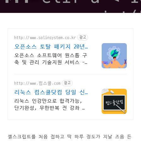
http://www.solinsystem.co.kr
광고
오픈소스 토탈 패키지 20년
이상 기술지원 노하우
오픈소스 소프트웨어 원스톱 구
축 및 관리 기술지원 서비스 -
(주)솔인시스템
http://www.컴스쿨.com
광고
리눅스 컴스쿨닷컴 당일 신
청&결제시 기프티콘!
리눅스 인강만으로 합격가능,
단기완성, 무한반복 전 강좌 스
마트폰 학습가능
셸스크립트를 처음 접하고 딱 하루 정도가 지날 즈음 든