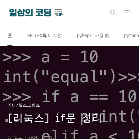
본문 바로가기
홈
REFLEX튜토리얼
pyhwpx 사용법
python
기타/셸스크립트
[리눅스] if문 정리
by 일코
2024. 2. 10.