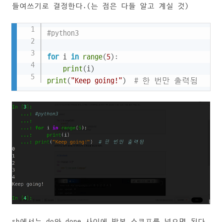
들여쓰기로 결정한다.(는 점은 다들 알고 계실 것)
Copy
#python3
for
 i 
in
range
(
5
)
:
print
(
i
)
print
(
"Keep going!"
)
# 한 번만 출력됨
sh에서는 do와 done 사이에 반복 스코프를 넣으면 된다.