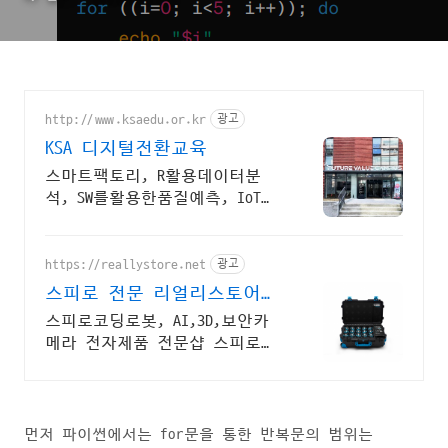
http://www.ksaedu.or.kr
광고
KSA 디지털전환교육
스마트팩토리, R활용데이터분
석, SW를활용한품질예측, IoT센
터기술, 파이썬활용
https://reallystore.net
광고
스피로 전문 리얼리스토어
코딩교육을 쉽고 재밌게
스피로코딩로봇, AI,3D,보안카
메라 전자제품 전문샵 스피로볼
트코딩로봇, 스피로볼트파워팩,
스피로미니등 스피로 전문몰
먼저 파이썬에서는 for문을 통한 반복문의 범위는