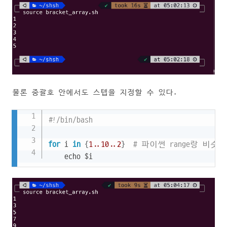
물론 중괄호 안에서도 스텝을 지정할 수 있다.
Copy
#!/bin/bash
for
 i 
in
{
1
.
.10
.
.2
}
# 파이썬 range랑 비슷(s
    echo $i