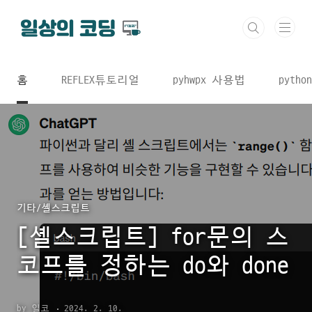
본문 바로가기
홈
REFLEX튜토리얼
pyhwpx 사용법
python
기타/셸스크립트
[셸스크립트] for문의 스
코프를 정하는 do와 done
by 일코
2024. 2. 10.