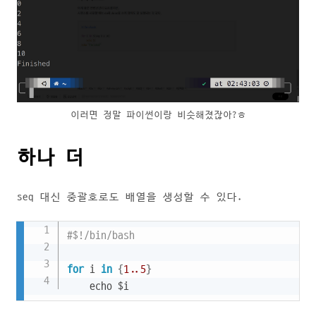
이러면 정말 파이썬이랑 비슷해졌잖아?ㅎ
하나 더
seq 대신 중괄호로도 배열을 생성할 수 있다.
Copy
#$!/bin/bash
for
 i 
in
{
1
.
.5
}
    echo $i