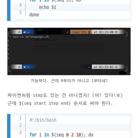
for
 i 
in
 $
(
seq 
5
)
;
 do

    echo $i

done
가능하다. 근데 0부터가 아니고 1부터네?
파이썬처럼 step도 있는 건 아니겠지? (어? 있다!ㅎ)
근데 $(seq start step end) 순서로 써야 한다.
Copy
#!/bin/bash
for
 i 
in
 $
(
seq 
0
2
10
)
;
 do
