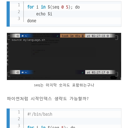
Copy
for
 i 
in
 $
(
seq 
0
5
)
;
 do

    echo $i

done
seq는 마지막 숫자도 포함하는구나
파이썬처럼 시작인덱스 생략도 가능할까?
Copy
#!/bin/bash