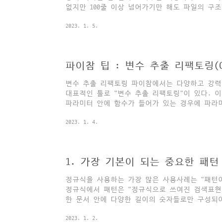
없지만 100줄 이상 넘어가기만 해도 파일의 구
때 파일의 구조를 한 눈에 볼 수 있으면, 마치
2023. 1. 5.
핵심을 간파하게 되는 것과 마찬가지로 코드의 구
사용법은 간단하다. 에디터창에서 Ctrl-F12를 
용하는 방법은 단순히 목차 개념으로 소스코드의
지만, 해당 함수나 클래스가 정의된 곳으로 이
파이참 팁 : 변수 추출 리팩토링(Ctr
이터로 활용할 수 있다. 끝. 국내 유일의 파..
변수 추출 리팩토링 파이참에서는 다양하고 강력
대표적인 툴로 "변수 추출 리팩토링"이 있다. 
파라미터 안에 함수가 들어가 있는 경우에 파라
지정해주고, (함수의 이름을 참고해서 변수명을 
2023. 1. 4.
미터 안에 넣는 형태로 복잡도를 줄여주는 기능이다. 예
return "Hello World" def main_function(string
main_function(sub_function()) 위와 
금은) 굉장히 간단하지만 프로그램이 점점 커지면
1. 가장 기본이 되는 중요한 패턴 "
정규식을 사용하는 가장 많은 사용사례는 "패턴
정규식에서 패턴은 "정규식으로 쓰여진 검색표현
한 문서 안에 다양한 길이의 숫자들로만 구성되어
줄바꿈 등으로 구분된) 세 자리의 숫자만 찾고 
2023. 1. 2.
색의 경우에는 001~999까지 숫자를 직접 결정