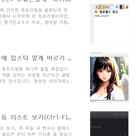
페북에 간단한 튜토리얼을 올렸는데 한
차해서 시작하게 된 튜토리얼이지만,
긴 했거든요ㅎㅎ 바로, 썸네일 자동생
... 먼 여정의 첫 걸음은 역시 헬로
영상을 뒤진 끝에 첫 걸음을 내딛게
정이자 제가 다시 읽기 위한 기록이므
해 바랍니다^^ 오늘은 김프의 파이썬
한 튜토리얼인 헬로월드 찍기를 보여드
[gimp 입문 튜토리얼] 캐릭터 입술에 립스틱 옅게 바르기 #레이어마스크
연동..
의 튜토리얼을 하나씩 올릴 예정입니
 색을 입히는 과정을 차근차근 설명
달린 천사입니다. 완성된 이미지에는
. 그럼 한 번 시작해볼까요? ① 김
. ② 우측하단 레이어창의 해당 레
 선택합니다. 임시로 특정 영역을 선택
키:P)로 입술 부위를 색칠해줍니다.
 해당 레이어에 우클릭 -> "마스크
파이참 팁: 파일 내 변수, 클래스 등 리스트 보기(Ctrl-F12)
 보기, 즉 파일 내 변수나 클래스
 짧으면 굳이 이런 기능을 쓸 필요가