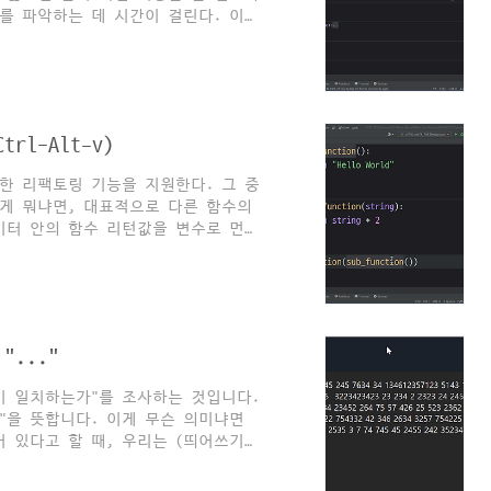
조를 파악하는 데 시간이 걸린다. 이
 책을 읽기 전에 목차를 파악하면 책의
조를 간단히 파악할 수 있게 된다.
누르면 팝업이 나타난다. 이 기능을 활
 구조를 파악하기 위해 읽을 수도 있
동할 때에도 아래처럼 요긴하게 네비게
l-Alt-v)
한 리팩토링 기능을 지원한다. 그 중
이게 뭐냐면, 대표적으로 다른 함수의
미터 안의 함수 리턴값을 변수로 먼저
자동으로 정해줌) 해당 변수를 파라
를 들어 def sub_function():
): print(string)
같이 중첩된 함수가 있는 경우 실행결과는 (지
 이 코드를 이해하기 위..
..."
이 일치하는가"를 조사하는 것입니다.
"을 뜻합니다. 이게 무슨 의미냐면
 있다고 할 때, 우리는 (띄어쓰기나
싶다고 가정하겠습니다. 일반적인 검
해야 하기 때문에 모든 경우를 찾아내려