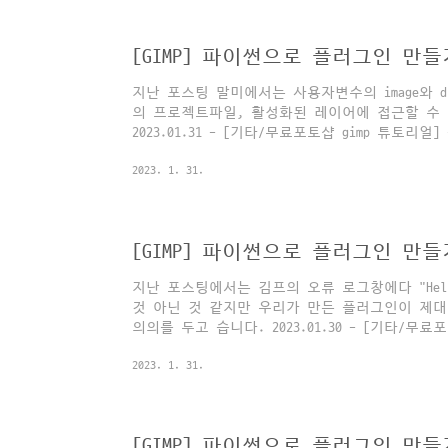
예를 들어 제가 만든 플러그인의 label이 "desatu
"_desatunshp"로 고쳐주면 메뉴바에서도 이렇
지난 포스팅 말미에서는 사용자변수의 image와 d
의 프로젝트파일, 활성화된 레이어에 접근할 수
2023.01.31 - [기타/무료포토샵 gimp 튜토리얼
기②: image와 drawable 다루기 기초 [GIMP
2023. 1. 31.
drawable 다루기 기초 지난 포스팅에서는 김프의 오
찍어보았습니다. 우리가 만든 플러그인이 제대로
요. 2023.01.30 - [기타/무료포토샵 gimp 튜토리얼
는 부분만 간략히 짚어본 정도지만 이제 복잡한 
지난 포스팅에서는 김프의 오류 로그창에다 "Hello
것 아닌 것 같지만 우리가 만든 플러그인이 제대
의의를 두고 습니다. 2023.01.30 - [기타/무료포
썬으로 플러그인 만들기①: 오류콘솔에 "Hello, w
2023. 1. 31.
만들기①: 오류콘솔에 "Hello, world!" 최근 
페북에 간단한 튜토리얼을 올렸는데 한 페친 분
저차해서 시작하게 된 튜토리얼이지만, 사실 예전부터
포스팅에서는 본격적으로 프로젝트 파일(image)과