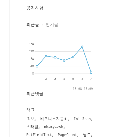
공지사항
최근글
인기글
08-08 05:09
최근댓글
태그
초보
비즈니스자동화
InitScan
스타일
oh-my-zsh
PutFieldText
PageCount
필드