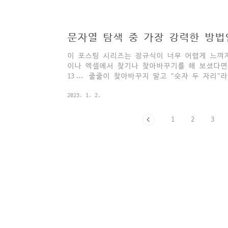
면 999번을 반복해야 합니다. 하지만 정규식이면
습니다. 바로 "..."을 통해서요. 말줄임표가 아
예를 들어볼까요? 아래와 같은 임의의 문서 중에
문자열 탐색 중 가장 강력한 방
하고 싶습니다. 예시 코드를 먼저 보여드리..
이 포스팅 시리즈는 정규식이 너무 어렵게 느껴
이나 엑셀에서 찾기나 찾아바꾸기를 해 보셨다면, 이
13... 줄줄이 찾아바꾸지 말고 "숫자 두 자리
정규식)이 적절한 방법이 될 수 있습니다. 아래
2023. 1. 2.
에 붙은 (1), (2), (3), (4)...를 [1], [
을 사용해야 하는 수많은 사례가 있습니다. 다만
경우 파이썬의 문자열 메서드 등의 조합을 ..
1
2
3