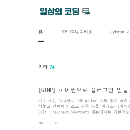
본문 바로가기
홈
REFLEX튜토리얼
pyhwpx
기타
74
자주 쓰는 워크플로우를 python-fu를 통해 플
해놓고 간편하게 쓰고 싶은 분들 계시죠? (아직은 
Edit - Keyboard Shortcuts 메뉴에서는
게 되어 있습니다. 유일한(?) 대안은 Alt키를
2023. 1. 31.
방법인데요. python-fu 플러그인의 register 
이에 언더스코어를 붙이면 언더스코어 뒤의 글자가