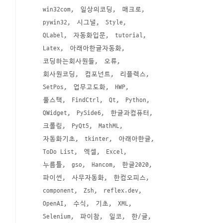
win32com
일상의코딩
매크로
pywin32
시그널
Style
QLabel
자동화입문
tutorial
Latex
아래아한글자동화
코딩하는회사원들
오류
회사원코딩
컴포넌트
리플렉스
SetPos
업무고도화
HWP
풀스택
FindCtrl
Qt
Python
QWidget
PySide6
한글과컴퓨터
크롤링
PyQt5
MathML
자동화기초
tkinter
아래아한글
ToDo List
엑셀
Excel
누름틀
gso
Hancom
한글2020
파이썬
사무자동화
한컴오피스
component
Zsh
reflex.dev
OpenAI
수식
기초
XML
Selenium
파이참
일코
한/글