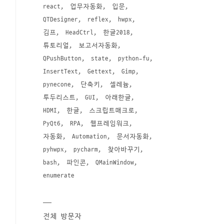
react
업무자동화
입문
QTDesigner
reflex
hwpx
김프
HeadCtrl
한글2018
튜토리얼
보고서자동화
QPushButton
state
python-fu
InsertText
Gettext
Gimp
pynecone
단축키
셀레늄
투두리스트
GUI
아래한글
HDMI
한글
스크립트매크로
PyQt6
RPA
웹프레임워크
자동화
Automation
문서자동화
pyhwpx
pycharm
찾아바꾸기
bash
파인콘
QMainWindow
enumerate
전체 방문자