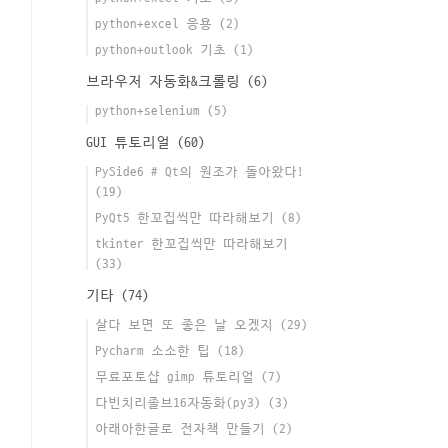
python+excel 응용
(2)
python+outlook 기초
(1)
브라우저 자동화&크롤링
(6)
python+selenium
(5)
GUI 튜토리얼
(60)
PySide6 # Qt의 원조가 돌아왔다!
(19)
PyQt5 한꼬집씩만 따라해보기
(8)
tkinter 한꼬집씩만 따라해보기
(33)
기타
(74)
살다 보면 또 좋은 날 오겠지
(29)
Pycharm 소소한 팁
(18)
무료포토샵 gimp 튜토리얼
(7)
다빈치리졸브16자동화(py3)
(3)
아래아한글로 전자책 만들기
(2)