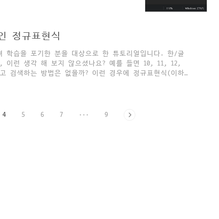
 단 한 번에 모든 탐색을 끝낼 수 있
니고, 엄연한 정규식입니다... 한 번
서 세 자리 숫자를 전부 찾아서 출력
법인 정규표현식
져 학습을 포기한 분을 대상으로 한 튜토리얼입니다. 한/글
런 생각 해 보지 않으셨나요? 예를 들면 10, 11, 12,
"라고 검색하는 방법은 없을까? 이런 경우에 정규표현식(이하
와 같은 경우에도 정규식이 해결해줄 수 있습니다. 문단 앞
2], [3], [4]...로 간편하게 바꿀 방법은 없을까? 이밖에도 정규식
, 정규식을 잘 쓰지 않는 이유가 몇 가지 있는데, ① 많은
4
5
6
7
···
9