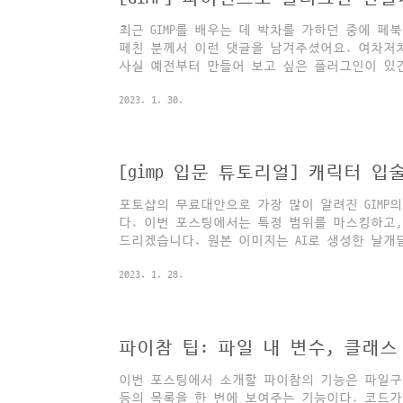
최근 GIMP를 배우는 데 박차를 가하던 중에 
페친 분께서 이런 댓글을 남겨주셨어요. 여차저
사실 예전부터 만들어 보고 싶은 플러그인이 있
성기! 아니, 이 튜토리얼에서 다룰 내용은 아니고
2023. 1. 30.
월드지. 해외 포스팅과 스택오버플로, 유튜브 동
되었으니.. 이 튜토리얼 시리즈는 제 배움의 여
로 여러분께는 다소 불친절할 수 있다는 점, 양
플러그인 구조와, 등록방법 그리고, 가장 간단
리려고 해요. 이번 포스팅의 목차는, ① 파이참 
포토샵의 무료대안으로 가장 많이 알려진 GIMP
다. 이번 포스팅에서는 특정 범위를 마스킹하고,
드리겠습니다. 원본 이미지는 AI로 생성한 날개
아래와 같이 입술에 옅게 립스틱을 발라주었습니다
2023. 1. 28.
프를 열고, 이미지를 드래그해서 김프에 넣습니다
이어에 우클릭, "레이어마스크 추가 - 흰색"을
하기 위한 과정의 일환입니다. ③ 붓 도구(단축
색칠(선택)된 부위에 색이 입혀질 예정입니다. ④
를 선택 영역으로" -> 선택영역 반전(Ctrl-i) ..
이번 포스팅에서 소개할 파이참의 기능은 파일구조
등의 목록을 한 번에 보여주는 기능이다. 코드가