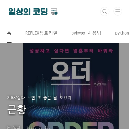
본문 바로가기
홈
REFLEX튜토리얼
pyhwpx 사용법
python
기타/살다 보면 또 좋은 날 오겠지
근황
by 일코
2025. 5. 19.