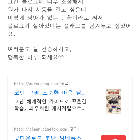
그간 블로그에 너무 소홀해서
뭔가 다시 시동을 걸고 싶은데
이렇게 영양가 없는 근황이라도 써서
블로그가 살아있다는 플래그를 남겨두고 싶었어
요.
여러분도 늘 건승하시고,
행복한 하루 되세요^^
http://m.coupang.com
광고
코난 쿠팡 소중한 마음 담은
특별 선물
코난 체계적인 가이드로 꾸준한
학습, 와우회원 캐시적립으로
더 알뜰하게.
http://clean.cinefox.com
광고
굿다운로드 코난 씨네폭스