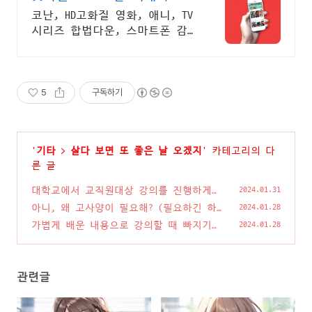
코난, HD고화질 영화, 애니, TV
시리즈 합법다운, 스마트폰 감
상.
5
구독하기
'
기타
>
살다 보면 또 좋은 날 오겠지
' 카테고리의 다
른 글
대학교에서 교직원대상 강의를 진행하게
2024.01.31
되었습니다.
(2)
아니, 왜 고사양이 필요해? (필요하긴 하
2024.01.28
구나...)
(0)
가볍게 배운 내용으로 강의할 때 빠지기
2024.01.28
쉬운 함정이랄까?
(0)
관련글