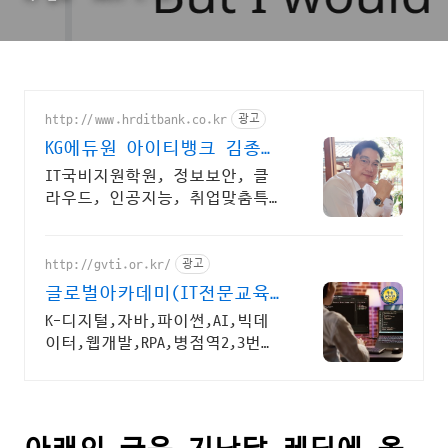
http://www.hrditbank.co.kr
광고
KG에듀원 아이티뱅크 김종수
27년경력전문가 IT취업상담
IT국비지원학원, 정보보안, 클
라우드, 인공지능, 취업맞춤특
기병, 국비취업교육.
http://gvti.or.kr/
광고
글로벌아카데미(IT전문교육)
고용노동부지정 우수훈련기
K-디지털,자바,파이썬,AI,빅데
관
이터,웹개발,RPA,병점역2,3번
출구출구 전액국비무료(100% 지
원)