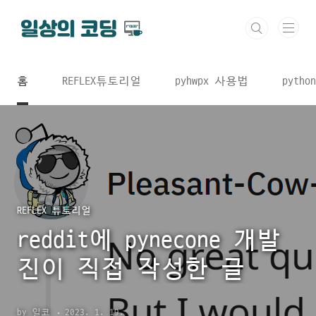
본문 바로가기
홈
REFLEX튜토리얼
pyhwpx 사용법
python
REFLEX 튜토리얼
reddit에 pynecone 개발
진이 직접 작성한 글
by 일코
2023. 1. 19.