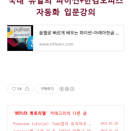
국내 유일의 파이썬+한컴오피스
자동화 입문강의
움짤로 빠르게 배우는 파이썬-아래아한글 자동화 레시피 - 인프런 | 강의
www.inflearn.com
14
구독하기
'
REFLEX 튜토리얼
' 카테고리의 다른 글
Pynecone tutorial: Todo앱의 로직파트 작
2023.01.20
성하기
(2)
2023.01.19