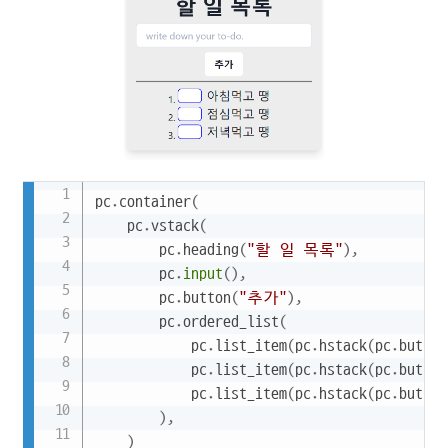
Copy
pc
.
container
(
    pc
.
vstack
(
        pc
.
heading
(
"할 일 목록"
)
,
        pc
.
input
(
)
,
        pc
.
button
(
"추가"
)
,
        pc
.
ordered_list
(
            pc
.
list_item
(
pc
.
hstack
(
pc
.
button
            pc
.
list_item
(
pc
.
hstack
(
pc
.
button
            pc
.
list_item
(
pc
.
hstack
(
pc
.
button
)
,
)