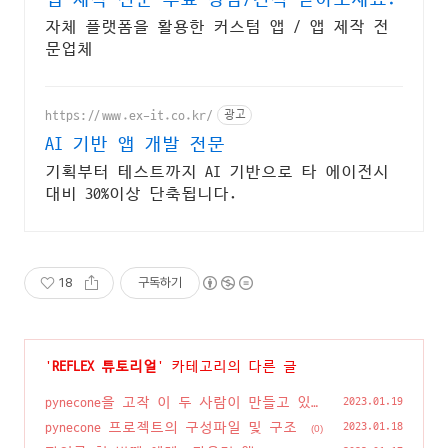
자체 플랫폼을 활용한 커스텀 앱 / 앱 제작 전
문업체
https://www.ex-it.co.kr/
광고
AI 기반 앱 개발 전문
기획부터 테스트까지 AI 기반으로 타 에이전시
대비 30%이상 단축됩니다.
18
구독하기
'
REFLEX 튜토리얼
' 카테고리의 다른 글
pynecone을 고작 이 두 사람이 만들고 있
2023.01.19
다고?
(1)
pynecone 프로젝트의 구성파일 및 구조
2023.01.18
(0)