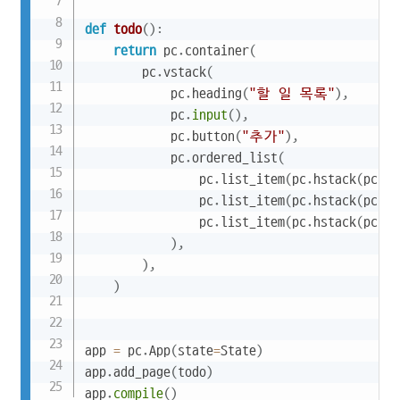
def
todo
(
)
:
return
 pc
.
container
(
        pc
.
vstack
(
            pc
.
heading
(
"할 일 목록"
)
,
            pc
.
input
(
)
,
            pc
.
button
(
"추가"
)
,
            pc
.
ordered_list
(
                pc
.
list_item
(
pc
.
hstack
(
pc
.
bu
                pc
.
list_item
(
pc
.
hstack
(
pc
.
bu
                pc
.
list_item
(
pc
.
hstack
(
pc
.
bu
)
,
)
,
)
app 
=
 pc
.
App
(
state
=
State
)
app
.
add_page
(
todo
)
app
.
compile
(
)