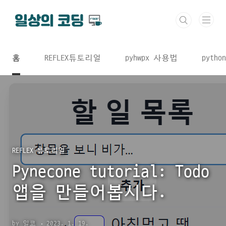
본문 바로가기
홈
REFLEX튜토리얼
pyhwpx 사용법
python
REFLEX 튜토리얼
Pynecone tutorial: Todo
앱을 만들어봅시다.
by 일코
2023. 1. 19.