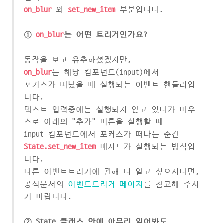
on_blur
와
set_new_item
부분입니다.
①
on_blur
는 어떤 트리거인가요?
동작을 보고 유추하셨겠지만,
on_blur
는 해당 컴포넌트(input)에서
포커스가 떠났을 때 실행되는 이벤트 핸들러입
니다.
텍스트 입력중에는 실행되지 않고 있다가 마우
스로 아래의 "추가" 버튼을 실행할 때
input 컴포넌트에서 포커스가 떠나는 순간
State.set_new_item
메서드가 실행되는 방식입
니다.
다른 이벤트트리거에 관해 더 알고 싶으시다면,
공식문서의
이벤트트리거 페이지
를 참고해 주시
기 바랍니다.
② State 클래스 안에 아무리 읽어봐도