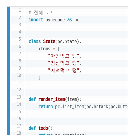
Copy
# 전체 코드
import
 pynecone 
as
 pc

class
State
(
pc
.
State
)
:
    items 
=
[
"아침먹고 땡"
,
"점심먹고 땡"
,
"저녁먹고 땡"
,
]
def
render_item
(
item
)
:
return
 pc
.
list_item
(
pc
.
hstack
(
pc
.
button
(
def
todo
(
)
: