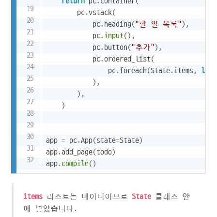
return
 pc
.
container
(
        pc
.
vstack
(
            pc
.
heading
(
"할 일 목록"
)
,
            pc
.
input
(
)
,
            pc
.
button
(
"추가"
)
,
            pc
.
ordered_list
(
                pc
.
foreach
(
State
.
items
,
lamb
)
,
)
,
)
app 
=
 pc
.
App
(
state
=
State
)
app
.
add_page
(
todo
)
app
.
compile
(
)
items
리스트는 데이터이므로
State
클래스 안
에 넣었습니다.