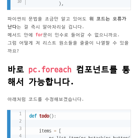
)
,
파이썬의 문법을 조금만 알고 있어도
위 코드는 오류가
난다
는 걸 즉시 알아차리실 겁니다.
메서드 안에
for
문이 인수로 들어갈 수 없으니까요.
그럼 어떻게 저 리스트 원소들을 줄줄이 나열할 수 있을
까요?
바로
pc.foreach
컴포넌트를 통
해서 가능합니다.
아래처럼 코드를 수정해보겠습니다.
Copy
def
todo
(
)
:
    items 
=
[