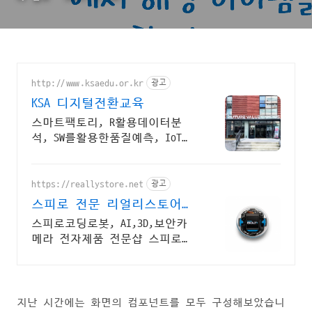
http://www.ksaedu.or.kr
광고
KSA 디지털전환교육
스마트팩토리, R활용데이터분
석, SW를활용한품질예측, IoT센
터기술, 파이썬활용
https://reallystore.net
광고
스피로 전문 리얼리스토어
코딩교육을 쉽고 재밌게
스피로코딩로봇, AI,3D,보안카
메라 전자제품 전문샵 스피로볼
트코딩로봇, 스피로볼트파워팩,
스피로미니등 스피로 전문몰
지난 시간에는 화면의 컴포넌트를 모두 구성해보았습니