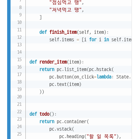
"점심먹고 땡"
,
"저녁먹고 땡"
,
]
def
finish_item
(
self
,
 item
)
:
        self
.
items 
=
[
i 
for
 i 
in
 self
.
items 
def
render_item
(
item
)
:
return
 pc
.
list_item
(
pc
.
hstack
(
        pc
.
button
(
on_click
=
lambda
:
 State
.
fin
        pc
.
text
(
item
)
)
)
def
todo
(
)
:
return
 pc
.
container
(
        pc
.
vstack
(
            pc
.
heading
(
"할 일 목록"
)
,