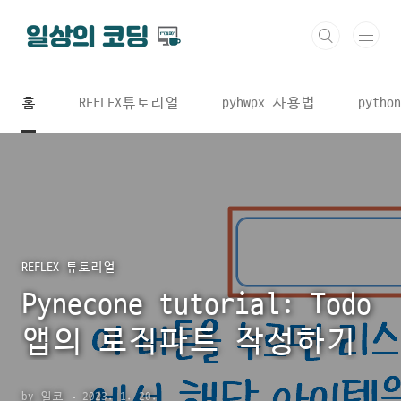
본문 바로가기
홈
REFLEX튜토리얼
pyhwpx 사용법
python
REFLEX 튜토리얼
Pynecone tutorial: Todo
앱의 로직파트 작성하기
by 일코
2023. 1. 20.