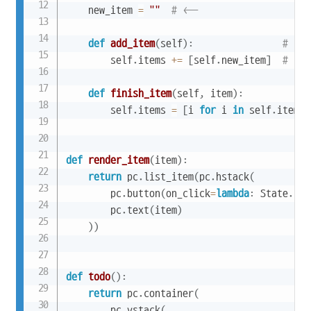
    new_item 
=
""
# <--
def
add_item
(
self
)
:
# <--
        self
.
items 
+=
[
self
.
new_item
]
# <--
def
finish_item
(
self
,
 item
)
:
        self
.
items 
=
[
i 
for
 i 
in
 self
.
items 
def
render_item
(
item
)
:
return
 pc
.
list_item
(
pc
.
hstack
(
        pc
.
button
(
on_click
=
lambda
:
 State
.
fin
        pc
.
text
(
item
)
)
)
def
todo
(
)
:
return
 pc
.
container
(
        pc
.
vstack
(