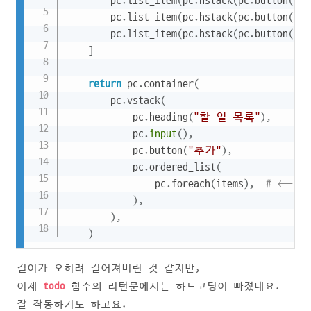
        pc
.
list_item
(
pc
.
hstack
(
pc
.
button
(
)
,
 
        pc
.
list_item
(
pc
.
hstack
(
pc
.
button
(
)
,
 
        pc
.
list_item
(
pc
.
hstack
(
pc
.
button
(
)
,
 
]
return
 pc
.
container
(
        pc
.
vstack
(
            pc
.
heading
(
"할 일 목록"
)
,
            pc
.
input
(
)
,
            pc
.
button
(
"추가"
)
,
            pc
.
ordered_list
(
                pc
.
foreach
(
items
)
,
# <--
)
,
)
,
)
길이가 오히려 길어져버린 것 같지만,
이제
todo
함수의 리턴문에서는 하드코딩이 빠졌네요.
잘 작동하기도 하고요.