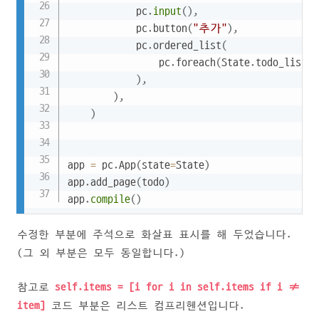
            pc
.
input
(
)
,
            pc
.
button
(
"추가"
)
,
            pc
.
ordered_list
(
                pc
.
foreach
(
State
.
todo_list
,
)
,
)
,
)
app 
=
 pc
.
App
(
state
=
State
)
app
.
add_page
(
todo
)
app
.
compile
(
)
수정한 부분에 주석으로 화살표 표시를 해 두었습니다.
(그 외 부분은 모두 동일합니다.)
참고로
self.items = [i for i in self.items if i !=
item]
코드 부분은 리스트 컴프리헨션입니다.