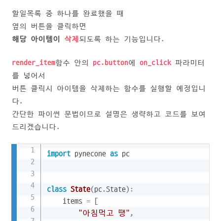
할일목록 중 하나를 완료했을 때
옆의 버튼을 클릭하면
해당 아이템이
삭제
되도록 하는 기능입니다.
render_item
함수 안의
pc.button
에
on_click
파라미터
를 넣어서
버튼 클릭시 아이템을 삭제하는 함수를 실행할 예정입니
다.
간단한 파이썬 문법이므로 설명은 생략하고 코드를 보여
드리겠습니다.
Copy
import
 pynecone 
as
 pc

class
State
(
pc
.
State
)
:
    items 
=
[
"아침먹고 땡"
,