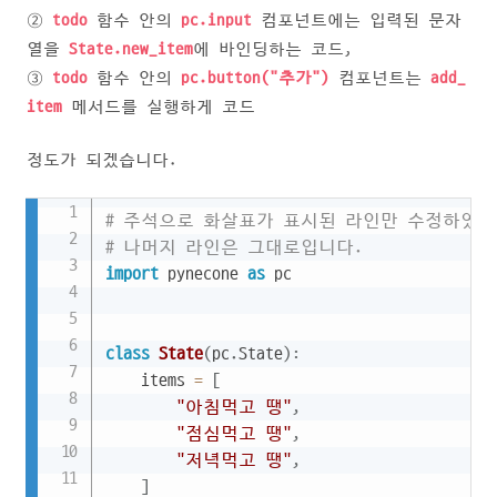
②
todo
함수 안의
pc.input
컴포넌트에는 입력된 문자
열을
State.new_item
에 바인딩하는 코드,
③
todo
함수 안의
pc.button("추가")
컴포넌트는
add_
item
메서드를 실행하게 코드
정도가 되겠습니다.
Copy
# 주석으로 화살표가 표시된 라인만 수정하였습
# 나머지 라인은 그대로입니다.
import
 pynecone 
as
 pc

class
State
(
pc
.
State
)
:
    items 
=
[
"아침먹고 땡"
,
"점심먹고 땡"
,
"저녁먹고 땡"
,
]