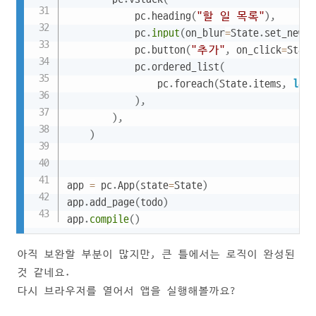
            pc
.
heading
(
"할 일 목록"
)
,
            pc
.
input
(
on_blur
=
State
.
set_new_i
            pc
.
button
(
"추가"
,
 on_click
=
State
            pc
.
ordered_list
(
                pc
.
foreach
(
State
.
items
,
lamb
)
,
)
,
)
app 
=
 pc
.
App
(
state
=
State
)
app
.
add_page
(
todo
)
app
.
compile
(
)
아직 보완할 부분이 많지만, 큰 틀에서는 로직이 완성된
것 같네요.
다시 브라우저를 열어서 앱을 실행해볼까요?