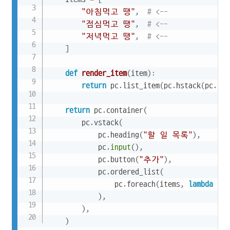
"아침먹고 땡"
,
# <--
"점심먹고 땡"
,
# <--
"저녁먹고 땡"
,
# <--
]
def
render_item
(
item
)
:
return
 pc
.
list_item
(
pc
.
hstack
(
pc
.
but
return
 pc
.
container
(
        pc
.
vstack
(
            pc
.
heading
(
"할 일 목록"
)
,
            pc
.
input
(
)
,
            pc
.
button
(
"추가"
)
,
            pc
.
ordered_list
(
                pc
.
foreach
(
items
,
lambda
 ite
)
,
)
,
)