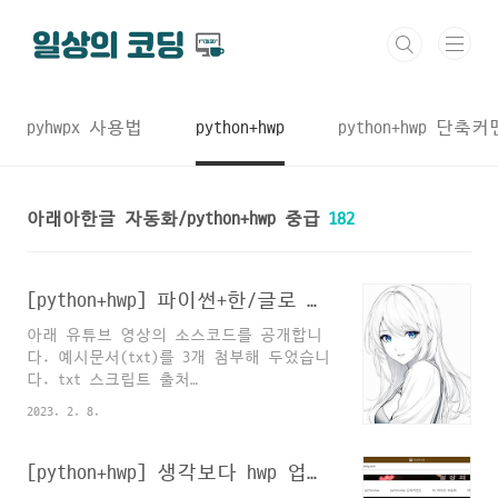
본문 바로가기
pyhwpx 사용법
python+hwp
python+hwp 단축
아래아한글 자동화/python+hwp 중급
182
[python+hwp] 파이썬+한/글로 가장 강력한 문자열 가공 프로그램 만들기 #스크립트txt를 영상자막용 srt포맷으로 변경하기
아래 유튜브 영상의 소스코드를 공개합니
다. 예시문서(txt)를 3개 첨부해 두었습니
다. txt 스크립트 출처
talkpython/mastering-pycharm-course:
2023. 2. 8.
Course demos and handouts for Talk
Python's Effective PyCharm course
(github.com) GitHub -
[python+hwp] 생각보다 hwp 업무자동화가 어렵다면...
talkpython/mastering-pycharm-course: