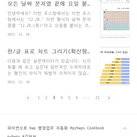
때 조판부호를 선택할 수 있어야 복사가
모든 날짜 문자열 끝에 요일 붙이기
hwp.CreateAction("InsertText") pset =
가능한 경우가 있는데 현재 조판부호가 보
act.CreateSet()..
안녕하세요? 이번 포스팅에서는 이번 포스
임 상태인지 확인할 길이 없(다고 생각했)
팅에서는 "12.20." 이런 형식의 날짜 문자
거든요. 그래서 나름의 방법을 고안해서
열을 "12.20.(화)"라고 요일을 붙이는 코
함수를 만들었습니다. 다른 여러 가지 방
딩을 알려드리겠습니다. 작업 개요 요새
법도 있겠지만 제가 사용한 방법은, "고정
2022. 12. 20.
연말이라 기성이나 준공계 제출 등으로 바
폭 빈칸 썼다 지우기"입니다. 고정폭 빈칸
쁘신 분들 많이 계시죠? 저는 최근에 이런
도 일종의 컨트롤이라서, 제법 글자수를
문서를 편집하게 되었습니다. 내용은 대략
한/글 표로 차트 그리기(확산형 누적막대)
많이 잡아먹거든요. 그런데 재미있는 건,
아래와 같습니다. 날짜가 빼곡하게 적혀
조판부호 보임 상태에서는 고정폭 빈칸이
다음과 같은 설문데이터가 있습니다. 시각
있는 실적표입니다. 어떤 종류의 작업을
14자를 잡아먹고, 조판부호가 숨겨진 상태
화를 해 보고 싶은데 일반적인 누적막대로
날마다 어느 현장에서 시행했는지 적어놓
에서는 고정폭 빈칸이 한 글자..
는 행간의 차이가 뭐랄까 극적이지 않습니
은 문서죠. 편집을 마무리할 때 쯤 저녁무
다. 그래서 경계선으로 정렬해서 좌우로
렵이 되었는데, 날짜 뒤에 괄호로 요일을
2022. 12. 18.
튀어나오게 아래와 같은 차트를 만들어 보
전부 적어놓으면 더 낫지 않을까?ㅎㅎ 라
고 싶었습니다. 가장 자주 사용하는 "수업
는 의견이 불쑥 나왔습니다... 그렇다면
안내"의 점유율이 높다는 정보가 시각적으
1
2
3
4
5
6
···
21
요즘 한/글 자동화 포스팅을 부쩍 자주 올
로 훨씬 더 두드러지는 느낌입니다. 재미
려서 그런지 뚝배기가 평소보다 잘 구릅니
있게도 위 이미지는 아래아한글 표로 직접
다. 머릿속에서 아이디어가 금방 정리되었
만든 차트입니다. 구현을 고민하는 데 시
습니다. 1. "m..
간이 많이 들기는 했지만 코드 자체는 길
지 않을뿐더러, 생각보다 간단합니다. 코
파이썬으로 hwp 행정업무 자동화 #pyhwpx Cookbook
드와 시연화면을 보여드리겠습니다. 파이
pyhwpx #깃허브