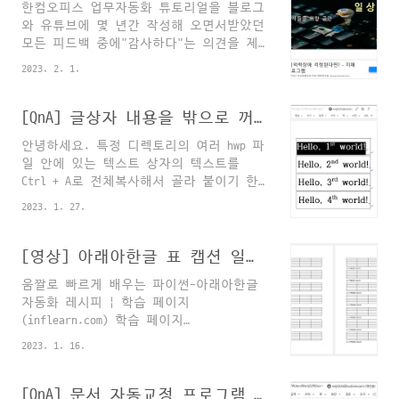
한컴오피스 업무자동화 튜토리얼을 블로그
Course demos and handouts for Talk
와 유튜브에 몇 년간 작성해 오면서받았던
Python's Effective PyCharm course
모든 피드백 중에"감사하다"는 의견을 제
Course demos and handouts for Talk
외하면 "너무 어렵다"는 말씀이 가장 많습
Python's Effective PyCharm course -
2023. 2. 1.
니다.저도 이게 큰 고민거리인데요..제 설
GitHub - talkpython/mastering-py..
명이 미흡한 탓이라는 생각이 드니까반성
도 많이 하게 되고요.제 기준에서 '의외로
[QnA] 글상자 내용을 밖으로 꺼내기
쉽고, 이해하면 간단하기도 하다.'는 막연
안녕하세요. 특정 디렉토리의 여러 hwp 파
한 느낌은아마 제가 입문자들의 레벨을 벌
일 안에 있는 텍스트 상자의 텍스트를
써 잊어버렸기 때문일 것입니다. 아마도
Ctrl + A로 전체복사해서 골라 붙이기 한
제가 "한/글 업무자동화"를 쉽다고 생각하
후 저장하는 행위를 일괄적으로 수행하는
는 첫 번째 이유는,당장 방법이 생각나지
2023. 1. 27.
프로그램을 짜고 있는데(https://hyyoka-
않거나, 막히더라도어떤 과정으로 해답을
ling-nlp.tistory.com/7 위 게시글을 참고
찾아가야 하는지 알기 때문인 것 같습니
했습니다.) 계속 Error opening
[영상] 아래아한글 표 캡션 일괄수정하는 파이썬 코드
다. 그래서 이번 포스팅에서는일반적으로
(-2147417851, '서버에서 예외 오류가 발
활용할 수 있는 한/글 업무자동화 코드작
움짤로 빠르게 배우는 파이썬-아래아한글
생했습니다.', None, None) 혹은 Error
성 과정을의식의 흐름대로 한 번 쭉 써내
자동화 레시피 | 학습 페이지
opening (-2147023170, '원격 프로시저를
려가 보려고 합니다.1. 저는 대부..
(inflearn.com) 학습 페이지
호출하지 못했습니다.', None, None) 혹은
www.inflearn.com 파이썬-아래아한글 업무
Error opening (-2147023174, 'RPC 서버를
2023. 1. 16.
자동화 관련 30분 분량의 무료영상입니다.
사용할 수 없습니다.', None, None) 과 같
템플릿이 있는 논문이나 보고서를 작성하
은 오류가 아무리 구글링해서 나오는 해결
다 보면 표나 그림의 캡션 위치 및 서식을
[QnA] 문서 자동교정 프로그램 만들기
책을 써봐도 해결이 되지 ..