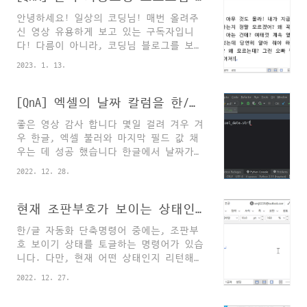
일괄수정해야 하는 경우가 생깁니다. 개체
안녕하세요! 일상의 코딩님! 매번 올려주
가 예닐곱 개 정도라면 수작업으로 포맷이
신 영상 유용하게 보고 있는 구독자입니
나 위치, 정렬을 수정하면 되는데 페이지
다! 다름이 아니라, 코딩님 블로그를 보니
가 많고, 표나 그림 개체 수도 제법 많으
한글에서 메일머지기능과 매크로를 이용한
면 전형적인 "에너지소모적이고 시간을 죽
2023. 1. 13.
여러 단어 찾아바꾸기 자동교정하는 법 올
이는" 업무가 됩니다. 이 때 활용할 수 있
려주셨더라구요...! ㅎㅎ 어깨와 팔의 심
는 파이썬 팁을 상세히 알려드립니다. 전
신이 고달픈 차에 좋은 정보를 알게 되어
[QnA] 엑셀의 날짜 칼럼을 한/글로 옮길 때 서식 정하는 방법
체 파이썬코드를 본문 하단에 첨부해 두었
매크로 함수를 카피해서 적용을 해보려고
으니 한컴오피스 업무자동화에 관심 있으
좋은 영상 감사 합니다 몇일 걸려 겨우 겨
했는데...이 분야가 생소해서 글이 잘 이
신 분들은 한 번 방문하셔서 코드를 읽어
우 한글, 엑셀 불러와 마지막 필드 값 채
해가 안가더라구요...하하 물론...오류를
보시거나, 영상을 시청하시면서 ..
우는 데 성공 했습니다 한글에서 날짜가
내고... 적용엔 실패했습니다...ㅠㅠ 혹시
26 Sep. 2022 이렇게 표현되게 하고 싶어
언제 시간나실 때! 채널에 적용 방법 공유
2022. 12. 28.
엑셀에 미국식 표기법으로 만들었는데 한
해주시면 좋을 것 같아서 댓글 남겨봅니
글에 입력된것은 2022-09-27 00:00:00 +
다! 한글을 이용한 문서 편집자들에겐 참
00:00 이렇게 나옵니다. 도움 부탁 드립니
현재 조판부호가 보이는 상태인지 확인하는 함수 만들기
좋은 정보가 될 것 같아서요! ㅎㅎ 항상
다. 제 유튜브 영상에 달아주신 댓글 중
좋은 정보 감사드리고 2023년 복 많이 받
한/글 자동화 단축명령어 중에는, 조판부
하나입니다. 이 문제를 해결하려면 파이썬
으세요!!! 우선 실습을 진행하기 위한 파
호 보이기 상태를 토글하는 명령어가 있습
의 datetime 모듈을 사용하는 방법이 가장
일을 다운받아주세요..
니다. 다만, 현재 어떤 상태인지 리턴해주
간편합니다. 우선 아래와 같이 파이썬으로
는 명령어는 없기 때문에 문서를 조작할
엑셀과 한글을 같이 열어주고 import
2022. 12. 27.
때 애먹을 때가 있습니다. 예를 들면 글자
win32com.client as win32 def
처럼 취급되지 않는 이미지나 표를 복사할
insert_text(text): act =