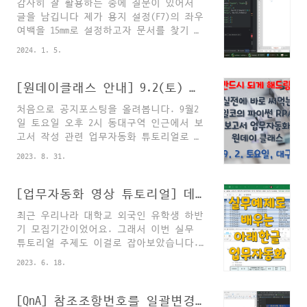
감사히 잘 활용하는 중에 질문이 있어서
셀 테두리 CellFill CellBorderFill 셀 배경
글을 남깁니다 제가 용지 설정(F7)의 좌우
CellZoneBorder CellBorderFill 셀 테..
여백을 15mm로 설정하고자 문서를 찾기 시
작했습니다. 제가 찾은 것은 다음과 같습
2024. 1. 5.
니다. ActionTable : PageSetup - 편집용
지 ParameterSet ID = SecDef
ParameterSet Table 의 SecDef를 확인하니
[원데이클래스 안내] 9.2(토) 동대구역 앞 보고서 작성 자동화 원데이 클래스
Item이 PageDef로 SubType을 지정하도록
처음으로 공지포스팅을 올려봅니다. 9월2
합니다. 따라서 PageDef를 찾은 결과
일 토요일 오후 2시 동대구역 인근에서 보
LeftMargin과 RightMargin을 찾을 수 있었
고서 작성 관련 업무자동화 튜토리얼로 원
습니다. SecDef를 넣어도 PageDef를 넣어
데이클래스를 진행하게 되었습니다. 이번
도 에러가 발생합니다. 혹시 SecDef의
2023. 8. 31.
까지만 오프라인으로 진행하고, 앞으로는
SubType를 PageDef로 지정하는 방법이 따
줌 등으로 온라인 과정도 개설하겠습니다.
로 존재하는 것인지 질문드립니다. 여기서
접수는 온오프믹스 플랫폼을 활용하오니,
[업무자동화 영상 튜토리얼] 데이터프레임으로 아래아한글 보고서 만들기
제가 사용한 코드는 다음과 같습니다. a..
관심 있으신 야근러 분들의 많은 참여 바
최근 우리나라 대학교 외국인 유학생 하반
랍니다^^ 입문자를 대상으로 커리큘럼을
기 모집기간이었어요. 그래서 이번 실무
짰지만, 참석하신 분들의 수준을 고려하여
튜토리얼 주제도 이걸로 잡아보았습니다.
유연하게 커리큘럼 수정 예정입니다.
외국인 학생이 제출한 지원서류에 문제가
2023. 6. 18.
없으면, 학생 명단을 학과별로 정리하여
각 학과에 통보하고, 학과심사 서식, "심
사 리스트"를 작성해서 각 학과로 보내주
[QnA] 참조조항번호를 일괄변경하는 간단한 방법