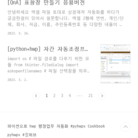
####################### def
[QnA] 표창장 만들기 응용버전
Change_Object_Blank():
안녕하세요 엑셀 파일 토대로 상장제작 자동화를 하다가
hwp.HAction.GetDefault("CellBorderFill",
궁금한점이 있어서 질문합니다. 엑셀 2행에 연번, 개인/단
hwp.HParameterSet.HCellBorderFill.HSet)
체, 회사, 직급, 이름, 주민등록번호 등 다양한 내용이 있
hwp.HParameterSet.HCellBorderFill.Hset.SetItem("ApplyTo",
는데 이런 셀의 내용은 hwp상장파일에 4개 정도 정보(이
1)
2023. 3. 16.
름, 회사, 직급, 내용)가 들어갑니다. 이 이름, 회사, 직
hwp.HAction.Execute("CellBorderFill",
급, 내용의 행을 찾아서 그 밑에 내용을 채워넣는것은 어
hwp.HParameterSet.HCellBorderFill.HSet)
[python+hwp] 자간 자동조정프로그램 리뉴얼
떻게 코드를 수정해야 할까요.. 예제파일 1. df를 이용하
..
는 방법 import win32com.client as win32 import pandas
import os # 파일 경로를 다루기 위한 모
as pd def 한글_시작(): hwp =
듈 from tkinter.filedialog import
win32.gencache.EnsureDispatch("hwpframe.hwpobject")
askopenfilenames # 파일 선택창을 띄우기
hwp.XHwpWindows.Item(0).Visible = True hwp.Re..
위한 모듈 import win32com.client as
2023. 3. 2.
win32 # 아래아한글을 열기 위한 모듈 def
한글_시작(): """ 아래아한글을 시작하는
함수 """ hwp =
1
2
3
4
···
21
win32.Dispatch("hwpframe.hwpobject") #
한/글 실행 # hwp =
win32.gencache.EnsureDispatch("hwpframe.hwpobject")
# 한/글 실행
hwp.XHwpWindows.Item(0).Visible = True
파이썬으로 hwp 행정업무 자동화 #pyhwpx Cookbook
# 한/글 프로그램 백그라운드 해제
pyhwpx #깃허브