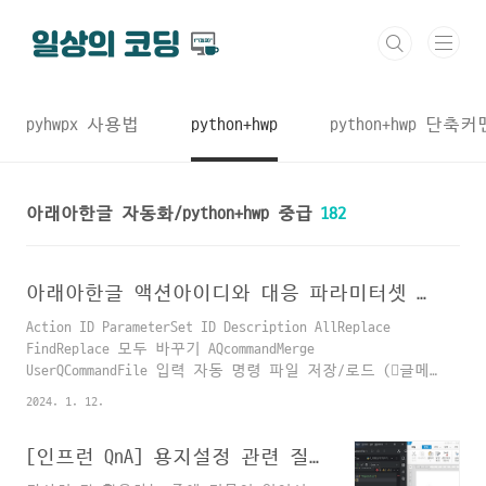
본문 바로가기
pyhwpx 사용법
python+hwp
python+hwp 단축
아래아한글 자동화/python+hwp 중급
182
아래아한글 액션아이디와 대응 파라미터셋 목록
Action ID ParameterSet ID Description AllReplace
FindReplace 모두 바꾸기 AQcommandMerge
UserQCommandFile 입력 자동 명령 파일 저장/로드 (글메
뉴의 [도구-빠른 교정-빠른 교정내용]에서 [입력 자동 명
2024. 1. 12.
령 사용자 사전] 대화상자) ParameterSet을 직접 조작하여
사용함. Average Sum 블록 평균 BackwardFind FindReplace
[인프런 QnA] 용지설정 관련 질문입니다!
뒤로 찾기 Bookmark BookMark 책갈피 CellBorder
CellBorderFill 셀 테두리 CellBorderFill CellBorderFill