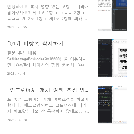
게 되는데요. 그런 일련의 과정 중 학생명
안녕하세요 혹시 영향 있는 조항도 따라서
단 엑셀파일을 아래한글 심사리스트로 만
잡아주나요? 제 1조 1항 : ㄱㄴㄷ 2항 :
드는 작업을 파이썬으로 처리하는 영상입
ㄹㄹㄹ 제 2조 1항 : 제1조 2항에 의해 ㅇ
니다. 편집과 설명이 다소 미흡하지만 전
ㅇ한다 에서 제1조 2항이 사라지면 제2조
반적인 프로세스를 이해하고 코드 위주로
2023. 4. 25.
1항 : 제1조1항에 의해 ㅇㅇ한다 로 자동
읽고 따라해보시면 크게 어렵지 않을 것이
으로 바뀌게도 가능한걸까요? 가능합니다.
라 생각됩니다. 종종 유용한 튜토리얼 영
아래처럼 누름틀을 매겨두고 간단한 함수
[QnA] 바탕쪽 삭제하기
상으로 찾아뵙겠습니다. 행복한 하루 되세
를 실행하면 의도하시는 액션을 구현할 수
요^^ 튜토리얼 영상 튜토리얼에 사용한 문
질문 주신 내용
있겠습니다. (엄밀히 말해, "실시간 완전
서자료
SetMessageBoxMode(0x10000) 을 이용하시
자동"은 아니에요ㅎㅎ) 예를 들어 아래와
면 [Yes/No] 케이스의 팝업 출현시 [Yes]
같은 문서가 있다고 가정합시다. 제3조제1
를 자동클릭해줍니다. 아래 영상을 참고해
항 안의 붉은색 숫자 두 개는 제2조제1항
2023. 4. 6.
주시기 바랍니다^^ SetMessageBoxMode 실
제2호를 참고하고 있는데요. 네 개의 붉은
행 후에는 꼭! 해당 설정을 초기화해주는
색 글자 안에 모두 누름틀이 매겨져 있습
코드(hwp.SetMessageBoxMode(0xf0000)를
[인프런QnA] 개체 여백 조정 방법
니다. 위에서부터 차례대로 "정의_src",
잊지 맙시다^^ 도움이 되었길 바랍니다.
"건축물_src", "정의_dst", "건축물
표 혹은 그림이든 개체 여백조정을 하고자
행복한 하루 되세요!
_dst"라는 누름틀을 임의로 매겨놓았..
합니다. 매크로정의하고 코드편집에 따라
서 해보았는데요 잘 동작하지 않네요..ㅠ
ㅠ 아래는 개체 바깥 여백조정을 위한 함
2023. 3. 30.
수를 만들어 본 예제입니다. 바깥 윗여백
만 조정하는 것으로 했습니다.