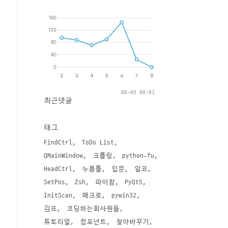
08-09 00:01
최근댓글
태그
FindCtrl
ToDo List
QMainWindow
크롤링
python-fu
HeadCtrl
누름틀
입문
일코
SetPos
Zsh
파이참
PyQt5
InitScan
매크로
pywin32
김프
코딩하는회사원들
튜토리얼
컴포넌트
찾아바꾸기