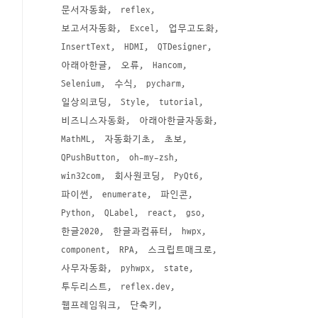
문서자동화
reflex
보고서자동화
Excel
업무고도화
InsertText
HDMI
QTDesigner
아래아한글
오류
Hancom
Selenium
수식
pycharm
일상의코딩
Style
tutorial
비즈니스자동화
아래아한글자동화
MathML
자동화기초
초보
QPushButton
oh-my-zsh
win32com
회사원코딩
PyQt6
파이썬
enumerate
파인콘
Python
QLabel
react
gso
한글2020
한글과컴퓨터
hwpx
component
RPA
스크립트매크로
사무자동화
pyhwpx
state
투두리스트
reflex.dev
웹프레임워크
단축키