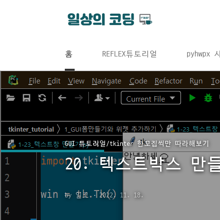
본문 바로가기
홈
REFLEX튜토리얼
pyhwpx
GUI 튜토리얼/tkinter 한꼬집씩만 따라해보기
20. 텍스트박스 만
by 일코
2022. 11. 18.