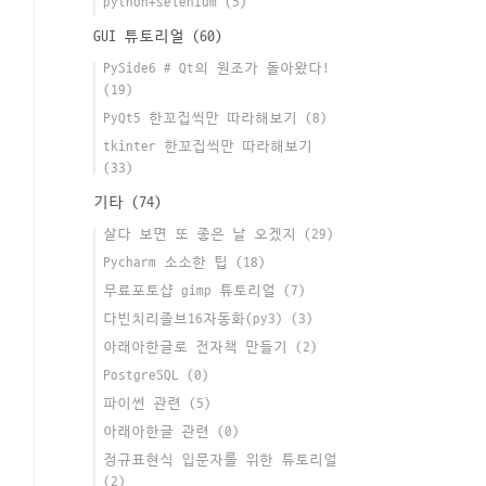
python+selenium
(5)
GUI 튜토리얼
(60)
PySide6 # Qt의 원조가 돌아왔다!
(19)
PyQt5 한꼬집씩만 따라해보기
(8)
tkinter 한꼬집씩만 따라해보기
(33)
기타
(74)
살다 보면 또 좋은 날 오겠지
(29)
Pycharm 소소한 팁
(18)
무료포토샵 gimp 튜토리얼
(7)
다빈치리졸브16자동화(py3)
(3)
아래아한글로 전자책 만들기
(2)
PostgreSQL
(0)
파이썬 관련
(5)
아래아한글 관련
(0)
정규표현식 입문자를 위한 튜토리얼
(2)