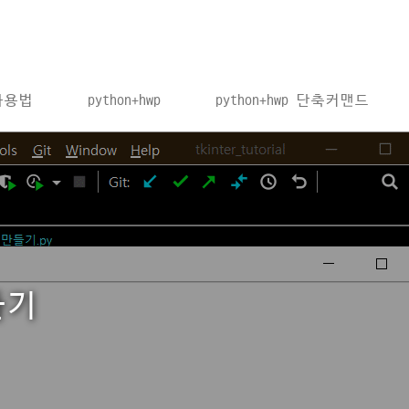
 사용법
python+hwp
python+hwp 단축커맨드
들기