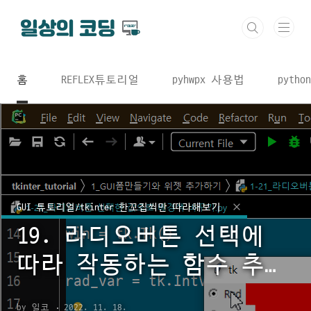
본문 바로가기
홈
REFLEX튜토리얼
pyhwpx 사용법
python
GUI 튜토리얼/tkinter 한꼬집씩만 따라해보기
19. 라디오버튼 선택에
따라 작동하는 함수 추가
하기
by 일코
2022. 11. 18.