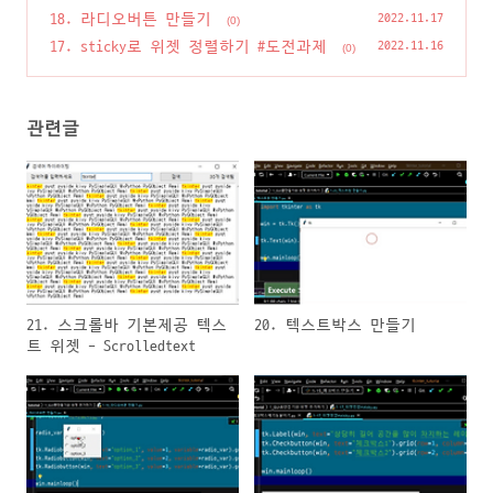
18. 라디오버튼 만들기
2022.11.17
(0)
17. sticky로 위젯 정렬하기 #도전과제
2022.11.16
(0)
관련글
21. 스크롤바 기본제공 텍스
20. 텍스트박스 만들기
트 위젯 - Scrolledtext