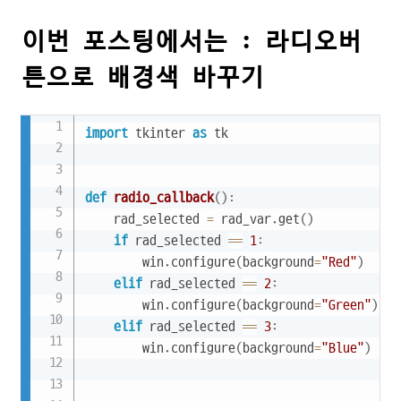
이번 포스팅에서는 : 라디오버
튼으로 배경색 바꾸기
Copy
import
 tkinter 
as
 tk

def
radio_callback
(
)
:
    rad_selected 
=
 rad_var
.
get
(
)
if
 rad_selected 
==
1
:
        win
.
configure
(
background
=
"Red"
)
elif
 rad_selected 
==
2
:
        win
.
configure
(
background
=
"Green"
)
elif
 rad_selected 
==
3
:
        win
.
configure
(
background
=
"Blue"
)