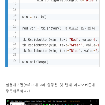
        win
.
configure
(
background
=
"Blue"
)
win 
=
 tk
.
Tk
(
)
rad_var 
=
 tk
.
IntVar
(
)
# 0으로 초기화됨
tk
.
Radiobutton
(
win
,
 text
=
"Red"
,
 value
=
0
,
 var
tk
.
Radiobutton
(
win
,
 text
=
"Green"
,
 value
=
1
,
 v
tk
.
Radiobutton
(
win
,
 text
=
"Blue"
,
 value
=
2
,
 va
win
.
mainloop
(
)
실행해보면(value에 0이 할당된 첫 번째 라디오버튼에
주목해주세요.)