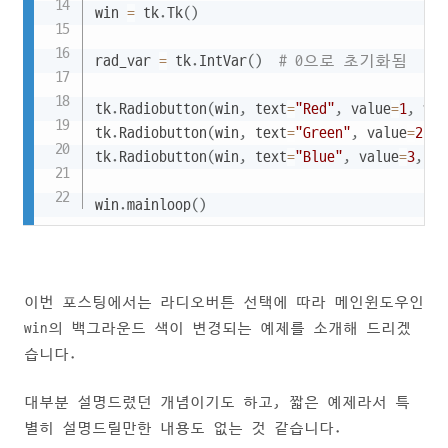
win 
=
 tk
.
Tk
(
)
rad_var 
=
 tk
.
IntVar
(
)
# 0으로 초기화됨
tk
.
Radiobutton
(
win
,
 text
=
"Red"
,
 value
=
1
,
 var
tk
.
Radiobutton
(
win
,
 text
=
"Green"
,
 value
=
2
,
 v
tk
.
Radiobutton
(
win
,
 text
=
"Blue"
,
 value
=
3
,
 va
win
.
mainloop
(
)
이번 포스팅에서는 라디오버튼 선택에 따라 메인윈도우인
win의 백그라운드 색이 변경되는 예제를 소개해 드리겠
습니다.
대부분 설명드렸던 개념이기도 하고, 짧은 예제라서 특
별히 설명드릴만한 내용도 없는 것 같습니다.