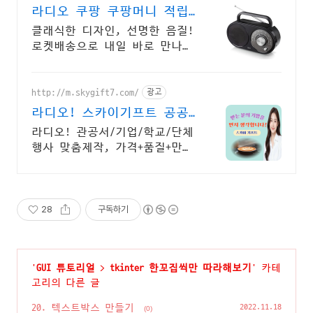
라디오 쿠팡 쿠팡머니 적립
혜택
클래식한 디자인, 선명한 음질!
로켓배송으로 내일 바로 만나보
세요. 다이얼 돌리는 아날로그
손맛! 밤에도 잡음 없이 편안히
즐기세요.
http://m.skygift7.com/
광고
라디오! 스카이기프트 공공
기관 우선구매 대상기업
라디오! 관공서/기업/학교/단체
행사 맞춤제작, 가격+품질+만족
도 Best/ 주문-인쇄-출고/ 가격
+품질+고객만족도 BEST/ 지금
바로 전화주세요!
28
구독하기
'
GUI 튜토리얼
>
tkinter 한꼬집씩만 따라해보기
' 카테
고리의 다른 글
20. 텍스트박스 만들기
2022.11.18
(0)