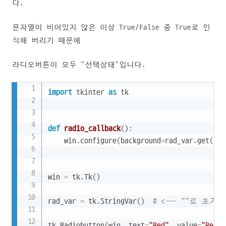
다.
문자열이 비어있지 않은 이상 True/False 중 True로 인
식해 버리기 때문에
라디오버튼이 모두 "선택상태"입니다.
Copy
import
 tkinter 
as
 tk

def
radio_callback
(
)
:
    win
.
configure
(
background
=
rad_var
.
get
(
)
)
win 
=
 tk
.
Tk
(
)
rad_var 
=
 tk
.
StringVar
(
)
# <--- ""로 초기
tk
.
Radiobutton
(
win
,
 text
=
"Red"
,
 value
=
"Red"
,