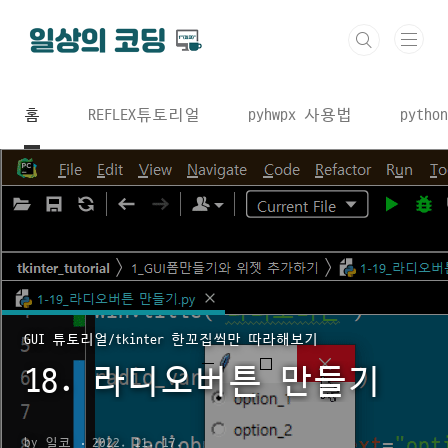
본문 바로가기
홈
REFLEX튜토리얼
pyhwpx 사용법
python
GUI 튜토리얼/tkinter 한꼬집씩만 따라해보기
18. 라디오버튼 만들기
by 일코
2022. 11. 17.