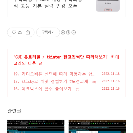
석 고등 기본 실력 인강 오픈
25
구독하기
'
GUI 튜토리얼
>
tkinter 한꼬집씩만 따라해보기
' 카테
고리의 다른 글
19. 라디오버튼 선택에 따라 작동하는 함
2022.11.18
수 추가하기
(0)
17. sticky로 위젯 정렬하기 #도전과제
2022.11.16
(0)
16. 체크박스에 함수 붙여보기
2022.11.16
(0)
관련글