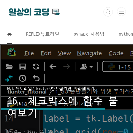
본문 바로가기
홈
REFLEX튜토리얼
pyhwpx 사용법
python
GUI 튜토리얼/tkinter 한꼬집씩만 따라해보기
16. 체크박스에 함수 붙
여보기
by 일코
2022. 11. 16.