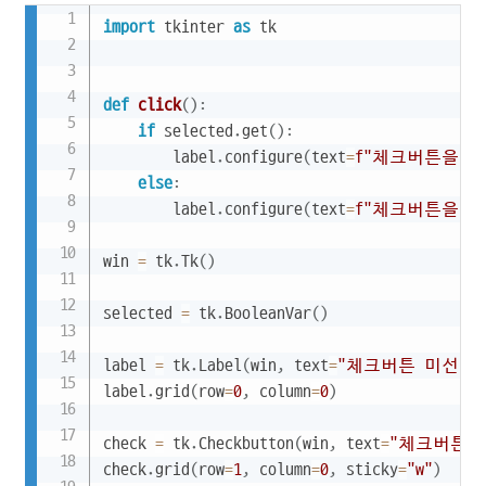
Copy
import
 tkinter 
as
 tk

def
click
(
)
:
if
 selected
.
get
(
)
:
        label
.
configure
(
text
=
f"체크버튼을 
else
:
        label
.
configure
(
text
=
f"체크버튼을 
win 
=
 tk
.
Tk
(
)
selected 
=
 tk
.
BooleanVar
(
)
label 
=
 tk
.
Label
(
win
,
 text
=
"체크버튼 미선택 
label
.
grid
(
row
=
0
,
 column
=
0
)
check 
=
 tk
.
Checkbutton
(
win
,
 text
=
"체크버튼"
,
check
.
grid
(
row
=
1
,
 column
=
0
,
 sticky
=
"w"
)