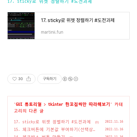
17. sticky로 위젯 정렬하기 #도전과제
17. sticky로 위젯 정렬하기 #도전과제
martinii.fun
30
구독하기
'
GUI 튜토리얼
>
tkinter 한꼬집씩만 따라해보기
' 카테
고리의 다른 글
17. sticky로 위젯 정렬하기 #도전과제
2022.11.16
(0)
15. 체크버튼에 기본값 부여하기(선택상
2022.11.16
태)
(0)
2022.11.16