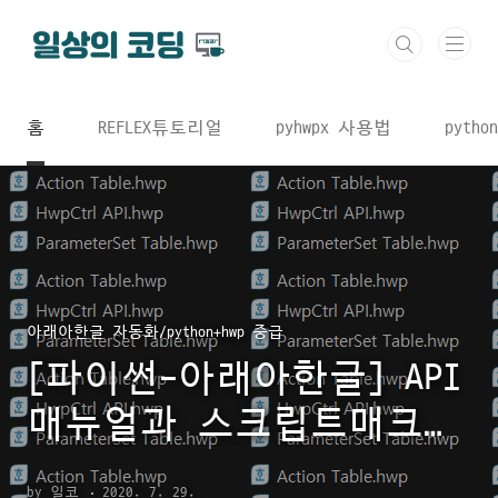
본문 바로가기
홈
REFLEX튜토리얼
pyhwpx 사용법
python
아래아한글 자동화/python+hwp 중급
[파이썬-아래아한글] API
매뉴얼과 스크립트매크로
가 다르다?
by 일코
2020. 7. 29.