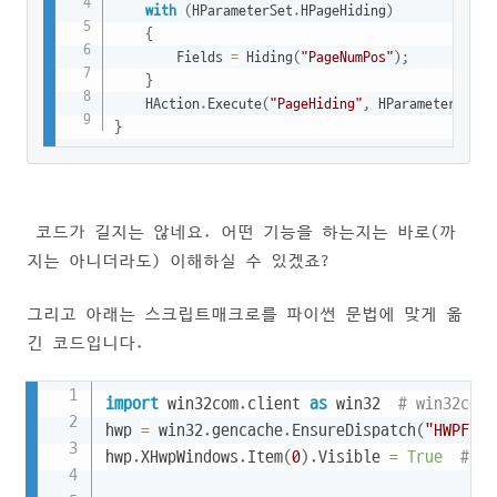
with
(
HParameterSet
.
HPageHiding
)
{
		Fields 
=
 Hiding
(
"PageNumPos"
)
;
}
	HAction
.
Execute
(
"PageHiding"
,
 HParameterSet
.
H
}
코드가 길지는 않네요. 어떤 기능을 하는지는 바로(까
지는 아니더라도) 이해하실 수 있겠죠?
그리고 아래는 스크립트매크로를 파이썬 문법에 맞게 옮
긴 코드입니다.
Copy
import
 win32com
.
client 
as
 win32  
# win32c
hwp 
=
 win32
.
gencache
.
EnsureDispatch
(
"HWPFram
hwp
.
XHwpWindows
.
Item
(
0
)
.
Visible 
=
True
# 