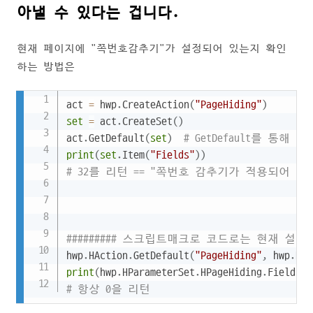
아낼 수 있다는 겁니다.
현재 페이지에 "쪽번호감추기"가 설정되어 있는지 확인
하는 방법은
Copy
act 
=
 hwp
.
CreateAction
(
"PageHiding"
)
set
=
 act
.
CreateSet
(
)
act
.
GetDefault
(
set
)
# GetDefault를 통해
print
(
set
.
Item
(
"Fields"
)
)
# 32를 리턴 == "쪽번호 감추기가 적용되어 있
######### 스크립트매크로 코드로는 현재 설정값을
hwp
.
HAction
.
GetDefault
(
"PageHiding"
,
 hwp
.
HPa
print
(
hwp
.
HParameterSet
.
HPageHiding
.
Fields
)
# 항상 0을 리턴