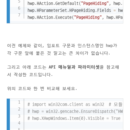
hwp
.
HAction
.
GetDefault
(
"PageHiding"
,
 hwp
.
HPa
hwp
.
HParameterSet
.
HPageHiding
.
Fields 
=
 hwp
.
H
hwp
.
HAction
.
Execute
(
"PageHiding"
,
 hwp
.
HParam
이전 예제와 같이, 임포트 구문과 인스턴스명인 hwp가
각 구문 앞에 붙은 것 말고는 큰 차이가 없습니다.
그리고 아래 코드는
API 매뉴얼과 파라미터셋
을 참고해
서 작성한 코드입니다.
위의 코드와 한 번 비교해 보세요.
Copy
# import win32com.client as win32  # 모듈
# hwp = win32.gencache.EnsureDispatch("HW
# hwp.XHwpWindows.Item(0).Visible = True