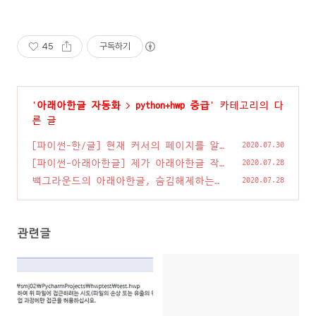
45
구독하기
'
아래아한글 자동화
>
python+hwp 중급
' 카테고리의 다
른 글
[파이썬-한/글] 현재 커서의 페이지를 알
2020.07.30
고 싶다?
(0)
[파이썬-아래아한글] 제가 아래아한글 작
2020.07.28
업을 자동화하는 요령은..
(8)
백그라운드의 아래아한글, 숨김해제하는
2020.07.28
방법(Visible)
(0)
관련글