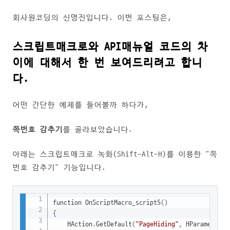
회사원코딩의 신명진입니다. 이번 포스팅은,
스크립트매크로와 API매뉴얼 코드의 차
이에 대해서 한 번 보여드리려고 합니
다.
어떤 간단한 예제를 들어볼까 하다가,
쪽번호 감추기
를 골라보았습니다.
아래는 스크립트매크로 녹화(Shift-Alt-H)를 이용한 "쪽
번호 감추기" 기능입니다.
Copy
function OnScriptMacro_script5
(
)
{
	HAction
.
GetDefault
(
"PageHiding"
,
 HParameterSe