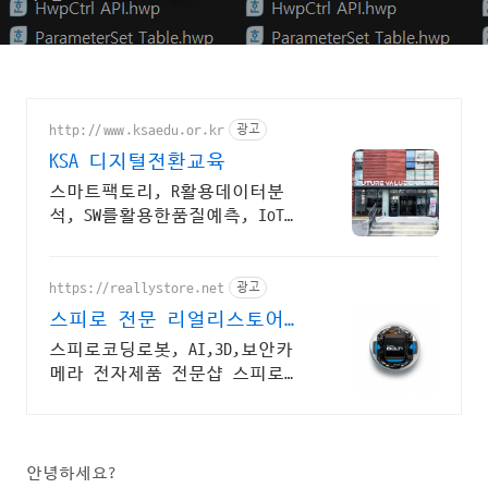
http://www.ksaedu.or.kr
광고
KSA 디지털전환교육
스마트팩토리, R활용데이터분
석, SW를활용한품질예측, IoT센
터기술, 파이썬활용
https://reallystore.net
광고
스피로 전문 리얼리스토어
코딩교육을 쉽고 재밌게
스피로코딩로봇, AI,3D,보안카
메라 전자제품 전문샵 스피로볼
트코딩로봇, 스피로볼트파워팩,
스피로미니등 스피로 전문몰
안녕하세요?