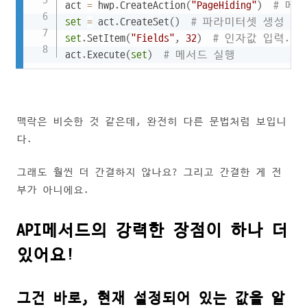
act 
=
 hwp
.
CreateAction
(
"PageHiding"
)
# 메
set
=
 act
.
CreateSet
(
)
# 파라미터셋 생성
set
.
SetItem
(
"Fields"
,
32
)
# 인자값 입력.  32 =
act
.
Execute
(
set
)
# 메서드 실행
맥락은 비슷한 것 같은데, 완전히 다른 문법처럼 보입니
다.
그래도 훨씬 더 간결하지 않나요? 그리고 간결한 게 전
부가 아니에요.
API메서드의 강력한 장점이 하나 더
있어요!
그건 바로, 현재 설정되어 있는 값을 알