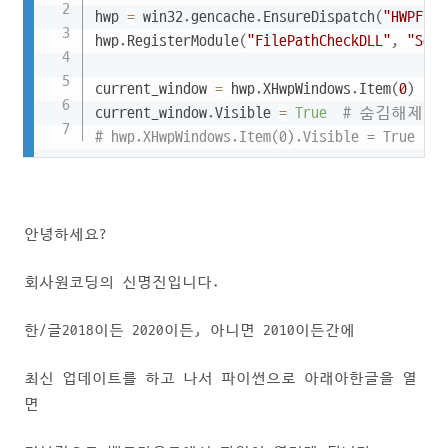
hwp 
=
 win32
.
gencache
.
EnsureDispatch
(
"HWPFram
hwp
.
RegisterModule
(
"FilePathCheckDLL"
,
"Secu
current_window 
=
 hwp
.
XHwpWindows
.
Item
(
0
)
current_window
.
Visible 
=
True
# 숨김해제하
# hwp.XHwpWindows.Item(0).Visible = Tr
안녕하세요?
회사원코딩의 신명진입니다.
한/글2018이든 2020이든, 아니면 2010이든간에
최신 업데이트를 하고 나서 파이썬으로 아래아한글을 열
면