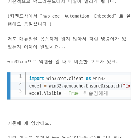
기본적으로 백그라운드에서 파일이 열리게 됩니다.
(커맨드창에서 "hwp.exe -Automation -Embedded" 로 실
행해도 동일합니다.)
저도 매뉴얼을 꼼꼼하게 읽지 않아서 저런 명령어가 있
었는지 이제야 알았네요...
win32com으로 엑셀을 열 때도 비슷한 코드가 있죠.
Copy
import
 win32com
.
client 
as
 win32

excel 
=
 win32
.
gencache
.
EnsureDispatch
(
"Excel
excel
.
Visible 
=
True
# 숨김해제
기존에 제 영상에도,