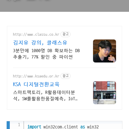
http://www.classu.co.kr
광고
김지유 강의, 클래스유
3분만에 1000명 DB 확보하는 DB
추출기, 77% 할인 중 파이썬
http://www.ksaedu.or.kr
광고
KSA 디지털전환교육
스마트팩토리, R활용데이터분
석, SW를활용한품질예측, IoT센
터기술, 파이썬활용
Copy
import
 win32com
.
client 
as
 win32
