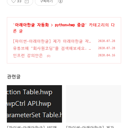
33
구독하기
'
아래아한글 자동화
>
python+hwp 중급
' 카테고리의 다
른 글
[파이썬-아래아한글] 제가 아래아한글 작
2020.07.28
업을 자동화하는 요령은..
(8)
유튜브에 "회사원코딩"을 검색해보세요.
2020.07.28
(0)
인프런 강의안은
2020.04.16
(0)
관련글
[파이썬-아래아한글] API매
[파이썬-아래아한글] 제가