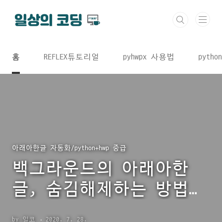
본문 바로가기
홈
REFLEX튜토리얼
pyhwpx 사용법
python
아래아한글 자동화/python+hwp 중급
백그라운드의 아래아한
글, 숨김해제하는 방법
(Visible)
by 일코
2020. 7. 28.