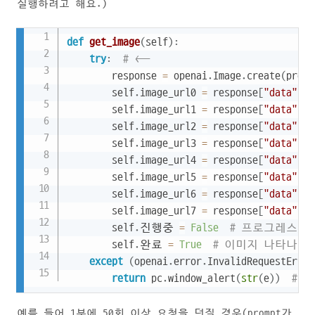
실행하려고 해요.)
Copy
def
get_image
(
self
)
:
try
:
# <--
        response 
=
 openai
.
Image
.
create
(
promp
        self
.
image_url0 
=
 response
[
"data"
]
[
0
        self
.
image_url1 
=
 response
[
"data"
]
[
1
        self
.
image_url2 
=
 response
[
"data"
]
[
2
        self
.
image_url3 
=
 response
[
"data"
]
[
3
        self
.
image_url4 
=
 response
[
"data"
]
[
4
        self
.
image_url5 
=
 response
[
"data"
]
[
5
        self
.
image_url6 
=
 response
[
"data"
]
[
6
        self
.
image_url7 
=
 response
[
"data"
]
[
7
        self
.
진행중 
=
False
# 프로그레스바
        self
.
완료 
=
True
# 이미지 나타나게!
except
(
openai
.
error
.
InvalidRequestError
return
 pc
.
window_alert
(
str
(
e
)
)
# <-
예를 들어 1분에 50회 이상 요청을 던질 경우(prompt가