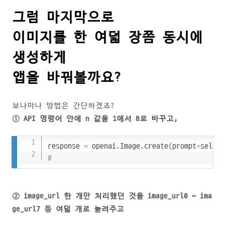
그럼 마지막으로
이미지를 한 여덟 장쯤 동시에
생성하게
앱을 바꿔볼까요?
보나마나 방법은 간단하겠죠?
① API 명령어 안에 n 값을 1에서 8로 바꾸고,
Copy
response 
=
 openai
.
Image
.
create
(
prompt
=
self
.
p
#                                           
② image_url 한 개만 처리했던 것을 image_url0 ~ ima
ge_url7 등 여덟 개로 늘려주고