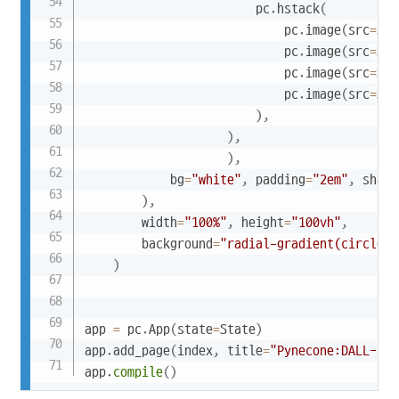
                        pc
.
hstack
(
                            pc
.
image
(
src
=
Sta
                            pc
.
image
(
src
=
Sta
                            pc
.
image
(
src
=
Sta
                            pc
.
image
(
src
=
Sta
)
,
)
,
)
,
            bg
=
"white"
,
 padding
=
"2em"
,
 shado
)
,
        width
=
"100%"
,
 height
=
"100vh"
,
        background
=
"radial-gradient(circle a
)
app 
=
 pc
.
App
(
state
=
State
)
app
.
add_page
(
index
,
 title
=
"Pynecone:DALL-E"
)
app
.
compile
(
)