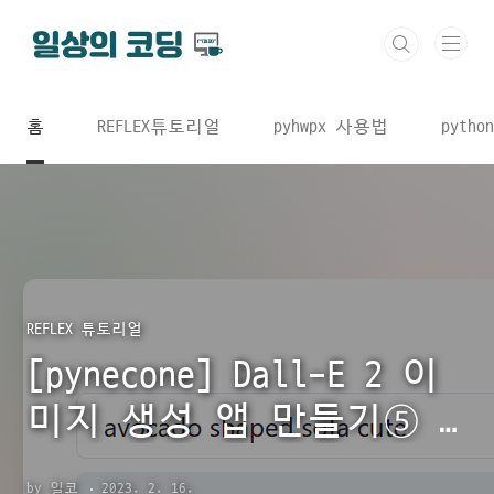
본문 바로가기
홈
REFLEX튜토리얼
pyhwpx 사용법
python
REFLEX 튜토리얼
[pynecone] Dall-E 2 이
미지 생성 앱 만들기⑤ #
마치며
by 일코
2023. 2. 16.