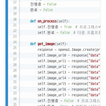
    진행중 
=
False
    완료 
=
False
def
on_process
(
self
)
:
        self
.
진행중 
=
True
# 프로그레스바 
        self
.
완료 
=
False
# 다음 프롬프트 
def
get_image
(
self
)
:
        response 
=
 openai
.
Image
.
create
(
promp
        self
.
image_url0 
=
 response
[
"data"
]
[
0
        self
.
image_url1 
=
 response
[
"data"
]
[
1
        self
.
image_url2 
=
 response
[
"data"
]
[
2
        self
.
image_url3 
=
 response
[
"data"
]
[
3
        self
.
image_url4 
=
 response
[
"data"
]
[
4
        self
.
image_url5 
=
 response
[
"data"
]
[
5
        self
.
image_url6 
=
 response
[
"data"
]
[
6
        self
.
image_url7 
=
 response
[
"data"
]
[
7
        self
.
진행중 
=
False
# 프로그레스바