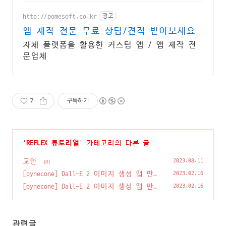
http://pomesoft.co.kr
광고
앱 제작 전문 무료 상담/견적 받아보세요
자체 플랫폼을 활용한 커스텀 앱 / 앱 제작 전
문업체
7
구독하기
'
REFLEX 튜토리얼
' 카테고리의 다른 글
교안
2023.08.11
(0)
[pynecone] Dall-E 2 이미지 생성 앱 만들
2023.02.16
기④ #State
(1)
[pynecone] Dall-E 2 이미지 생성 앱 만들
2023.02.16
기③ #컴포넌트
(0)
관련글