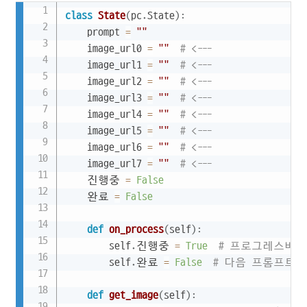
Copy
class
State
(
pc
.
State
)
:
    prompt 
=
""
    image_url0 
=
""
# <---
    image_url1 
=
""
# <---
    image_url2 
=
""
# <---
    image_url3 
=
""
# <---
    image_url4 
=
""
# <---
    image_url5 
=
""
# <---
    image_url6 
=
""
# <---
    image_url7 
=
""
# <---
    진행중 
=
False
    완료 
=
False
def
on_process
(
self
)
:
        self
.
진행중 
=
True
# 프로그레스바 
        self
.
완료 
=
False
# 다음 프롬프트 
def
get_image
(
self
)
: