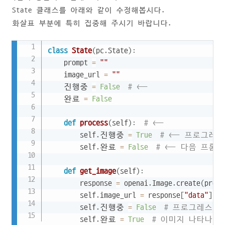
State 클래스를 아래와 같이 수정해봅시다.
화살표 부분에 특히 집중해 주시기 바랍니다.
Copy
class
State
(
pc
.
State
)
:
    prompt 
=
""
    image_url 
=
""
    진행중 
=
False
# <--
    완료 
=
False
def
process
(
self
)
:
# <--
        self
.
진행중 
=
True
# <-- 프로그레
        self
.
완료 
=
False
# <-- 다음 프
def
get_image
(
self
)
:
        response 
=
 openai
.
Image
.
create
(
promp
        self
.
image_url 
=
 response
[
"data"
]
[
0
]
        self
.
진행중 
=
False
# 프로그레스바 사
        self
.
완료 
=
True
# 이미지 나타나게!