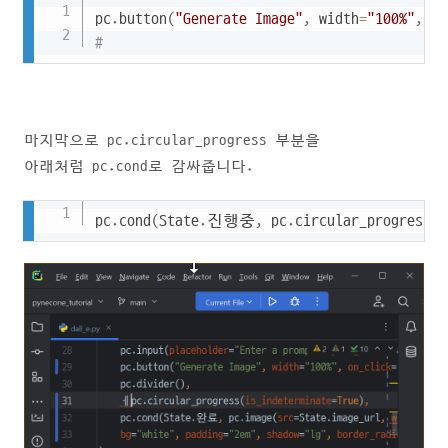
Copy
pc
.
button
(
"Generate Image"
,
 width
=
"100%"
,
 on
#                                           
마지막으로 pc.circular_progress 부분을
아래처럼 pc.cond로 감싸줍니다.
Copy
pc
.
cond
(
State
.
진행중
,
 pc
.
circular_progress
(
i