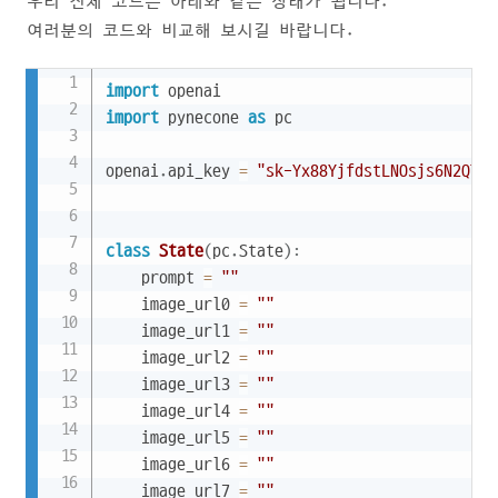
우리 전체 코드는 아래와 같은 상태가 됩니다.
여러분의 코드와 비교해 보시길 바랍니다.
Copy
import
import
 pynecone 
as
 pc

openai
.
api_key 
=
"sk-Yx88YjfdstLNOsjs6N2QT3B
class
State
(
pc
.
State
)
:
    prompt 
=
""
    image_url0 
=
""
    image_url1 
=
""
    image_url2 
=
""
    image_url3 
=
""
    image_url4 
=
""
    image_url5 
=
""
    image_url6 
=
""
    image_url7 
=
""