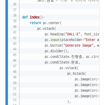
        self
.
완료 
=
True
# 이미지 나타나게!
def
index
(
)
:
return
 pc
.
center
(
        pc
.
vstack
(
            pc
.
heading
(
"DALL-E"
,
 font_size
=
"
            pc
.
input
(
placeholder
=
"Enter a pr
            pc
.
button
(
"Generate Image"
,
 widt
            pc
.
divider
(
)
,
            pc
.
cond
(
State
.
진행중
,
 pc
.
circula
            pc
.
cond
(
State
.
완료
,
                    pc
.
vstack
(
                        pc
.
hstack
(
                            pc
.
image
(
src
=
Sta
                            pc
.
image
(
src
=
Sta
                            pc
.
image
(
src
=
Sta
                            pc
.
image
(
src
=
Sta
)
,