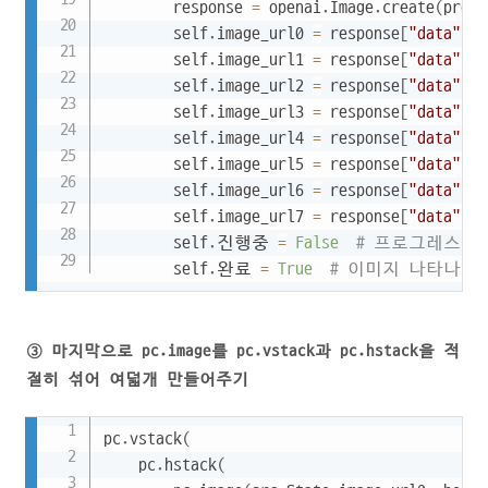
        response 
=
 openai
.
Image
.
create
(
promp
        self
.
image_url0 
=
 response
[
"data"
]
[
0
        self
.
image_url1 
=
 response
[
"data"
]
[
1
        self
.
image_url2 
=
 response
[
"data"
]
[
2
        self
.
image_url3 
=
 response
[
"data"
]
[
3
        self
.
image_url4 
=
 response
[
"data"
]
[
4
        self
.
image_url5 
=
 response
[
"data"
]
[
5
        self
.
image_url6 
=
 response
[
"data"
]
[
6
        self
.
image_url7 
=
 response
[
"data"
]
[
7
        self
.
진행중 
=
False
# 프로그레스바
        self
.
완료 
=
True
# 이미지 나타나게!
③ 마지막으로 pc.image를 pc.vstack과 pc.hstack을 적
절히 섞어 여덟개 만들어주기
Copy
pc
.
vstack
(
    pc
.
hstack
(