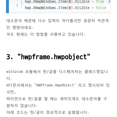
hwp
.
XHwpWindows
.
Item
(
0
)
.
Visible 
=
True
# 
hwp
.
XHwpWindows
.
Item
(
0
)
.
Visible 
=
False
# 
대소문자 때문에 다소 입력이 까다롭지만 굉장히 직관적
인 명령어네요.
저도 현재는 이 방법을 사용하고 있습니다.
3. "hwpframe.hwpobject"
win32com 모듈에서 한/글을 디스패치하는 클래스명입니
다.
API문서에서는 "HWPFrame.HwpObject" 라고 명시되어 있
지만,
파이썬으로 한/글을 열 때는 재미있게도 대소문자를 구
분하지 않습니다.
아래 코드는 한/글이 정상적으로 실행됩니다.