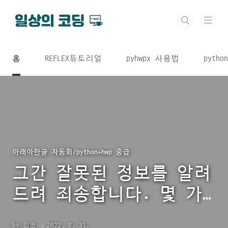
본문 바로가기
홈
REFLEX튜토리얼
pyhwpx 사용법
python
아래아한글 자동화/python+hwp 중급
그간 잘못된 정보를 알려
드려 죄송합니다. 몇 가
지 오류 정정
by 일코
2022. 8. 31.