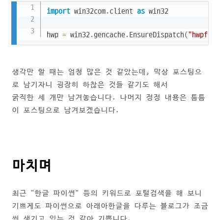
Copy
import
 win32com
.
client 
as
 win32

hwp 
=
 win32
.
gencache
.
EnsureDispatch
(
"hwpfram
생각만 할 때는 엄청 많은 것 같았는데, 막상 포스팅으
로 남기자니 굉장히 하찮은 것들 같기도 해서
굵직한 세 개만 남겨놓습니다. 나머지 정정 내용은 틈틈
이 포스팅으로 남겨보겠습니다.
마치며
최근 "한글 파이썬" 등의 키워드로 포털검색을 해 보니
기쁘게도 파이썬으로 아래아한글을 다루는 블로그가 조금
씩 생기고 있는 것 같아 기쁩니다.