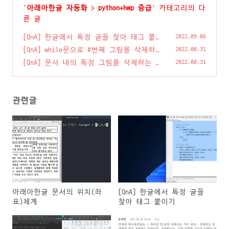
'
아래아한글 자동화
>
python+hwp 중급
' 카테고리의 다
른 글
[QnA] 한글에서 특정 글꼴 찾아 태그 붙이
2022.09.06
기
(0)
[QnA] while문으로 #번째 그림을 삭제하는
2022.08.31
방법
(0)
[QnA] 문서 내의 특정 그림을 삭제하는 방
2022.08.31
법(누름틀)
(0)
관련글
아래아한글 문서의 위치(좌
[QnA] 한글에서 특정 글꼴
표)체계
찾아 태그 붙이기