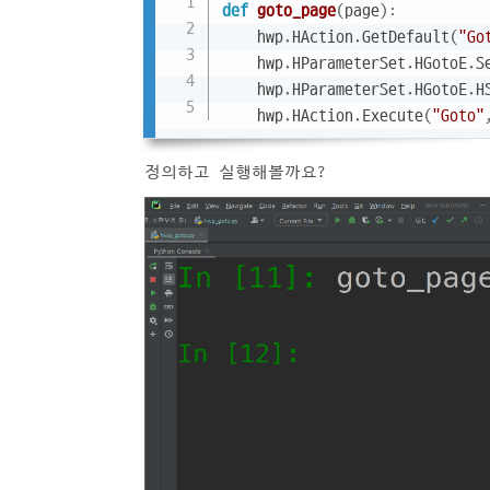
def
goto_page
(
page
)
:
    hwp
.
HAction
.
GetDefault
(
"Go
    hwp
.
HParameterSet
.
HGotoE
.
S
    hwp
.
HParameterSet
.
HGotoE
.
H
    hwp
.
HAction
.
Execute
(
"Goto"
정의하고 실행해볼까요?