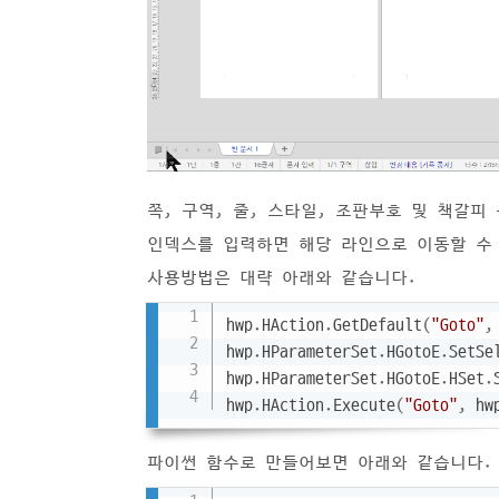
쪽, 구역, 줄, 스타일, 조판부호 및 책갈피
인덱스를 입력하면 해당 라인으로 이동할 수
사용방법은 대략 아래와 같습니다.
hwp
.
HAction
.
GetDefault
(
"Goto"
,
hwp
.
HParameterSet
.
HGotoE
.
SetSe
hwp
.
HParameterSet
.
HGotoE
.
HSet
.
hwp
.
HAction
.
Execute
(
"Goto"
,
 hw
파이썬 함수로 만들어보면 아래와 같습니다.