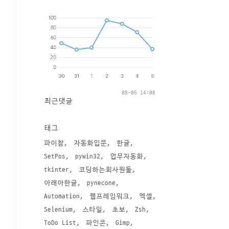
08-06 14:08
최근댓글
태그
파이참
자동화입문
한글
SetPos
pywin32
업무자동화
tkinter
코딩하는회사원들
아래아한글
pynecone
Automation
웹프레임워크
엑셀
Selenium
스타일
초보
Zsh
ToDo List
파인콘
Gimp