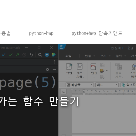
 사용법
python+hwp
python+hwp 단축커맨드
가는 함수 만들기