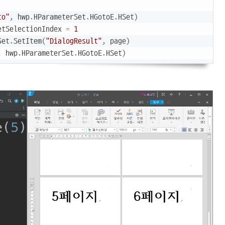
Copy
to"
,
 hwp
.
HParameterSet
.
HGotoE
.
HSet
)
etSelectionIndex 
=
1
Set
.
SetItem
(
"DialogResult"
,
 page
)
,
 hwp
.
HParameterSet
.
HGotoE
.
HSet
)