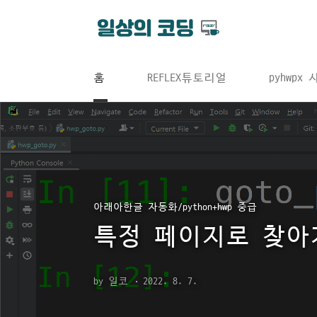
본문 바로가기
홈
REFLEX튜토리얼
pyhwpx
아래아한글 자동화/python+hwp 중급
특정 페이지로 찾아
by 일코
2022. 8. 7.