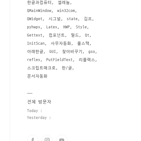
한글과컴퓨터
셀레늄
QMainWindow
win32com
QWidget
시그널
state
김프
pyhwpx
Latex
HWP
Style
Gettext
컴포넌트
필드
Qt
InitScan
사무자동화
풀스택
아래한글
GUI
찾아바꾸기
gso
reflex
PutFieldText
리플렉스
스크립트매크로
한/글
문서자동화
전체 방문자
Today :
Yesterday :