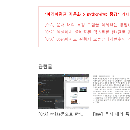
'
아래아한글 자동화
>
python+hwp 중급
' 카
[QnA] 문서 내의 특정 그림을 삭제하는 방법
[QnA] 엑셀에서 줄바꿈된 텍스트를 한/글로
[QnA] Open메서드 실행시 오류:"매개변수
관련글
[QnA] while문으로 #번째 그림을 삭제하는 방법