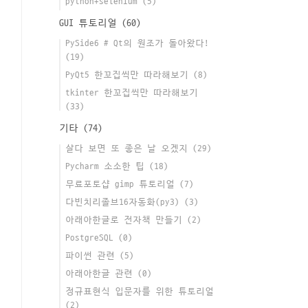
python+selenium
(5)
GUI 튜토리얼
(60)
PySide6 # Qt의 원조가 돌아왔다!
(19)
PyQt5 한꼬집씩만 따라해보기
(8)
tkinter 한꼬집씩만 따라해보기
(33)
기타
(74)
살다 보면 또 좋은 날 오겠지
(29)
Pycharm 소소한 팁
(18)
무료포토샵 gimp 튜토리얼
(7)
다빈치리졸브16자동화(py3)
(3)
아래아한글로 전자책 만들기
(2)
PostgreSQL
(0)
파이썬 관련
(5)
아래아한글 관련
(0)
정규표현식 입문자를 위한 튜토리얼
(2)