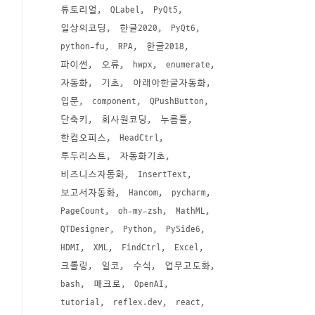
튜토리얼
QLabel
PyQt5
일상의코딩
한글2020
PyQt6
python-fu
RPA
한글2018
파이썬
오류
hwpx
enumerate
자동화
기초
아래아한글자동화
입문
component
QPushButton
단축키
회사원코딩
누름틀
한컴오피스
HeadCtrl
투두리스트
자동화기초
비즈니스자동화
InsertText
보고서자동화
Hancom
pycharm
PageCount
oh-my-zsh
MathML
QTDesigner
Python
PySide6
HDMI
XML
FindCtrl
Excel
크롤링
일코
수식
업무고도화
bash
매크로
OpenAI
tutorial
reflex.dev
react