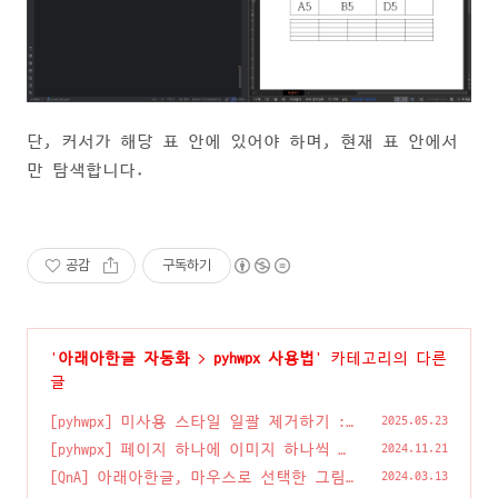
단, 커서가 해당 표 안에 있어야 하며, 현재 표 안에서
만 탐색합니다.
공감
구독하기
'
아래아한글 자동화
>
pyhwpx 사용법
' 카테고리의 다른
글
[pyhwpx] 미사용 스타일 일괄 제거하기 :
2025.05.23
remove_unused_styles
(0)
[pyhwpx] 페이지 하나에 이미지 하나씩 수
2024.11.21
백장 삽입해야 할 때...
(1)
[QnA] 아래아한글, 마우스로 선택한 그림
2024.03.13