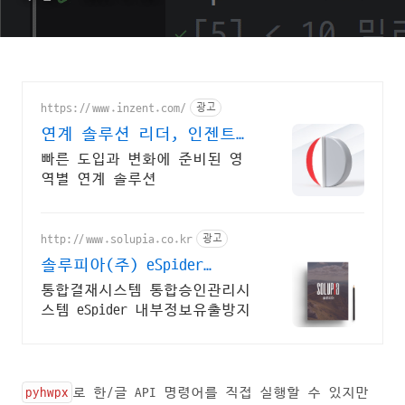
https://www.inzent.com/
광고
연계 솔루션 리더, 인젠트
대내/외 채널 맞춤형 연계
빠른 도입과 변화에 준비된 영
역별 연계 솔루션
http://www.solupia.co.kr
광고
솔루피아(주) eSpider
ESPIDER,API
통합결재시스템 통합승인관리시
스템 eSpider 내부정보유출방지
pyhwpx
로 한/글 API 명령어를 직접 실행할 수 있지만