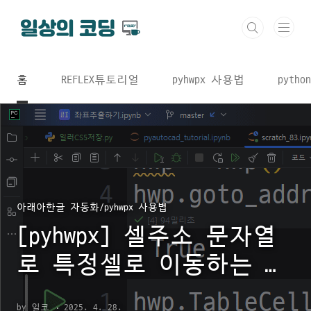
본문 바로가기
홈
REFLEX튜토리얼
pyhwpx 사용법
python
아래아한글 자동화/pyhwpx 사용법
[pyhwpx] 셀주소 문자열
로 특정셀로 이동하는 방
법 : hwp.goto_addr
by 일코
2025. 4. 28.