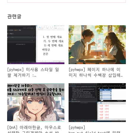
개체만 속성 바꾸기
(0)
관련글
[pyhwpx] 미사용 스타일 일
[pyhwpx] 페이지 하나에 이
괄 제거하기 :
미지 하나씩 수백장 삽입해
remove_unused_styles
야 할 때...
[QnA] 아래아한글, 마우스로
[pyhwpx]