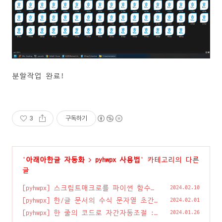
분할작업 완료!
3
구독하기
'
아래아한글 자동화
>
pyhwpx 사용법
' 카테고리의 다른
글
[pyhwpx] 스크립트매크로를 파이썬 함수로
2024.02.10
바꿔주는 hwp.clipboard_to_pyfunc
(0)
[pyhwpx] 한/글 문서의 수식 문자열 초간
2024.02.01
단 추출하기
(0)
[pyhwpx] 한 줄의 코드로 자간자동조절 :
2024.01.26