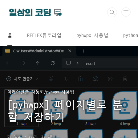
본문 바로가기
홈
REFLEX튜토리얼
pyhwpx 사용법
python
아래아한글 자동화/pyhwpx 사용법
[pyhwpx] 페이지별로 분
할 저장하기
by 일코
2024. 2. 10.