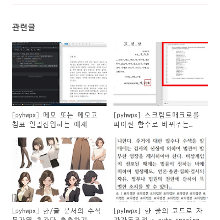
auto_spacing
(1)
관련글
[pyhwpx] 메모 또는 메모고
[pyhwpx] 스크립트매크로를
침표 일괄삽입하는 예제
파이썬 함수로 바꿔주는
hwp.clipboard_to_pyfunc
[pyhwpx] 한/글 문서의 수식
[pyhwpx] 한 줄의 코드로 자