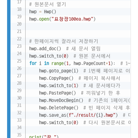
# 원본문서 열기
hwp 
=
 Hwp
(
)
hwp
.
open
(
"표창장100ea.hwp"
)
# 한페이지씩 잘라서 저장하기
hwp
.
add_doc
(
)
# 새 문서 열림
hwp
.
switch_to
(
0
)
# 원본 문서에서
for
 i 
in
range
(
1
,
 hwp
.
PageCount
+
1
)
:
# 1~1
    hwp
.
goto_page
(
i
)
# i번째 페이지로 이동
    hwp
.
CopyPage
(
)
# 페이지 복사해서
    hwp
.
switch_to
(
1
)
# 새 문서에다가
    hwp
.
PastePage
(
)
# 끼워넣기 한 후
    hwp
.
MoveDocBegin
(
)
# 기존의 1페이지(빈
    hwp
.
DeletePage
(
)
# 빈 페이지 삭제 후
    hwp
.
save_as
(
f"./result/
{
i
}
.hwp"
)
# 다
    hwp
.
switch_to
(
0
)
# 다시 원본문서로 이동
print
(
"끝."
)