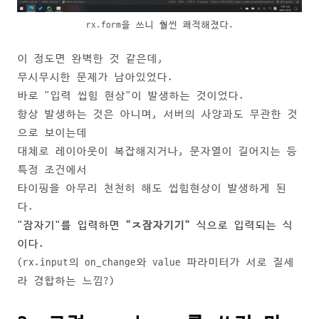
rx.form을 쓰니 훨씬 쾌적해졌다.
이 정도면 완벽한 것 같은데,
무시무시한 문제가 남아있었다.
바로 "입력 씹힘 현상"이 발생하는 것이었다.
항상 발생하는 것은 아니며, 서버의 사양과도 무관한 것
으로 보이는데
대체로 레이아웃이 복잡해지거나, 문자열이 길어지는 등
특정 조건에서
타이핑을 아무리 천천히 해도 씹힘현상이 발생하게 된
다.
"잠자기"를 입력하면
"ㅈ잠자기기"
식으로 입력되는 식
이다.
(rx.input의 on_change와 value 파라미터가 서로 질세
라 경합하는 느낌?)