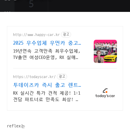
http://www.happy-car.kr
광고
2025 우수업체 우먼카 중고
차는 최우수모범업체에서!
19년연속 고객만족 최우수업체,
TV출연 여성CEO운영, RX 실매물
5만대 2009~2024년 우수 고객만
족 업체! 네티즌 선정 최우수
홈페이지!
https://todayscar.kr/
광고
투데이즈카 즉시 출고 렌트
카 신차 장기렌트 특가
RX 실시간 특가 견적 제공! 1:1
전담 파트너로 만족도 최상! 전
문가의 1:1 맞춤 컨설팅으로 합
리적으로 장기렌트/리스를 이용
해 보세요!
reflex는