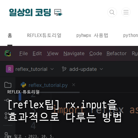
본문 바로가기
홈
REFLEX튜토리얼
pyhwpx 사용법
python
REFLEX 튜토리얼
[reflex팁] rx.input을
효과적으로 다루는 방법
by 일코
2023. 10. 5.