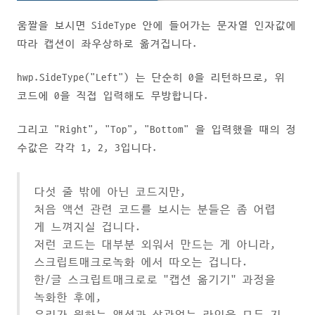
움짤을 보시면 SideType 안에 들어가는 문자열 인자값에
따라 캡션이 좌우상하로 옮겨집니다.
hwp.SideType("Left") 는 단순히 0을 리턴하므로, 위
코드에 0을 직접 입력해도 무방합니다.
그리고 "Right", "Top", "Bottom" 을 입력했을 때의 정
수값은 각각 1, 2, 3입니다.
다섯 줄 밖에 아닌 코드지만,
처음 액션 관련 코드를 보시는 분들은 좀 어렵
게 느껴지실 겁니다.
저런 코드는 대부분 외워서 만드는 게 아니라,
스크립트매크로녹화 에서 따오는 겁니다.
한/글 스크립트매크로로 "캡션 옮기기" 과정을
녹화한 후에,