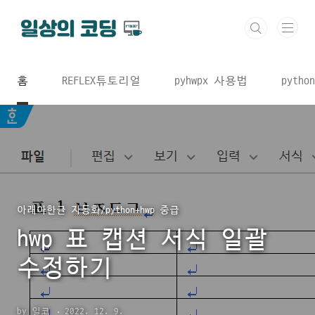
본문 바로가기
홈
REFLEX튜토리얼
pyhwpx 사용법
python
아래아한글 자동화/python+hwp 중급
hwp 표 캡션 서식 일괄
수정하기
by 일코
2022. 12. 9.