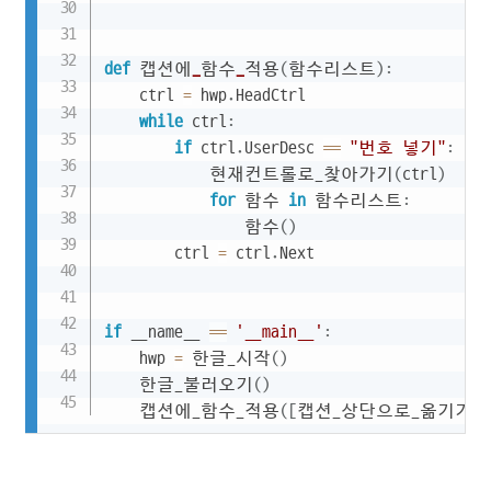
def
 캡션에
_
함수
_
적용
(
함수리스트
)
:
    ctrl 
=
 hwp
.
HeadCtrl

while
 ctrl
:
if
 ctrl
.
UserDesc 
==
"번호 넣기"
:
            현재컨트롤로_찾아가기
(
ctrl
)
for
 함수 
in
 함수리스트
:
                함수
(
)
        ctrl 
=
 ctrl
.
Next

if
 __name__ 
==
'__main__'
:
    hwp 
=
 한글_시작
(
)
    한글_불러오기
(
)
    캡션에_함수_적용
(
[
캡션_상단으로_옮기기
,