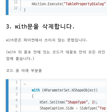
	HAction
.
Execute
(
"TablePropertyDialog"
,
 H
}
3. with문을 삭제합니다.
with문은 파이썬에서 쓰이지 않는 문법입니다.
(with 뒤 괄호 안에 있는 코드가 대괄호 안의 모든 라인
앞에 붙습니다.)
코드 중 아래 부분을
Copy
~
with
(
HParameterSet
.
HShapeObject
)
{
		HSet
.
SetItem
(
"ShapeType"
,
3
)
;
		ShapeCaption
.
Side 
=
 SideType
(
"Top"
)
;