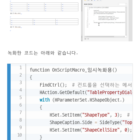
녹화한 코드는 아래와 같습니다.
Copy
function OnScriptMacro_임시녹화용
(
)
{
	FindCtrl
(
)
;
# 컨트롤을 선택하는 메서드.
	HAction
.
GetDefault
(
"TablePropertyDialog"
with
(
HParameterSet
.
HShapeObject
.
)
{
		HSet
.
SetItem
(
"ShapeType"
,
3
)
;
# 표
		ShapeCaption
.
Side 
=
 SideType
(
"Top"
)
;
		HSet
.
SetItem
(
"ShapeCellSize"
,
0
)
;
}