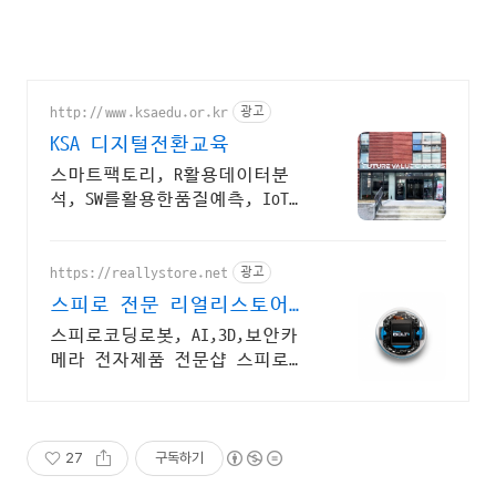
http://www.ksaedu.or.kr
광고
KSA 디지털전환교육
스마트팩토리, R활용데이터분
석, SW를활용한품질예측, IoT센
터기술, 파이썬활용
https://reallystore.net
광고
스피로 전문 리얼리스토어
코딩교육을 쉽고 재밌게
스피로코딩로봇, AI,3D,보안카
메라 전자제품 전문샵 스피로볼
트코딩로봇, 스피로볼트파워팩,
스피로미니등 스피로 전문몰
27
구독하기