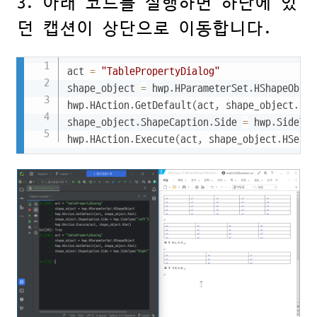
3. 아래 코드를 실행하면 하단에 있
던 캡션이 상단으로 이동합니다.
Copy
act 
=
"TablePropertyDialog"
shape_object 
=
 hwp
.
HParameterSet
.
HShapeObject
hwp
.
HAction
.
GetDefault
(
act
,
 shape_object
.
HSe
shape_object
.
ShapeCaption
.
Side 
=
 hwp
.
SideTyp
hwp
.
HAction
.
Execute
(
act
,
 shape_object
.
HSet
)