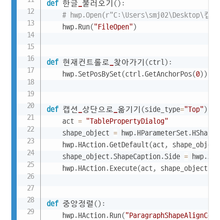
def
 한글
_
불러오기
(
)
:
# hwp.Open(r"C:\Users\smj02\Desktop\캡션
    hwp
.
Run
(
"FileOpen"
)
def
 현재컨트롤로
_
찾아가기
(
ctrl
)
:
    hwp
.
SetPosBySet
(
ctrl
.
GetAnchorPos
(
0
)
)
def
 캡션
_
상단으로
_
옮기기
(
side_type
=
"Top"
)
:
    act 
=
"TablePropertyDialog"
    shape_object 
=
 hwp
.
HParameterSet
.
HShapeO
    hwp
.
HAction
.
GetDefault
(
act
,
 shape_object
    shape_object
.
ShapeCaption
.
Side 
=
 hwp
.
Sid
    hwp
.
HAction
.
Execute
(
act
,
 shape_object
.
HS
def
 중앙정렬
(
)
:
    hwp
.
HAction
.
Run
(
"ParagraphShapeAlignCent