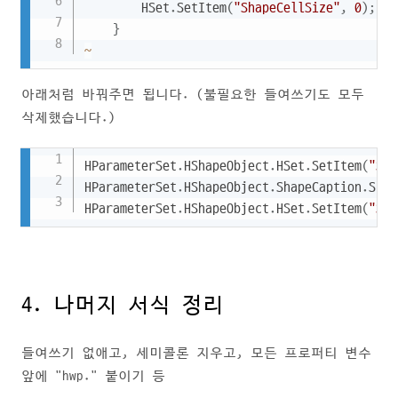
		HSet
.
SetItem
(
"ShapeCellSize"
,
0
)
;
}
~
아래처럼 바꿔주면 됩니다. (불필요한 들여쓰기도 모두
삭제했습니다.)
Copy
HParameterSet
.
HShapeObject
.
HSet
.
SetItem
(
"Sha
HParameterSet
.
HShapeObject
.
ShapeCaption
.
Side
HParameterSet
.
HShapeObject
.
HSet
.
SetItem
(
"Sha
4. 나머지 서식 정리
들여쓰기 없애고, 세미콜론 지우고, 모든 프로퍼티 변수
앞에 "hwp." 붙이기 등