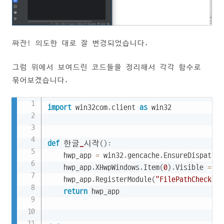
짜잔! 의도한 대로 잘 변경되었습니다.
그럼 위에서 보여드린 코드들을 정리해서 각각 함수로
묶어보겠습니다.
Copy
import
 win32com
.
client 
as
 win32

def
 한글
_
시작
(
)
:
    hwp_app 
=
 win32
.
gencache
.
EnsureDispatch
(
    hwp_app
.
XHwpWindows
.
Item
(
0
)
.
Visible 
=
Tr
    hwp_app
.
RegisterModule
(
"FilePathCheckDLL
return
 hwp_app
