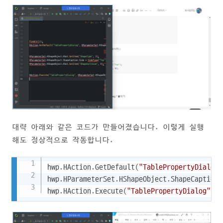
대략 아래와 같은 코드가 만들어졌습니다. 이렇게 실행
해도 정상적으로 작동합니다.
Copy
hwp
.
HAction
.
GetDefault
(
"TablePropertyDialog"
hwp
.
HParameterSet
.
HShapeObject
.
ShapeCaption
.
hwp
.
HAction
.
Execute
(
"TablePropertyDialog"
,
 h