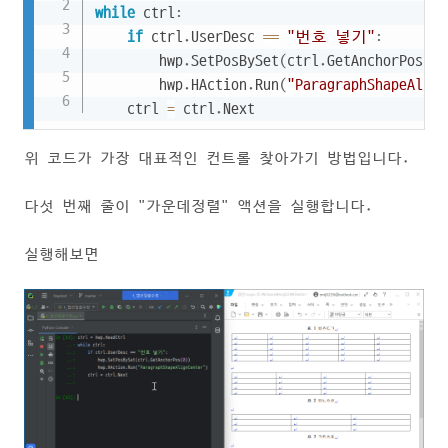
while
 ctrl
:
if
 ctrl
.
UserDesc 
==
"번호 넣기"
:
        hwp
.
SetPosBySet
(
ctrl
.
GetAnchorPos
(
0
)
        hwp
.
HAction
.
Run
(
"ParagraphShapeAlign
    ctrl 
=
 ctrl
.
Next
위 코드가 가장 대표적인 컨트롤 찾아가기 방법입니다.
다섯 번째 줄이 "가운데정렬" 액션을 실행합니다.
실행해보면