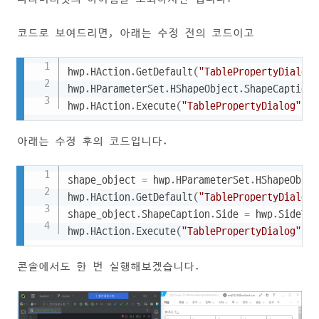
코드로 보여드리면, 아래는 수정 전의 코드이고
Copy
hwp
.
HAction
.
GetDefault
(
"TablePropertyDialog"
hwp
.
HParameterSet
.
HShapeObject
.
ShapeCaption
.
hwp
.
HAction
.
Execute
(
"TablePropertyDialog"
,
 h
아래는 수정 후의 코드입니다.
Copy
shape_object 
=
 hwp
.
HParameterSet
.
HShapeObject
hwp
.
HAction
.
GetDefault
(
"TablePropertyDialog"
shape_object
.
ShapeCaption
.
Side 
=
 hwp
.
SideTyp
hwp
.
HAction
.
Execute
(
"TablePropertyDialog"
,
 s
콘솔에서도 한 번 실행해보겠습니다.