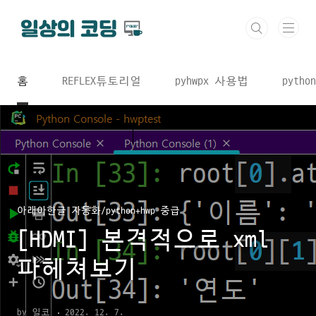
본문 바로가기
홈
REFLEX튜토리얼
pyhwpx 사용법
python
아래아한글 자동화/python+hwp 중급
[HDMI] 본격적으로 xml
파헤쳐보기
by 일코
2022. 12. 7.