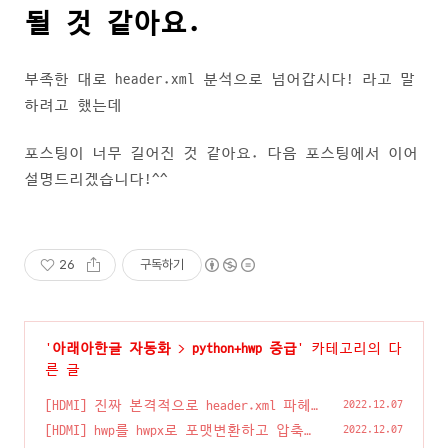
될 것 같아요.
부족한 대로 header.xml 분석으로 넘어갑시다! 라고 말
하려고 했는데
포스팅이 너무 길어진 것 같아요. 다음 포스팅에서 이어
설명드리겠습니다!^^
26
구독하기
'
아래아한글 자동화
>
python+hwp 중급
' 카테고리의 다
른 글
[HDMI] 진짜 본격적으로 header.xml 파헤
2022.12.07
쳐보기
(0)
[HDMI] hwp를 hwpx로 포맷변환하고 압축
2022.12.07