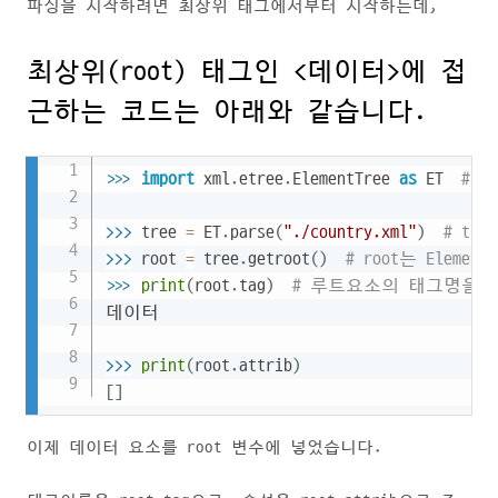
파싱을 시작하려면 최상위 태그에서부터 시작하는데,
최상위(root) 태그인 <데이터>에 접
근하는 코드는 아래와 같습니다.
Copy
>>
>
import
 xml
.
etree
.
ElementTree 
as
 ET  
# 
>>
>
tree 
=
 ET
.
parse
(
"./country.xml"
)
# tr
>>
>
root 
=
 tree
.
getroot
(
)
# root는 Elemen
>>
>
print
(
root
.
tag
)
# 루트요소의 태그명을 
데이터

>>
>
print
(
root
.
attrib
)
[
]
이제 데이터 요소를 root 변수에 넣었습니다.