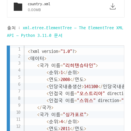
country.xml
0.00MB
출처 :
xml.etree.ElementTree — The ElementTree XML
API — Python 3.11.0 문서
Copy
<
?xml version
=
"1.0"
?
>
<
데이터
>
<
국가 이름
=
"리히텐슈타인"
>
<
순위
>
1
<
/
순위
>
<
연도
>
2008
<
/
연도
>
<
인당국내총생산
>
141100
<
/
인당국내총생
<
인접국 이름
=
"오스트리아"
 direction
=
<
인접국 이름
=
"스위스"
 direction
=
"서"
<
/
국가
>
<
국가 이름
=
"싱가포르"
>
<
순위
>
4
<
/
순위
>
<
연도
>
2011
<
/
연도
>