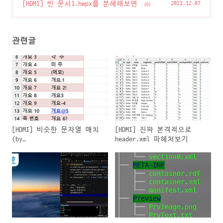
풀기
(0)
[HDMI] 빈 문서1.hwpx를 분해해보면
2022.12.07
(0)
관련글
[HDMI] 비슷한 문자열 매치
[HDMI] 진짜 본격적으로
(by
header.xml 파헤쳐보기
difflib.SequenceMatcher)