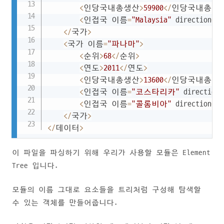
<
인당국내총생산
>
59900
<
/
인당국내총생
<
인접국 이름
=
"Malaysia"
 direction
=
"
<
/
국가
>
<
국가 이름
=
"파나마"
>
<
순위
>
68
<
/
순위
>
<
연도
>
2011
<
/
연도
>
<
인당국내총생산
>
13600
<
/
인당국내총생
<
인접국 이름
=
"코스타리카"
 direction
=
<
인접국 이름
=
"콜롬비아"
 direction
=
"
<
/
국가
>
<
/
데이터
>
이 파일을 파싱하기 위해 우리가 사용할 모듈은 Element
Tree 입니다.
모듈의 이름 그대로 요소들을 트리처럼 구성해 탐색할
수 있는 객체를 만들어줍니다.