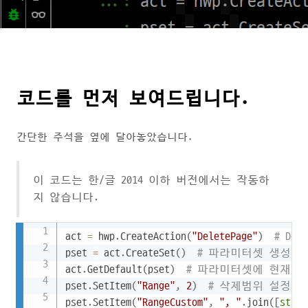
코드를 먼저 보여드립니다.
간단한 주석을 옆에 달아놓았습니다.
이 코드는 한/글 2014 이하 버전에서는 작동하
지 않습니다.
Copy
act 
=
 hwp
.
CreateAction
(
"DeletePage"
)
# Del
pset 
=
 act
.
CreateSet
(
)
# 파라미터셋 생성
act
.
GetDefault
(
pset
)
# 파라미터셋에 현재값
pset
.
SetItem
(
"Range"
,
2
)
# 삭제범위 설정. {2
pset
.
SetItem
(
"RangeCustom"
,
", "
.
join
(
[
str
(
i