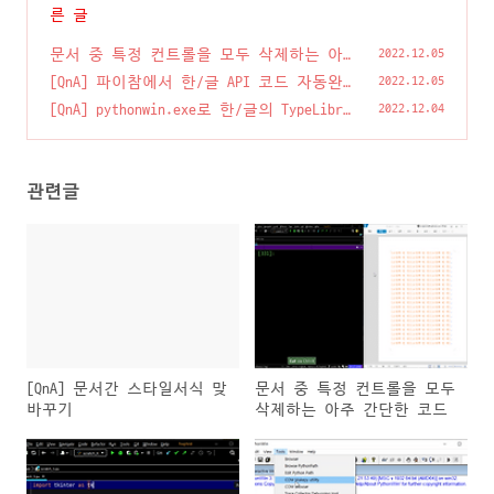
른 글
문서 중 특정 컨트롤을 모두 삭제하는 아
2022.12.05
주 간단한 코드
(2)
[QnA] 파이참에서 한/글 API 코드 자동완
2022.12.05
성을 하고 싶어요!
(0)
[QnA] pythonwin.exe로 한/글의 TypeLibra
2022.12.04
ry 생성하기
(1)
관련글
[QnA] 문서간 스타일서식 맞
문서 중 특정 컨트롤을 모두
바꾸기
삭제하는 아주 간단한 코드