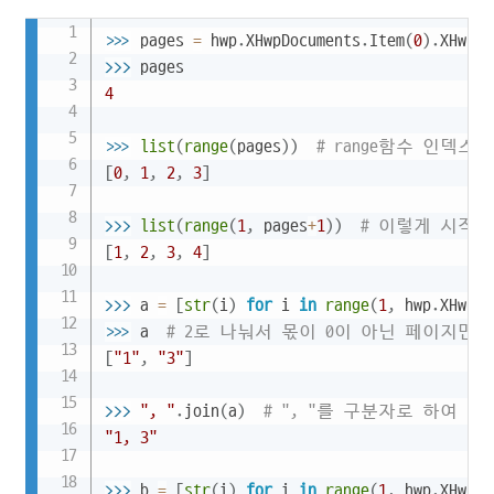
Copy
>>
>
pages 
=
 hwp
.
XHwpDocuments
.
Item
(
0
)
.
XHwpDo
>>
>
4
>>
>
list
(
range
(
pages
)
)
# range함수 인덱
[
0
,
1
,
2
,
3
]
>>
>
list
(
range
(
1
,
 pages
+
1
)
)
# 이렇게 시작 
[
1
,
2
,
3
,
4
]
>>
>
a 
=
[
str
(
i
)
for
 i 
in
range
(
1
,
 hwp
.
XHwpDo
>>
>
a  
# 2로 나눠서 몫이 0이 아닌 페이지만 
[
"1"
,
"3"
]
>>
>
", "
.
join
(
a
)
# ", "를 구분자로 하여 
"1, 3"
>>
>
b 
=
[
str
(
i
)
for
 i 
in
range
(
1
,
 hwp
.
XHwpDo