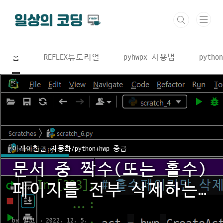
본문 바로가기
홈
REFLEX튜토리얼
pyhwpx 사용법
python
아래아한글 자동화/python+hwp 중급
문서 중 짝수(또는 홀수)
페이지를 전부 삭제하는
파이썬코드
by 일코
2022. 12. 5.