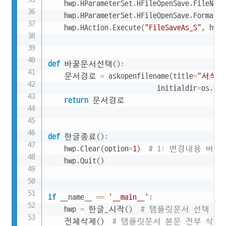
    hwp
.
HParameterSet
.
HFileOpenSave
.
FileName
    hwp
.
HParameterSet
.
HFileOpenSave
.
Format 
=
    hwp
.
HAction
.
Execute
(
"FileSaveAs_S"
,
 hwp
.
def
 바꿀문서선택
(
)
:
    문서경로 
=
 askopenfilename
(
title
=
"서식을
                           initialdir
=
os
.
get
return
 문서경로

def
 한글종료
(
)
:
    hwp
.
Clear
(
option
=
1
)
# 1: 변경내용 버림
    hwp
.
Quit
(
)
if
 __name__ 
==
'__main__'
:
    hwp 
=
 한글_시작
(
)
# 탬플릿문서 선택
    전체삭제
(
)
# 탬플릿문서 본문 전부 삭제