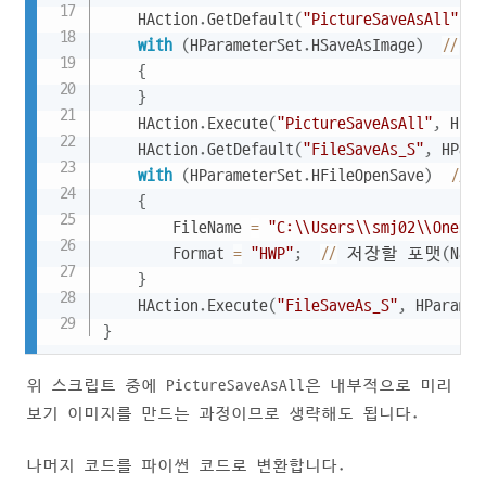
    HAction
.
GetDefault
(
"PictureSaveAsAll"
,
 H
with
(
HParameterSet
.
HSaveAsImage
)
//
 파
{
}
	HAction
.
Execute
(
"PictureSaveAsAll"
,
 HPar
	HAction
.
GetDefault
(
"FileSaveAs_S"
,
 HPara
with
(
HParameterSet
.
HFileOpenSave
)
//
 
{
		FileName 
=
"C:\\Users\\smj02\\
		Format 
=
"HWP"
;
//
 저장할 포맷
(
Nati
}
	HAction
.
Execute
(
"FileSaveAs_S"
,
 HParamet
}
위 스크립트 중에 PictureSaveAsAll은 내부적으로 미리
보기 이미지를 만드는 과정이므로 생략해도 됩니다.
나머지 코드를 파이썬 코드로 변환합니다.