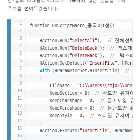
한/글의 스크립트매크로가 익숙하지 않은 분들을 위해
주석을 붙여두었습니다.
Copy
function OnScriptMacro_중국어
1
성
(
)
{
	HAction
.
Run
(
"SelectAll"
)
;
//
 전체선택

	HAction
.
Run
(
"DeleteBack"
)
;
//
 백스페이스
	HAction
.
Run
(
"DeleteBack"
)
;
//
  백스페이
	HAction
.
GetDefault
(
"InsertFile"
,
 HParame
with
(
HParameterSet
.
HInsertFile
)
//
 끼
{
		FileName 
=
"C:\\Users\\smj02\\
		KeepSection 
=
0
;
//
 쪽모양 유지여부
		KeepCharshape 
=
0
;
//
 글자모양 유지
		KeepParashape 
=
0
;
//
 문단모양 유지
		KeepStyle 
=
0
;
//
 스타일 유지여부
(
}
	HAction
.
Execute
(
"InsertFile"
,
 HParameter