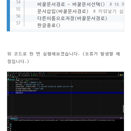
    바꿀문서경로 
=
 바꿀문서선택
(
)
# tk 
    문서삽입
(
바꿀문서경로
)
# 끼워넣기 실행
    다른이름으로저장
(
바꿀문서경로
)
    한글종료
(
)
위 코드로 한 번 실행해보겠습니다. (오류가 발생할 예
정입니다.)