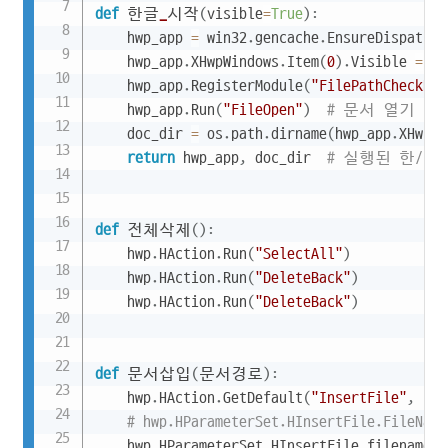
def
 한글
_
시작
(
visible
=
True
)
:
    hwp_app 
=
 win32
.
gencache
.
EnsureDispatch
(
    hwp_app
.
XHwpWindows
.
Item
(
0
)
.
Visible 
=
 vi
    hwp_app
.
RegisterModule
(
"FilePathCheckDLL
    hwp_app
.
Run
(
"FileOpen"
)
# 문서 열기 
    doc_dir 
=
 os
.
path
.
dirname
(
hwp_app
.
XHwpDo
return
 hwp_app
,
 doc_dir  
# 실행된 한/글
def
 전체삭제
(
)
:
    hwp
.
HAction
.
Run
(
"SelectAll"
)
    hwp
.
HAction
.
Run
(
"DeleteBack"
)
    hwp
.
HAction
.
Run
(
"DeleteBack"
)
def
 문서삽입
(
문서경로
)
:
    hwp
.
HAction
.
GetDefault
(
"InsertFile"
,
 hwp
# hwp.HParameterSet.HInsertFile.Fil
    hwp
.
HParameterSet
.
HInsertFile
.
filename 
=