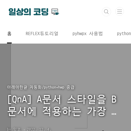
본문 바로가기
홈
REFLEX튜토리얼
pyhwpx 사용법
python
아래아한글 자동화/python+hwp 중급
[QnA] A문서 스타일을 B
문서에 적용하는 가장 간
편한 코딩
by 일코
2022. 12. 4.