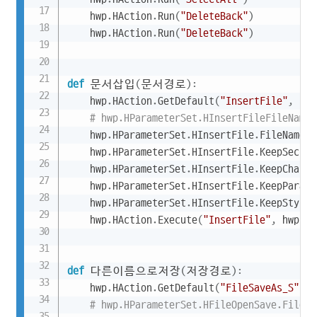
    hwp
.
HAction
.
Run
(
"DeleteBack"
)
    hwp
.
HAction
.
Run
(
"DeleteBack"
)
def
 문서삽입
(
문서경로
)
:
    hwp
.
HAction
.
GetDefault
(
"InsertFile"
,
 hwp
# hwp.HParameterSet.HInsertFileFil
    hwp
.
HParameterSet
.
HInsertFile
.
FileName 
=
    hwp
.
HParameterSet
.
HInsertFile
.
KeepSectio
    hwp
.
HParameterSet
.
HInsertFile
.
KeepCharsh
    hwp
.
HParameterSet
.
HInsertFile
.
KeepParash
    hwp
.
HParameterSet
.
HInsertFile
.
KeepStyle 
    hwp
.
HAction
.
Execute
(
"InsertFile"
,
 hwp
.
HP
def
 다른이름으로저장
(
저장경로
)
:
    hwp
.
HAction
.
GetDefault
(
"FileSaveAs_S"
,
 h
# hwp.HParameterSet.HFileOpenSave.F