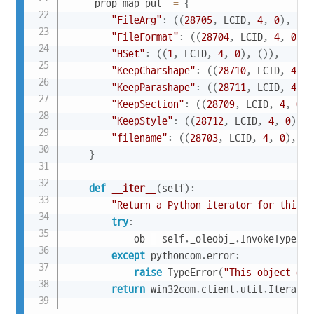
    _prop_map_put_ 
=
{
"FileArg"
:
(
(
28705
,
 LCID
,
4
,
0
)
,
(
)
)
"FileFormat"
:
(
(
28704
,
 LCID
,
4
,
0
)
,
"HSet"
:
(
(
1
,
 LCID
,
4
,
0
)
,
(
)
)
,
"KeepCharshape"
:
(
(
28710
,
 LCID
,
4
,
0
"KeepParashape"
:
(
(
28711
,
 LCID
,
4
,
0
"KeepSection"
:
(
(
28709
,
 LCID
,
4
,
0
)
,
"KeepStyle"
:
(
(
28712
,
 LCID
,
4
,
0
)
,
(
"filename"
:
(
(
28703
,
 LCID
,
4
,
0
)
,
(
)
}
def
__iter__
(
self
)
:
"Return a Python iterator for this o
try
:
            ob 
=
 self
.
_oleobj_
.
InvokeTypes
(
-
except
 pythoncom
.
error
:
raise
 TypeError
(
"This object doe
return
 win32com
.
client
.
util
.
Iterator