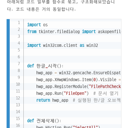
아래처럼 코드 일부를 함수로 묶고, 구조화해보았습니
다. 코드 내용은 거의 동일합니다.
Copy
import
from
 tkinter
.
filedialog 
import
 askopenfilenam
import
 win32com
.
client 
as
 win32

def
 한글
_
시작
(
)
:
    hwp_app 
=
 win32
.
gencache
.
EnsureDispatch
(
    hwp_app
.
XHwpWindows
.
Item
(
0
)
.
Visible 
=
Tr
    hwp_app
.
RegisterModule
(
"FilePathCheckDLL
    hwp_app
.
Run
(
"FileOpen"
)
# 문서 열기 
return
 hwp_app  
# 실행된 한/글 오브젝트
def
 전체삭제
(
)
:
    hwp
.
HAction
.
Run
(
"SelectAll"
)