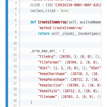
    CLSID 
=
 IID
(
'{39CD2236-B0B5-4BAF-82E2-BC
    coclass_clsid 
=
None
def
CreateItemArray
(
self
,
 wszItemName
=
de
'method CreateItemArray'
return
 self
.
_oleobj_
.
InvokeTypes
(
150
,
 p
    _prop_map_get_ 
=
{
"FileArg"
:
(
28705
,
2
,
(
8
,
0
)
,
(
)
,
"F
"FileFormat"
:
(
28704
,
2
,
(
8
,
0
)
,
(
)
,
"HSet"
:
(
1
,
2
,
(
9
,
0
)
,
(
)
,
"HSet"
,
N
"KeepCharshape"
:
(
28710
,
2
,
(
18
,
0
)
,
"KeepParashape"
:
(
28711
,
2
,
(
18
,
0
)
,
"KeepSection"
:
(
28709
,
2
,
(
18
,
0
)
,
(
"KeepStyle"
:
(
28712
,
2
,
(
18
,
0
)
,
(
)
,
"filename"
:
(
28703
,
2
,
(
8
,
0
)
,
(
)
,
"
}