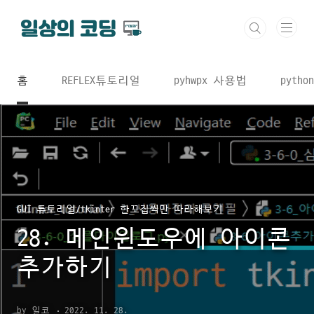
본문 바로가기
홈
REFLEX튜토리얼
pyhwpx 사용법
python
GUI 튜토리얼/tkinter 한꼬집씩만 따라해보기
28. 메인윈도우에 아이콘
추가하기
by 일코
2022. 11. 28.