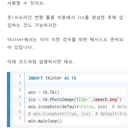
사용할 수 있어요.
온/오프라인 변환 툴을 이용해서 ico를 생성한 후에 삽
입하는 것도 가능하지만
tkinter에서는 이미 이런 경우를 위한 메서드도 준비되
어 있답니다.
아래 코드처럼 실행하시면 돼요.
Copy
import
 tkinter 
as
 tk

win 
=
 tk
.
Tk
(
)
ico 
=
 tk
.
PhotoImage
(
file
=
'./peach.png'
)
win
.
iconphoto
(
default
=
False
,
 ico
)
# defa
# win.iconphoto(True, ico)  # def
win
.
mainloop
(
)