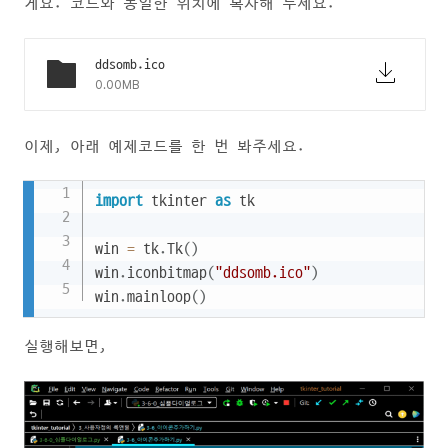
게요. 코드와 동일한 위치에 복사해 두세요.
ddsomb.ico
0.00MB
이제, 아래 예제코드를 한 번 봐주세요.
Copy
import
 tkinter 
as
 tk

win 
=
 tk
.
Tk
(
)
win
.
iconbitmap
(
"ddsomb.ico"
)
win
.
mainloop
(
)
실행해보면,