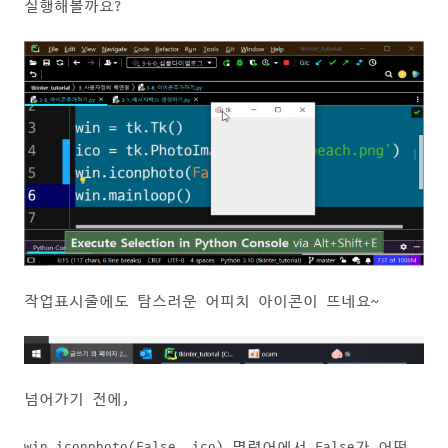
실행해볼까요?
작업표시줄에도 탐스러운 어피치 아이콘이 뜨네요~
넘어가기 전에,
win.iconphoto(False, ico) 명령어에서 False가 어떤