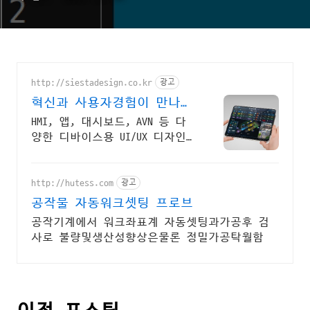
http://siestadesign.co.kr
광고
혁신과 사용자경험이 만나는
곳 다양한 포트폴리오
HMI, 앱, 대시보드, AVN 등 다
양한 디바이스용 UI/UX 디자인
전문기업 디자인과 퍼블리싱부
터 프런트엔드까지 맞춤 개발
http://hutess.com
광고
공작물 자동워크셋팅 프로브
공작기계에서 워크좌표계 자동셋팅과가공후 검
사로 불량및생산성향상은물론 정밀가공탁월함