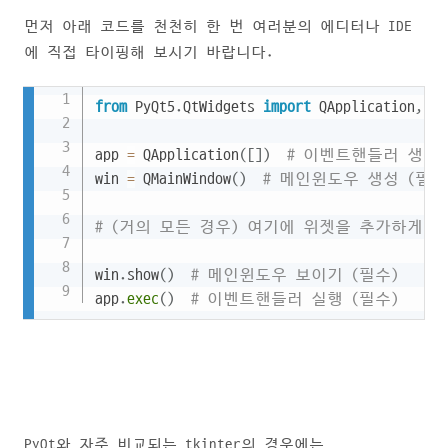
먼저 아래 코드를 천천히 한 번 여러분의 에디터나 IDE
에 직접 타이핑해 보시기 바랍니다.
Copy
from
 PyQt5
.
QtWidgets 
import
 QApplication
,
 QM
app 
=
 QApplication
(
[
]
)
# 이벤트핸들러 생성.
win 
=
 QMainWindow
(
)
# 메인윈도우 생성 (필수
# (거의 모든 경우) 여기에 위젯을 추가하게 됨
win
.
show
(
)
# 메인윈도우 보이기 (필수)
app
.
exec
(
)
# 이벤트핸들러 실행 (필수)
PyQt와 자주 비교되는 tkinter의 경우에는