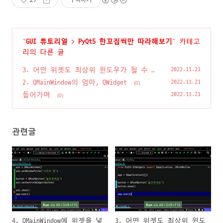
'
GUI 튜토리얼
>
PyQt5 한꼬집씩만 따라해보기
' 카테고
리의 다른 글
3. 어떤 위젯도 최상위 윈도우가 될 수 있
2022.11.21
다?
(0)
2. QMainWindow의 엄마, QWidget
2022.11.21
(0)
들어가며
2022.11.21
(0)
관련글
4. QMainWindow에 위젯을 넣
3. 어떤 위젯도 최상위 윈도