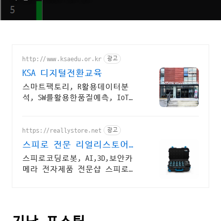
http://www.ksaedu.or.kr
광고
KSA 디지털전환교육
스마트팩토리, R활용데이터분
석, SW를활용한품질예측, IoT센
터기술, 파이썬활용
https://reallystore.net
광고
스피로 전문 리얼리스토어
코딩교육을 쉽고 재밌게
스피로코딩로봇, AI,3D,보안카
메라 전자제품 전문샵 스피로볼
트코딩로봇, 스피로볼트파워팩,
스피로미니등 스피로 전문몰