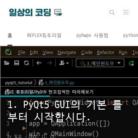
본문 바로가기
홈
REFLEX튜토리얼
pyhwpx 사용법
python
GUI 튜토리얼/PyQt5 한꼬집씩만 따라해보기
1. PyQt5 GUI의 기본 틀
부터 시작합시다.
by 일코
2022. 11. 21.