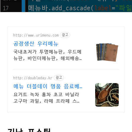
http://www.urimenu.com
광고
공장생산 우리메뉴
국내초저가 투명메뉴판, 우드메
뉴판, 바인더메뉴판, 해외배송,
소량구매
http://doubleday.kr
광고
메뉴 더블데이 명품 음료베
이스 전문
요거트 녹차 홍차 초코 바닐라
고구마 과일, 라떼 프라페 스무
디 음료베이스 전문