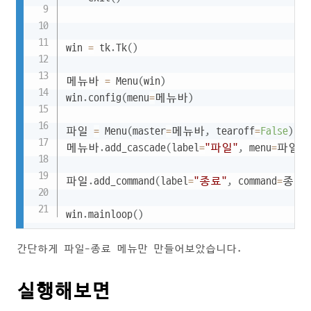
win 
=
 tk
.
Tk
(
)
메뉴바 
=
 Menu
(
win
)
win
.
config
(
menu
=
메뉴바
)
파일 
=
 Menu
(
master
=
메뉴바
,
 tearoff
=
False
)
메뉴바
.
add_cascade
(
label
=
"파일"
,
 menu
=
파일
)
파일
.
add_command
(
label
=
"종료"
,
 command
=
종료
)
win
.
mainloop
(
)
간단하게 파일-종료 메뉴만 만들어보았습니다.
실행해보면