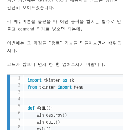
지난 시간에는 tkinter GUI에 메뉴바를 만드는 방법을
간단히 보여드렸습니다.
각 메뉴버튼을 눌렀을 때 어떤 동작을 할지는 함수로 만
들고 command 인자로 넣으면 되는데,
이번에는 그 과정을 "종료" 기능을 만들어보면서 배워봅
시다.
코드가 짧으니 먼저 한 번 읽어보시기 바랍니다.
Copy
import
 tkinter 
as
from
 tkinter 
import
 Menu

def
 종료
(
)
:
    win
.
destroy
(
)
    win
.
quit
(
)
    exit
(
)