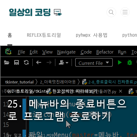
본문 바로가기
홈
REFLEX튜토리얼
pyhwpx 사용법
python
GUI 튜토리얼/tkinter 한꼬집씩만 따라해보기
25. 메뉴바의 종료버튼으
로 프로그램 종료하기
by 일코
2022. 11. 20.