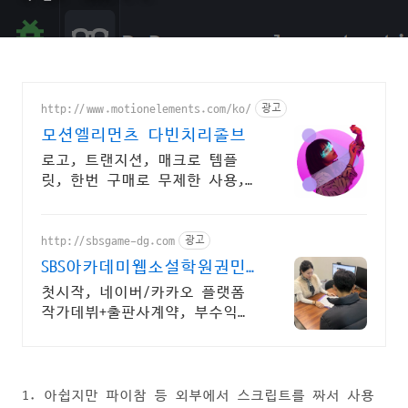
http://www.motionelements.com/ko/
광고
모션엘리먼츠 다빈치리졸브
로고, 트랜지션, 매크로 템플
릿, 한번 구매로 무제한 사용,
상업적 사용 OK!
http://sbsgame-dg.com
광고
SBS아카데미웹소설학원권민
정
첫시작, 네이버/카카오 플랫폼
작가데뷔+출판사계약, 부수익창
출방법이 궁금하다면?
1. 아쉽지만 파이참 등 외부에서 스크립트를 짜서 사용