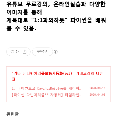
유튜브 무료강의, 온라인실습과 다양한
이미지를 통해
제목대로 "1:1과외하듯" 파이썬을 배워
볼 수 있음.
24
구독하기
'
기타
>
다빈치리졸브16자동화(py3)
' 카테고리의 다른
글
1. 파이썬으로 DavinciResolve를 제어하기
2020.08.10
위해 필요한 준비작업
(2)
[파이썬-다빈치리졸브 자동화] 타임라인의
2020.04.06
FrameRate 알아내기
(0)
관련글