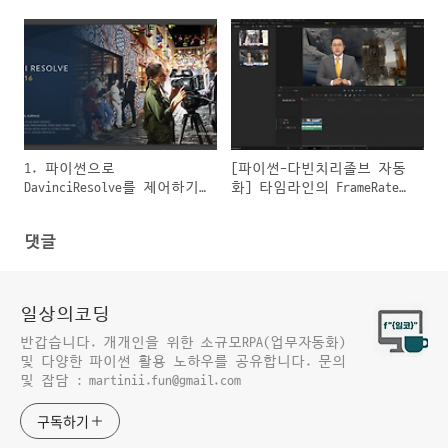
1. 파이썬으로
[파이썬-다빈치리졸브 자동
DavinciResolve를 제어하기
화] 타임라인의 FrameRate
위해 필요한 준비작업
알아내기
댓글
일상의코딩
반갑습니다. 개개인을 위한 소규모RPA(업무자동화)
및 다양한 파이썬 활용 노하우를 공유합니다. 문의
및 잡담 : martinii.fun@gmail.com
구독하기