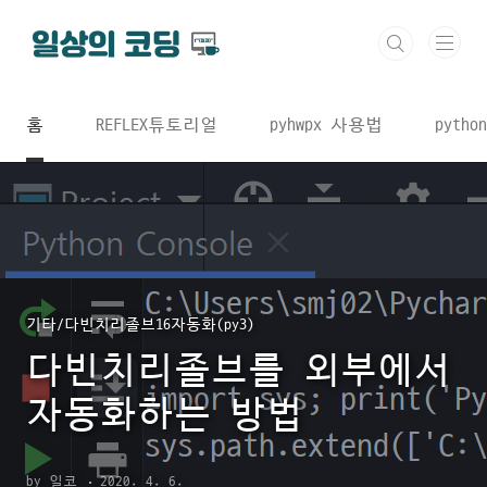
본문 바로가기
홈
REFLEX튜토리얼
pyhwpx 사용법
python
기타/다빈치리졸브16자동화(py3)
다빈치리졸브를 외부에서
자동화하는 방법
by 일코
2020. 4. 6.