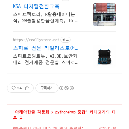
KSA 디지털전환교육
스마트팩토리, R활용데이터분
석, SW를활용한품질예측, IoT센
터기술, 파이썬활용
https://reallystore.net
광고
스피로 전문 리얼리스토어
코딩교육을 쉽고 재밌게
스피로코딩로봇, AI,3D,보안카
메라 전자제품 전문샵 스피로볼
트코딩로봇, 스피로볼트파워팩,
스피로미니등 스피로 전문몰
24
구독하기
'
아래아한글 자동화
>
python+hwp 중급
' 카테고리의 다
른 글
PDF출력시 여러 매수 한 번에 출력하는 방
2022.11.10