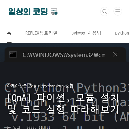
본문 바로가기
홈
REFLEX튜토리얼
pyhwpx 사용법
python
아래아한글 자동화/python+hwp 중급
[QnA] 파이썬, 모듈 설치
및 코드 실행 따라해보기
by 일코
2022. 11. 9.