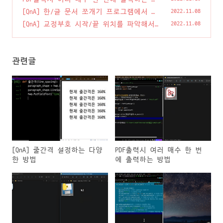
법
(2)
[QnA] 한/글 문서 쪼개기 프로그램에서 멈
2022.11.08
춰 있어요..
(2)
[QnA] 교정부호 시작/끝 위치를 파악해서
2022.11.08
엑셀로 저장하는 프로그램
(0)
관련글
[QnA] 줄간격 설정하는 다양
PDF출력시 여러 매수 한 번
한 방법
에 출력하는 방법