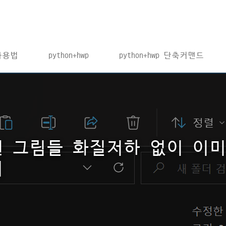
 사용법
python+hwp
python+hwp 단축커맨드
된 그림들 화질저하 없이 이
기