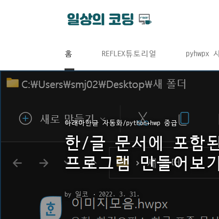
본문 바로가기
홈
REFLEX튜토리얼
pyhwpx
아래아한글 자동화/python+hwp 중급
한/글 문서에 포함
프로그램 만들어보
by 일코
2022. 3. 31.