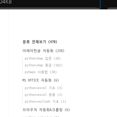
분류 전체보기
(470)
아래아한글 자동화
(258)
python+hwp 입문
(28)
python+hwp 중급
(182)
pyhwpx 사용법
(38)
MS OFFICE 자동화
(6)
python+excel 기초
(3)
python+excel 응용
(2)
python+outlook 기초
(1)
브라우저 자동화&크롤링
(6)