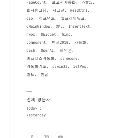
PageCount
보고서자동화
PyQt5
회사원코딩
시그널
HeadCtrl
gso
컴포넌트
웹프레임워크
QMainWindow
XML
InsertText
hwpx
QWidget
Gimp
component
한글2018
자동화
bash
OpenAI
파인콘
비즈니스자동화
pynecone
자동화기초
pywin32
SetPos
필드
한글
전체 방문자
Today :
Yesterday :