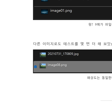
읭? 9메가 파
다른 이미지로도 테스트를 몇 번 더 해 보았
해상도는 동일한