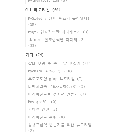
python+selenium
(5)
GUI 튜토리얼
(60)
PySide6 # Qt의 원조가 돌아왔다!
(19)
PyQt5 한꼬집씩만 따라해보기
(8)
tkinter 한꼬집씩만 따라해보기
(33)
기타
(74)
살다 보면 또 좋은 날 오겠지
(29)
Pycharm 소소한 팁
(18)
무료포토샵 gimp 튜토리얼
(7)
다빈치리졸브16자동화(py3)
(3)
아래아한글로 전자책 만들기
(2)
PostgreSQL
(0)
파이썬 관련
(5)
아래아한글 관련
(0)
정규표현식 입문자를 위한 튜토리얼
(2)