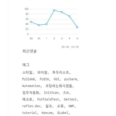
08-06 10:50
최근댓글
태그
스타일
파이참
투두리스트
PySide6
PyQt6
GUI
pycharm
Automation
코딩하는회사원들
업무자동화
InitScan
Zsh
매크로
PutFieldText
Gettext
reflex.dev
일코
오류
HWP
tutorial
Hancom
QLabel