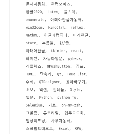
문서자동화
한컴오피스
한글2020
Latex
풀스택
enumerate
아래아한글자동화
win32com
FindCtrl
reflex
MathML
한글과컴퓨터
아래한글
state
누름틀
한/글
아래아한글
tkinter
react
파이썬
자동화입문
pyhwpx
리플렉스
QPushButton
김프
HDMI
단축키
Qt
ToDo List
수식
QTDesigner
찾아바꾸기
초보
엑셀
셀레늄
Style
입문
Python
python-fu
Selenium
기초
oh-my-zsh
크롤링
튜토리얼
업무고도화
일상의코딩
사무자동화
스크립트매크로
Excel
RPA