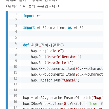
(위치리스트 정의 부분입니다.)
Copy
import
 re

import
 win32com
.
client 
as
 win32

def
 한글
_
진하게밑줄
(
)
:
    hwp
.
Run
(
"Delete"
)
    hwp
.
Run
(
"MoveSelNextWord"
)
    hwp
.
Run
(
"MoveSelLeft"
)
    hwp
.
XHwpDocuments
.
Item
(
0
)
.
XHwpCharacterS
    hwp
.
XHwpDocuments
.
Item
(
0
)
.
XHwpCharacterS
    hwp
.
HAction
.
Run
(
"Cancel"
)
hwp 
=
 win32
.
gencache
.
EnsureDispatch
(
"hwpfram
hwp
.
XHwpWindows
.
Item
(
0
)
.
Visible 
=
True
# 