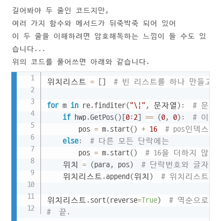
길어봐야 두 줄인 코드지만,
여러 가지 함수와 메서드가 뒤죽박죽 되어 있어
이 두 줄을 이해하려면 암호해독하는 느낌이 들 수도 있
습니다...
위의 코드를 풀어쓰면
아래와 같습니다.
Copy
위치리스트 
=
[
]
# 빈 리스트를 하나 만들고
for
 m 
in
 re
.
finditer
(
"\|"
,
 문자열
)
:
# 문자
if
 hwp
.
GetPos
(
)
[
0
:
2
]
==
(
0
,
0
)
:
# 이 
        pos 
=
 m
.
start
(
)
+
16
# pos인덱스에
else
:
# 다른 모든 단락에는 
        pos 
=
 m
.
start
(
)
# 16을 더하지 않는
    위치 
=
(
para
,
 pos
)
# 단락번호와 글자인
    위치리스트
.
append
(
위치
)
# 위치리스트에
위치리스트
.
sort
(
reverse
=
True
)
# 역순으로 
#  끝.