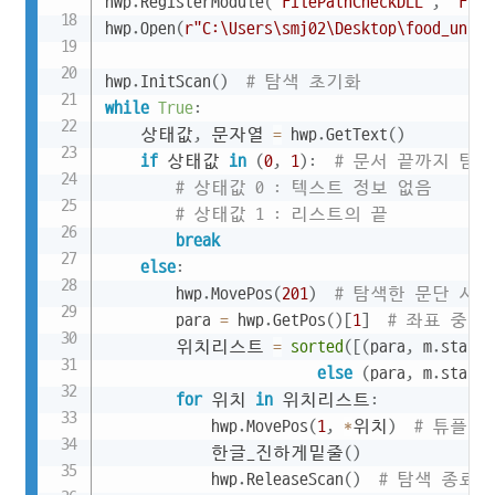
hwp
.
RegisterModule
(
"FilePathCheckDLL"
,
"File
hwp
.
Open
(
r"C:\Users\smj02\Desktop\food_unite
hwp
.
InitScan
(
)
# 탐색 초기화
while
True
:
    상태값
,
 문자열 
=
 hwp
.
GetText
(
)
if
 상태값 
in
(
0
,
1
)
:
# 문서 끝까지 탐색
# 상태값 0 : 텍스트 정보 없음
# 상태값 1 : 리스트의 끝
break
else
:
        hwp
.
MovePos
(
201
)
# 탐색한 문단 시
        para 
=
 hwp
.
GetPos
(
)
[
1
]
# 좌표 중 
        위치리스트 
=
sorted
(
[
(
para
,
 m
.
start
(
else
(
para
,
 m
.
start
(
for
 위치 
in
 위치리스트
:
            hwp
.
MovePos
(
1
,
*
위치
)
# 튜플 
            한글_진하게밑줄
(
)
            hwp
.
ReleaseScan
(
)
# 탐색 종료