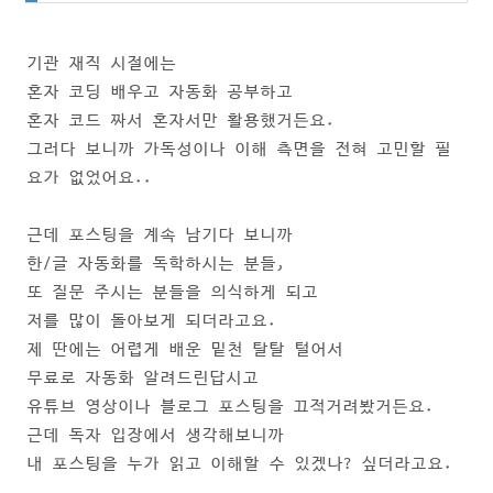
기관 재직 시절에는
혼자 코딩 배우고 자동화 공부하고
혼자 코드 짜서
혼자서만 활용했거든요.
그러다 보니까
가독성이나 이해 측면을 전혀 고민할 필
요가 없었어요..
근데 포스팅을 계속 남기다 보니까
한/글 자동화를 독학하시는 분들,
또 질문 주시는 분들을 의식하게 되고
저를 많이 돌아보게 되더라고요.
제 딴에는 어렵게 배운 밑천 탈탈 털어서
무료로 자동화 알려드린답시고
유튜브 영상이나 블로그 포스팅을 끄적거려봤거든요.
근데 독자 입장에서 생각해보니까
내 포스팅을 누가 읽고 이해할 수 있겠나? 싶더라고요.