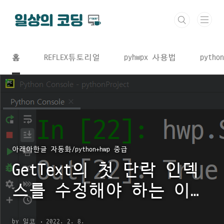
본문 바로가기
홈
REFLEX튜토리얼
pyhwpx 사용법
python
아래아한글 자동화/python+hwp 중급
GetText의 첫 단락 인덱
스를 수정해야 하는 이유
(최종)
by 일코
2022. 2. 8.