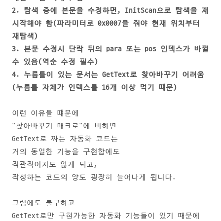
2. 탐색 중에 본문을 수정하면, InitScan으로 탐색을 재
시작해야 함(파라미터로 0x0007을 줘야 현재 위치부터
재탐색)
3. 본문 수정시 단락 뒤의 para 또는 pos 인덱스가 바뀔
수 있음(역순 수정 필수)
4. 누름틀이 있는 문서는 GetText로 찾아바꾸기 어려움
(누름틀 자체가 인덱스를 16개 이상 먹기 떄문)
이런 이유들 떄문에
"찾아바꾸기 매크로"에 비하면
GetText로 짜는 자동화 코드는
거의 동일한 기능을 구현함에도
직관적이지도 않게 되고,
작성하는 코드의 양도 굉장히 늘어나게 됩니다.
그럼에도 불구하고
GetText로만 구현가능한 자동화 기능들이 있기 때문에