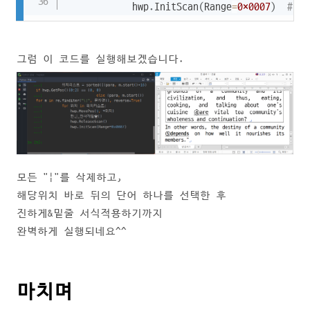
            hwp
.
InitScan
(
Range
=
0x0007
)
# 
그럼 이 코드를 실행해보겠습니다.
모든 "|"를 삭제하고,
해당위치 바로 뒤의 단어 하나를 선택한 후
진하게&밑줄 서식적용하기까지
완벽하게 실행되네요^^
마치며