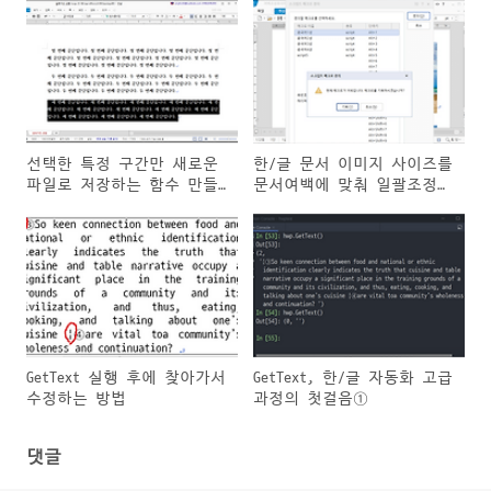
선택한 특정 구간만 새로운
한/글 문서 이미지 사이즈를
파일로 저장하는 함수 만들
문서여백에 맞춰 일괄조정
기
및 캡션 유지하는 방법
GetText 실행 후에 찾아가서
GetText, 한/글 자동화 고급
수정하는 방법
과정의 첫걸음①
댓글