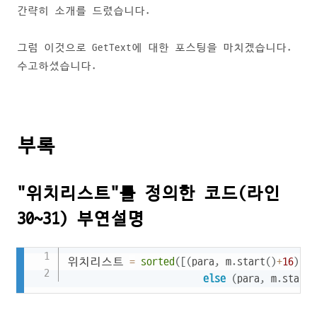
간략히 소개를 드렸습니다.
그럼 이것으로 GetText에 대한 포스팅을 마치겠습니다.
수고하셨습니다.
부록
"위치리스트"를 정의한 코드(라인
30~31) 부연설명
Copy
위치리스트 
=
sorted
(
[
(
para
,
 m
.
start
(
)
+
16
)
if
else
(
para
,
 m
.
start
(