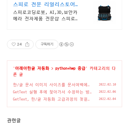
스피로 전문 리얼리스토어
코딩교육을 쉽고 재밌게
스피로코딩로봇, AI,3D,보안카
메라 전자제품 전문샵 스피로볼
트코딩로봇, 스피로볼트파워팩,
스피로미니등 스피로 전문몰
24
구독하기
'
아래아한글 자동화
>
python+hwp 중급
' 카테고리의 다
른 글
한/글 문서 이미지 사이즈를 문서여백에
2022.02.10
맞춰 일괄조정 및 캡션 유지하는 방법
(6)
GetText 실행 후에 찾아가서 수정하는 방
2022.02.06
법
(2)
GetText, 한/글 자동화 고급과정의 첫걸음
2022.02.04
①
(0)
관련글