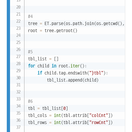
#4
tree 
=
 ET
.
parse
(
os
.
path
.
join
(
os
.
getcwd
(
)
,
"h
root 
=
 tree
.
getroot
(
)
#5
tbl_list 
=
[
]
for
 child 
in
 root
.
iter
(
)
:
if
 child
.
tag
.
endswith
(
"}tbl"
)
:
        tbl_list
.
append
(
child
)
#6
tbl 
=
 tbl_list
[
0
]
tbl_cols 
=
int
(
tbl
.
attrib
[
"colCnt"
]
)
tbl_rows 
=
int
(
tbl
.
attrib
[
"rowCnt"
]
)