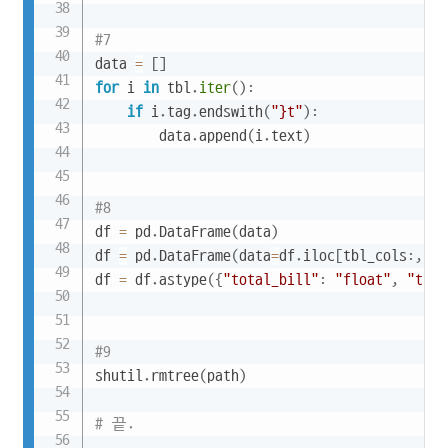
#7
data 
=
[
]
for
 i 
in
 tbl
.
iter
(
)
:
if
 i
.
tag
.
endswith
(
"}t"
)
:
        data
.
append
(
i
.
text
)
#8
df 
=
 pd
.
DataFrame
(
data
)
df 
=
 pd
.
DataFrame
(
data
=
df
.
iloc
[
tbl_cols
:
,
:
]
df 
=
 df
.
astype
(
{
"total_bill"
:
"float"
,
"tip"
#9
shutil
.
rmtree
(
path
)
# 끝.