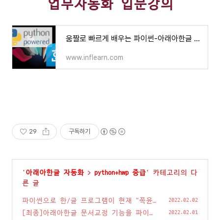
업무자동화 입문강의
움짤로 빠르게 배우는 파이썬-아래아한글 자동화 레시피 - 인프런 | 강의
www.inflearn.com
29
구독하기
'
아래아한글 자동화
>
python+hwp 중급
' 카테고리의 다
른 글
파이썬으로 한/글 프로그램이 현재 "쪽윤
2022.02.02
곽 보기" 상태인지 확인/설정하는 방법
(2)
[최종]아래아한글 문서교정 기능을 파이썬
2022.02.01