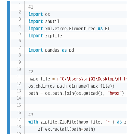
Copy
#1
import
import
import
 xml
.
etree
.
ElementTree 
as
import
 zipfile

import
 pandas 
as
 pd

#2
hwpx_file 
=
r"C:\Users\smj02\Desktop\df.hwpx
os
.
chdir
(
os
.
path
.
dirname
(
hwpx_file
)
)
path 
=
 os
.
path
.
join
(
os
.
getcwd
(
)
,
"hwpx"
)
#3
with
 zipfile
.
ZipFile
(
hwpx_file
,
'r'
)
as
 zf
:
    zf
.
extractall
(
path
=
path
)