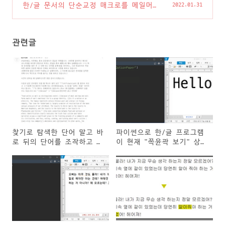
으로 구현해보기
(0)
한/글 문서의 단순교정 매크로를 메일머지
2022.01.31
로!!??
(2)
관련글
찾기로 탐색한 단어 말고 바
파이썬으로 한/글 프로그램
로 뒤의 단어를 조작하고 싶
이 현재 "쪽윤곽 보기" 상태
다면?
인지 확인/설정하는 방법