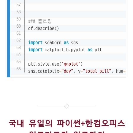
### 플로팅
df
.
describe
(
)
import
 seaborn 
as
import
 matplotlib
.
pyplot 
as
 plt

plt
.
style
.
use
(
'ggplot'
)
sns
.
catplot
(
x
=
"day"
,
 y
=
"total_bill"
,
 hue
=
"se
국내 유일의 파이썬+한컴오피스