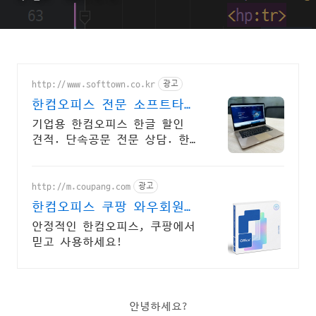
http://www.softtown.co.kr
광고
한컴오피스 전문 소프트타운
한글과컴퓨터 공식 파트너
기업용 한컴오피스 한글 할인
견적. 단속공문 전문 상담. 한
컴 도입 무료 컨설팅
http://m.coupang.com
광고
한컴오피스 쿠팡 와우회원
무제한 무료배송
안정적인 한컴오피스, 쿠팡에서
믿고 사용하세요!
안녕하세요?