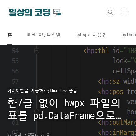
본문 바로가기
홈
REFLEX튜토리얼
pyhwpx 사용법
python
아래아한글 자동화/python+hwp 중급
한/글 없이 hwpx 파일의
표를 pd.DataFrame으로
추출하는 방법
by 일코
2022. 2. 2.