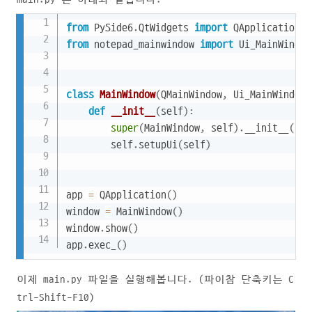
Copy
from
 PySide6
.
QtWidgets 
import
 QApplication
,
from
 notepad_mainwindow 
import
 Ui_MainWindow

class
MainWindow
(
QMainWindow
,
 Ui_MainWindow
)
def
__init__
(
self
)
:
super
(
MainWindow
,
 self
)
.
__init__
(
)
        self
.
setupUi
(
self
)
app 
=
 QApplication
(
)
window 
=
 MainWindow
(
)
window
.
show
(
)
app
.
exec_
(
)
이제 main.py 파일을 실행해봅니다. (파이참 단축키는 C
trl-Shift-F10)