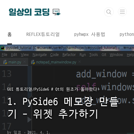
본문 바로가기
홈
REFLEX튜토리얼
pyhwpx 사용법
python
GUI 튜토리얼/PySide6 # Qt의 원조가 돌아왔다!
1. PySide6 메모장 만들
기 - 위젯 추가하기
by 일코
2021. 4. 1.