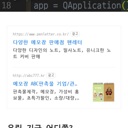
https://www.penletter.co.kr/
광고
다양한 메모장 판매점 펜레터
다양한 디자인의 노트, 필사노트, 유니크한 노
트 커버 판매
http://abc777.kr
광고
메모장 ABC판촉물 기업/관공
서 후결제
판촉물제작, 메모장, 가성비 홍
보물, 초특가할인, 소량/대량,
단체선물전문