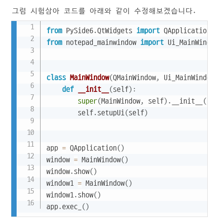
그럼 시험삼아 코드를 아래와 같이 수정해보겠습니다.
Copy
from
 PySide6
.
QtWidgets 
import
 QApplication
,
from
 notepad_mainwindow 
import
 Ui_MainWindow

class
MainWindow
(
QMainWindow
,
 Ui_MainWindow
)
def
__init__
(
self
)
:
super
(
MainWindow
,
 self
)
.
__init__
(
)
        self
.
setupUi
(
self
)
app 
=
 QApplication
(
)
window 
=
 MainWindow
(
)
window
.
show
(
)
window1 
=
 MainWindow
(
)
window1
.
show
(
)
app
.
exec_
(
)