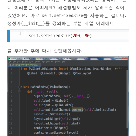
데 여러분은 어떠세요? 해결방법도 제가 알려드린 적이
있었어요. 바로 self.setFixedSize를 사용하는 겁니다.
생성자(__init__)를 정의하는 부분 제일 아래에다
Copy
self
.
setFixedSize
(
200
,
80
)
를 추가한 후에 다시 실행해봅시다.