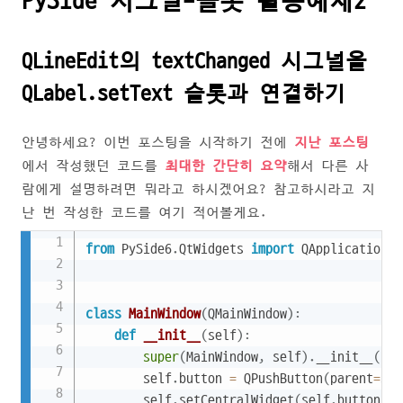
PySide 시그널-슬롯 활용예제2
QLineEdit의 textChanged 시그널을
QLabel.setText 슬롯과 연결하기
안녕하세요? 이번 포스팅을 시작하기 전에
지난 포스팅
에서 작성했던 코드를
최대한 간단히 요약
해서 다른 사
람에게 설명하려면 뭐라고 하시겠어요? 참고하시라고 지
난 번 작성한 코드를 여기 적어볼게요.
Copy
from
 PySide6
.
QtWidgets 
import
 QApplication
,
 
class
MainWindow
(
QMainWindow
)
:
def
__init__
(
self
)
:
super
(
MainWindow
,
 self
)
.
__init__
(
)
        self
.
button 
=
 QPushButton
(
parent
=
sel
        self
.
setCentralWidget
(
self
.
button
)