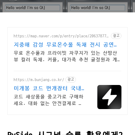
https://map.naver.com/p/entry/place/206378770
광고
8
지중해 감성 무료온수풀 독채 전시 공연
갤러리 문화공간
무료 온수풀과 프라이빗 자쿠지가 있는 산방산
뷰 컬러 독채. 커플, 대가족 추천 귤정원과 계
절 꽃 조경 산책, 호텔급 침구로 푹 쉬는 제주
감성 빌리지 독채.
https://m.bunjang.co.kr/
광고
미개봉 코드 번개장터 국내
최대 브랜드 중고거래
코드 새상품을 중고가로 구매하
세요. 대화 없는 안전결제로 간
편하게! 전국 각지에서 올라오
는 전국구 최다 상품 매일 10만
개 이상의 신규 상품 업로드