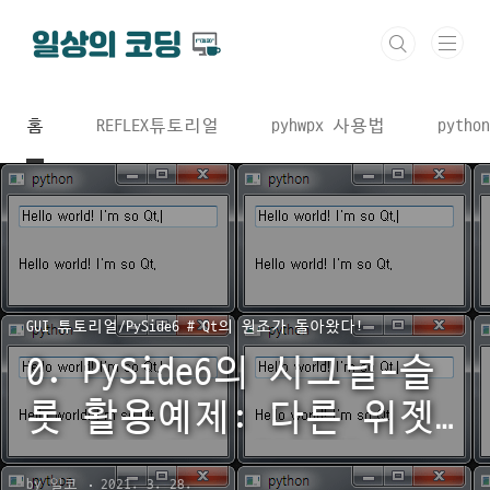
본문 바로가기
홈
REFLEX튜토리얼
pyhwpx 사용법
python
GUI 튜토리얼/PySide6 # Qt의 원조가 돌아왔다!
0. PySide6의 시그널-슬
롯 활용예제: 다른 위젯
을 슬롯으로 연결하기
by 일코
2021. 3. 28.