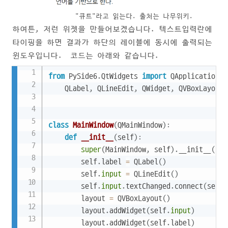
"큐트"라고 읽는다. 출처는 나무위키.
하여튼, 저런 위젯을 만들어보겠습니다. 텍스트입력란에
타이핑을 하면 결과가 하단의 레이블에 동시에 출력되는
윈도우입니다. 코드는 아래와 같습니다.
Copy
from
 PySide6
.
QtWidgets 
import
 QApplication
,
 
    QLabel
,
 QLineEdit
,
 QWidget
,
 QVBoxLayout

class
MainWindow
(
QMainWindow
)
:
def
__init__
(
self
)
:
super
(
MainWindow
,
 self
)
.
__init__
(
)
        self
.
label 
=
 QLabel
(
)
        self
.
input
=
 QLineEdit
(
)
        self
.
input
.
textChanged
.
connect
(
self
.
        layout 
=
 QVBoxLayout
(
)
        layout
.
addWidget
(
self
.
input
)
        layout
.
addWidget
(
self
.
label
)