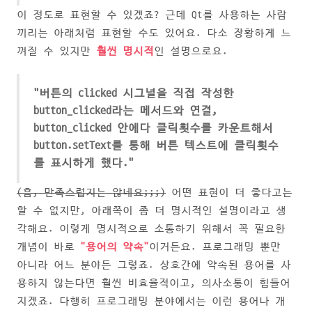
이 정도로 표현할 수 있겠죠? 근데 Qt를 사용하는 사람
끼리는 아래처럼 표현할 수도 있어요. 다소 장황하게 느
껴질 수 있지만
훨씬 명시적
인 설명으로요.
"버튼의 clicked 시그널을 직접 작성한
button_clicked라는 메서드와 연결,
button_clicked 안에다 클릭횟수를 카운트해서
button.setText를 통해 버튼 텍스트에 클릭횟수
를 표시하게 했다."
(흠, 만족스럽지는 않네요;;;)
어떤 표현이 더 좋다고는
할 수 없지만, 아래쪽이 좀 더 명시적인 설명이라고 생
각해요. 이렇게 명시적으로 소통하기 위해서 꼭 필요한
개념이 바로
"용어의 약속"
이거든요. 프로그래밍 뿐만
아니라 어느 분야든 그렇죠. 상호간에 약속된 용어를 사
용하지 않는다면 훨씬 비효율적이고, 의사소통이 힘들어
지겠죠. 다행히 프로그래밍 분야에서는 이런 용어나 개