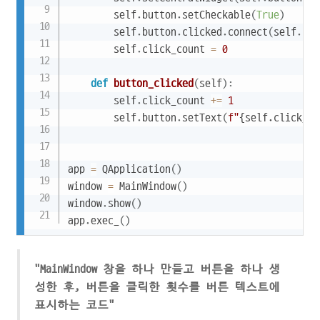
        self
.
button
.
setCheckable
(
True
)
        self
.
button
.
clicked
.
connect
(
self
.
but
        self
.
click_count 
=
0
def
button_clicked
(
self
)
:
        self
.
click_count 
+=
1
        self
.
button
.
setText
(
f"
{
self
.
click_co
app 
=
 QApplication
(
)
window 
=
 MainWindow
(
)
window
.
show
(
)
app
.
exec_
(
)
"MainWindow 창을 하나 만들고 버튼을 하나 생
성한 후, 버튼을 클릭한 횟수를 버튼 텍스트에
표시하는 코드"