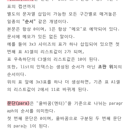
표의 캡션까지
별도의 문자열 삽입이 가능한 모든 구간별로 매겨놓은
일종의
"순서"
같은 개념이다.
본문은 항상 0이며, 1은 항상 "메모"로 예약되어 있다.
문서에 메모가 있든 없든 말이다.
예를 들어 3x3 사이즈의 표가 하나 삽입되어 있으면 첫
번째 표 A1셀의 리스트값이 2가 되며,
표 우측하단의 C3셀의 리스트값은 10이 된다.
또한, list의 인덱스는 생성된 순서가 아닌
조판 위
치의
순서이다.
위의 표 앞에 3x3표를 하나 더 생성하면, 기존 표 A1셀
의 리스트값이 2에서 11로 바뀌게 된다.
문단(para)
은 "줄바꿈(엔터)"을 기준으로 나뉘는 paragr
aph의 순서를 의미한다.
첫 번째 문단은 0이며, 줄바꿈으로 구분된 두 번째 문단
의 para는 1이 된다.