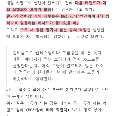
해당 커맨드의 실행이 완료되기 전에
다음 커맨드가 미
리 실행되어 오류가 발생
하는 경우가 간혹 있다.
필자의 경험상
거의 대부분은 hwp.Run("액션아이디") 방
식으로 실행하는 메서드가 들어있을 때,
그리고
주로 새 창을 열거나 닫는 등의 작업
을 실행할
때 오류가 자주 발생하는 경향이 있는 것으로 보인다.
셀레늄으로 웹테스팅이나 크롤링을 해 본 독자
라면, 페이지가 전부 로딩되기 전에 JS코드를
실행한다든지, 아직 로딩이 완료되지 않은 요소
에 접근하려 한다든지 할 때 발생하는 오류와
비슷하다고 생각한다.
sleep 함수를 넣어 아주 조금만 기다렸다 실행하면 간단
히 문제가 없어지니,
위와 같은 오류가 뜨는 경우 테스트 후 오류가 나는 커
맨드 앞에
(PC사양에 따라 적절히)
0.1초 정도 넣어보