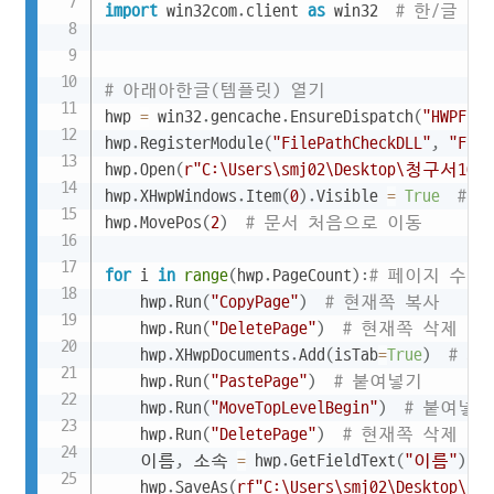
import
 win32com
.
client 
as
 win32  
# 한/글 
# 아래아한글(템플릿) 열기
hwp 
=
 win32
.
gencache
.
EnsureDispatch
(
"HWPFram
hwp
.
RegisterModule
(
"FilePathCheckDLL"
,
"File
hwp
.
Open
(
r"C:\Users\smj02\Desktop\청구서100p
hwp
.
XHwpWindows
.
Item
(
0
)
.
Visible 
=
True
# 
hwp
.
MovePos
(
2
)
# 문서 처음으로 이동
for
 i 
in
range
(
hwp
.
PageCount
)
:
# 페이지 수만
    hwp
.
Run
(
"CopyPage"
)
# 현재쪽 복사
    hwp
.
Run
(
"DeletePage"
)
# 현재쪽 삭제
    hwp
.
XHwpDocuments
.
Add
(
isTab
=
True
)
# 새
    hwp
.
Run
(
"PastePage"
)
# 붙여넣기
    hwp
.
Run
(
"MoveTopLevelBegin"
)
# 붙여넣기 =
    hwp
.
Run
(
"DeletePage"
)
# 현재쪽 삭제
    이름
,
 소속 
=
 hwp
.
GetFieldText
(
"이름"
)
,
 h
    hwp
.
SaveAs
(
rf"C:\Users\smj02\Deskto