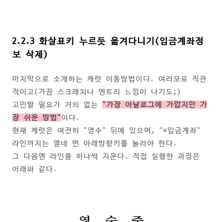
2.2.3 화살표키 누르듯 옮겨다니기(입금계좌정
보 삭제)
마지막으로 소개하는 캐럿 이동방법이다. 여러모로 직관
적이고(가끔 스크래치나 엔트리 느낌이 나기도;)
고민할 필요가 거의 없는
"가장 아날로그에 가깝지만 가
장 쉬운 방법"
이다.
현재 캐럿은 여전히 "영수" 뒤에 있으며, "※입금계좌"
라인까지는 열네 번 아래방향키를 눌러야 한다.
그 다음엔 라인을 하나씩 지운다. 직접 실행한 과정은
아래와 같다.