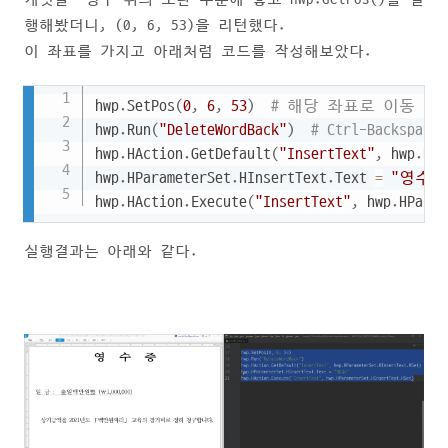
행해봤더니, (0, 6, 53)을 리턴했다.
이 좌표를 가지고 아래처럼 코드를 작성해보았다.
Copy
hwp
.
SetPos
(
0
,
6
,
53
)
# 해당 좌표로 이동
hwp
.
Run
(
"DeleteWordBack"
)
# Ctrl-Backspace
hwp
.
HAction
.
GetDefault
(
"InsertText"
,
 hwp
.
HPa
hwp
.
HParameterSet
.
HInsertText
.
Text 
=
"영수"
hwp
.
HAction
.
Execute
(
"InsertText"
,
 hwp
.
HParam
실행결과는 아래와 같다.