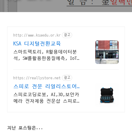
http://www.ksaedu.or.kr
광고
KSA 디지털전환교육
스마트팩토리, R활용데이터분
석, SW를활용한품질예측, IoT센
터기술, 파이썬활용
https://reallystore.net
광고
스피로 전문 리얼리스토어
코딩교육을 쉽고 재밌게
스피로코딩로봇, AI,3D,보안카
메라 전자제품 전문샵 스피로볼
트코딩로봇, 스피로볼트파워팩,
스피로미니등 스피로 전문몰
지난 포스팅은...