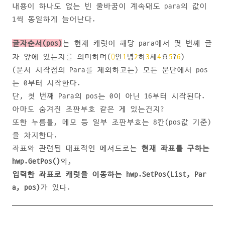
내용이 하나도 없는 빈 줄바꿈이 계속돼도 para의 값이
1씩 동일하게 늘어난다.
글자순서(pos)
는 현재 캐럿이 해당 para에서 몇 번째 글
0
자 앞에 있는지를 의미하며(
안
1
녕
2
하
3
세
4
요
5
?
6
)
(문서 시작점의 Para를 제외하고는) 모든 문단에서 pos
는 0부터 시작한다.
단, 첫 번째 Para의 pos는 0이 아닌 16부터 시작된다.
아마도 숨겨진 조판부호 같은 게 있는건지?
또한 누름틀, 메모 등 일부 조판부호는 8칸(pos값 기준)
을 차지한다.
좌표와 관련된 대표적인 메서드로는
현재 좌표를 구하는
hwp.GetPos()
와,
입력한 좌표로 캐럿을 이동하는 hwp.SetPos(List, Par
a, pos)
가 있다.