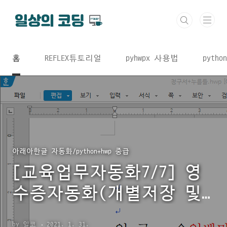
본문 바로가기
홈
REFLEX튜토리얼
pyhwpx 사용법
python
아래아한글 자동화/python+hwp 중급
[교육업무자동화7/7] 영
수증자동화(개별저장 및
찾아바꾸기)
by 일코
2021. 1. 31.