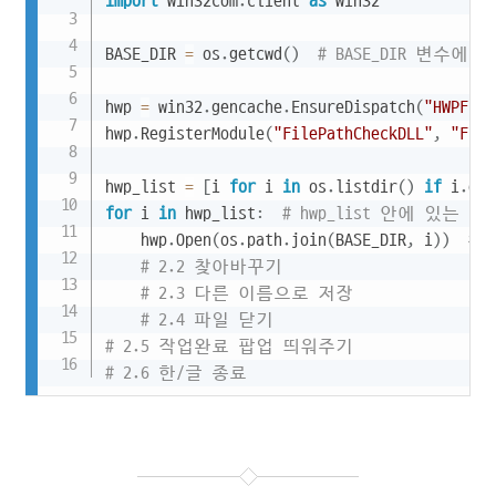
import
 win32com
.
client 
as
 win32

BASE_DIR 
=
 os
.
getcwd
(
)
# BASE_DIR 변수
hwp 
=
 win32
.
gencache
.
EnsureDispatch
(
"HWPFram
hwp
.
RegisterModule
(
"FilePathCheckDLL"
,
"File
hwp_list 
=
[
i 
for
 i 
in
 os
.
listdir
(
)
if
 i
.
end
for
 i 
in
 hwp_list
:
# hwp_list 안에 있는
    hwp
.
Open
(
os
.
path
.
join
(
BASE_DIR
,
 i
)
)
# 
# 2.2 찾아바꾸기
# 2.3 다른 이름으로 저장
# 2.4 파일 닫기
# 2.5 작업완료 팝업 띄워주기
# 2.6 한/글 종료