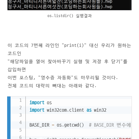
os.listdir() 실행결과
이 코드의 7번째 라인인 "print(i)" 대신 우리가 원하는
코드인
"해당파일을 열어 찾아바꾸기 실행 및 저장 후 닫기"를
삽입하면
이번 포스팅, "영수증 자동화"도 마무리될 것이다.
전체 코드의 대략의 뼈대는 아래와 같다.
Copy
import
import
 win32com
.
client 
as
 win32

BASE_DIR 
=
 os
.
getcwd
(
)
# BASE_DIR 변수