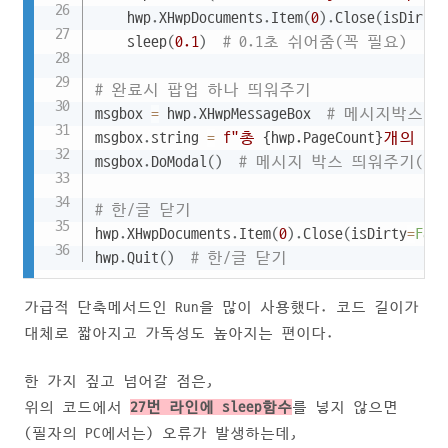
    hwp
.
XHwpDocuments
.
Item
(
0
)
.
Close
(
isDirty
=
    sleep
(
0.1
)
# 0.1초 쉬어줌(꼭 필요)
# 완료시 팝업 하나 띄워주기
msgbox 
=
 hwp
.
XHwpMessageBox  
# 메시지박스 생
msgbox
.
string 
=
f"총 
{
hwp
.
PageCount
}
개의 파
msgbox
.
DoModal
(
)
# 메시지 박스 띄워주기(확
# 한/글 닫기
hwp
.
XHwpDocuments
.
Item
(
0
)
.
Close
(
isDirty
=
Fals
hwp
.
Quit
(
)
# 한/글 닫기
가급적 단축메서드인 Run을 많이 사용했다. 코드 길이가
대체로 짧아지고 가독성도 높아지는 편이다.
한 가지 짚고 넘어갈 점은,
위의 코드에서
27번 라인에 sleep함수
를 넣지 않으면
(필자의 PC에서는) 오류가 발생하는데,