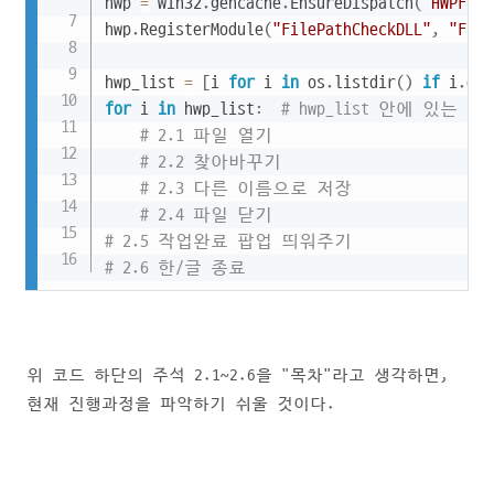
hwp 
=
 win32
.
gencache
.
EnsureDispatch
(
"HWPFram
hwp
.
RegisterModule
(
"FilePathCheckDLL"
,
"File
hwp_list 
=
[
i 
for
 i 
in
 os
.
listdir
(
)
if
 i
.
end
for
 i 
in
 hwp_list
:
# hwp_list 안에 있는
# 2.1 파일 열기
# 2.2 찾아바꾸기
# 2.3 다른 이름으로 저장
# 2.4 파일 닫기
# 2.5 작업완료 팝업 띄워주기
# 2.6 한/글 종료
위 코드 하단의 주석 2.1~2.6을 "목차"라고 생각하면,
현재 진행과정을 파악하기 쉬울 것이다.