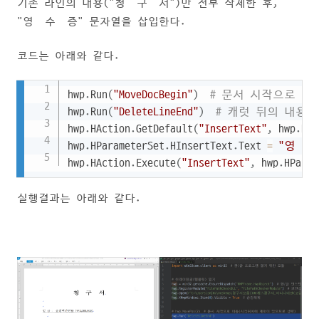
기존 라인의 내용("청 구 서")만 전부 삭제한 후,
"영 수 증" 문자열을 삽입한다.
코드는 아래와 같다.
Copy
hwp
.
Run
(
"MoveDocBegin"
)
# 문서 시작으로 이
hwp
.
Run
(
"DeleteLineEnd"
)
# 캐럿 뒤의 내용 
hwp
.
HAction
.
GetDefault
(
"InsertText"
,
 hwp
.
HPa
hwp
.
HParameterSet
.
HInsertText
.
Text 
=
"영  수
hwp
.
HAction
.
Execute
(
"InsertText"
,
 hwp
.
HParam
실행결과는 아래와 같다.